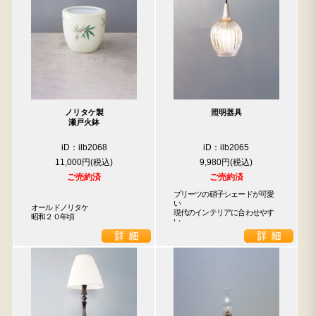
ノリタケ製
照明器具
瀬戸火鉢
iD：ilb2068
iD：ilb2065
11,000円
9,980円
ご売約済
ご売約済
プリーツの硝子シェードが可愛
い

オールドノリタケ

現代のインテリアに合わせやす
昭和２０年頃
い