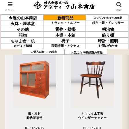
メニュー
検索
今週の山本商店
新着商品
スタッフのおすすめ商品
トランク・トルソー
鏡台・鏡・ドレッサー
火鉢・煙草盆
その他
置物・壁掛
明治物
箱物
本棚・本箱
飾り棚
ちゃぶ台・机
椅子
時計・照明
メディア情報
営業時間・アクセス
お問い合わせ
過去の取り扱い商品(5月1日分)
売約済の商品を非表示にする
ご購入に際しての注意
お気に入り登録済の商品
﨔・杉材
キツツキ木工製
時代茶箪笥
ウインザーチェアー
iD：ilb2485
iD：ilb2481