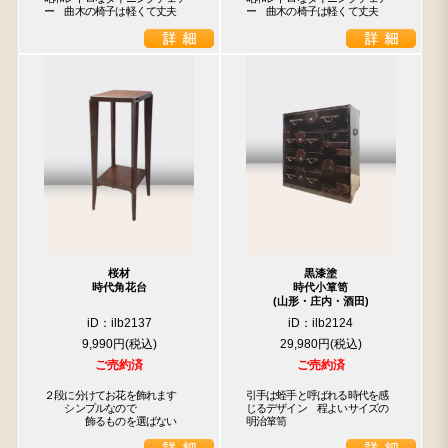
ー　曲木の椅子は軽くて丈夫
ー　曲木の椅子は軽くて丈夫
桜材
黒漆塗
時代角花台
時代小箪笥
(山形・庄内・酒田)
iD：ilb2137
iD：ilb2124
9,990円
29,980円
ご売約済
ご売約済
２段に分けてお花を飾れます

引手は蛭手と呼ばれる時代を感
　　シンプルなので

じるデザイン　程よいサイズの
　　　　飾るものを選ばない
明治箪笥　