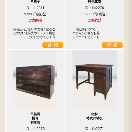
角椅子
時代箪笥
iD：ilb2311
iD：ilb2276
9,990円
35,000円
ご売約済
ご売約済
背もたれが低いので長く座るこ

 〈明治時代箪笥〉

とのない玄関先やチェスト横な

つまみが小さなお花

　　　　　どにいかがでしょう
ローボードとしても
民芸調
楢材
横長
時代片袖机
和箪笥
iD：ilb2273
iD：ilb2271