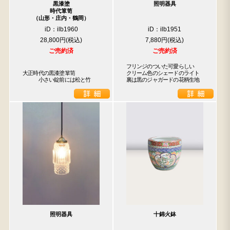
黒漆塗
照明器具
時代箪笥
（山形・庄内・鶴岡）
iD：ilb1960
iD：ilb1951
28,800円
7,880円
ご売約済
ご売約済
フリンジのついた可愛らしい

大正時代の黒漆塗箪笥

クリーム色のシェードのライト

　　　小さい錠前には松と竹
裏は黒のジャガードの花柄生地
照明器具
十錦火鉢