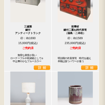
三越製
前﨔材
鍵付
鍵付二重ね時代箪笥
アンティークトランク
（福島・二本松）
iD：ilb1690
iD：ilb1589
15,000円
235,000円
ご売約済
ご売約済
　　　無骨な表情が良い

ローテーブルや収納箱として◎

明治期の衣装箪笥　時代を越え
　中は爽やかなブルーカラー
本物は放つパワーが違う