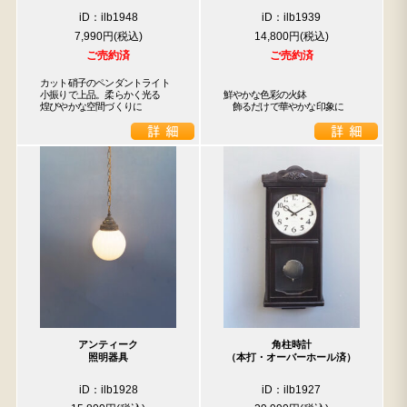
iD：ilb1948
iD：ilb1939
7,990円
14,800円
ご売約済
ご売約済
カット硝子のペンダントライト

小振りで上品。柔らかく光る

鮮やかな色彩の火鉢

煌びやかな空間づくりに
　飾るだけで華やかな印象に
アンティーク
角柱時計
照明器具
（本打・オーバーホール済）
iD：ilb1928
iD：ilb1927