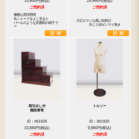
15,800円
29,990円
ご売約済
ご売約済
優雅な西洋照明

丸シェードをよく見ると

大正ロマンな黒い柱時計

パールのような雰囲気の硝子で
　　　　月に１回ゼンマイ巻き
す
両引出し付
トルソー
階段箪笥
iD：ilb1926
iD：ilb1920
33,880円
9,880円
ご売約済
ご売約済