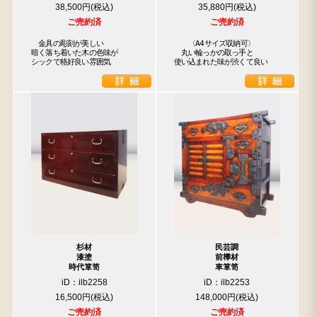
38,500円
35,880円
ご売約済
ご売約済
　金具の彫刻が美しい

　　〈A4サイズ収納可〉

暗く落ち着いた木の色味が

　丸い輪っかの取っ手と

シックで格好良い雰囲気
使い込まれた味が渋くて良い
杉材
民芸調
漆塗
前﨔材
時代箪笥
車箪笥
iD：ilb2258
iD：ilb2253
16,500円
148,000円
ご売約済
ご売約済