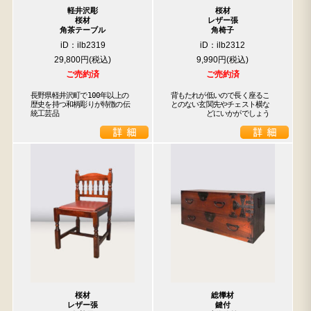
軽井沢彫
桜材
桜材
レザー張
角茶テーブル
角椅子
iD：ilb2319
iD：ilb2312
29,800円
9,990円
ご売約済
ご売約済
長野県軽井沢町で100年以上の
背もたれが低いので長く座るこ

歴史を持つ和柄彫りが特徴の伝
とのない玄関先やチェスト横な

統工芸品
　　　　　どにいかがでしょう
桜材
総﨔材
レザー張
鍵付