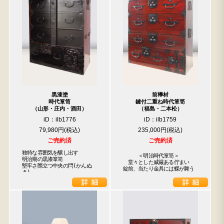
黒漆塗
前﨔材
時代箪笥
鍵付二重ね時代箪笥
（山形・庄内・酒田）
（福島・二本松）
iD：ilb1776
iD：ilb1759
79,980円
235,000円
ご売約済
ご売約済
独特な雰囲気を醸し出す

　　　＜明治時代箪笥＞　

明治期の黒漆箪笥

　堂々とした威厳ある佇まい

堅牢さ際立つ中央の閂(かんぬ
錠前、当たり金具には蝶が舞う
き)