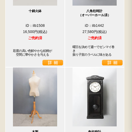
十錦火鉢
八角柱時計
（オーバーホール済）
iD：ilb1508
iD：ilb1442
16,500円
27,580円
ご売約済
ご売約済
曜日を決めて週一でゼンマイ巻
彩度の高い色鮮やかな絵柄が

き

　空間に華やかさを与える
振り子室のラベルに味がある
木製
角柱時計