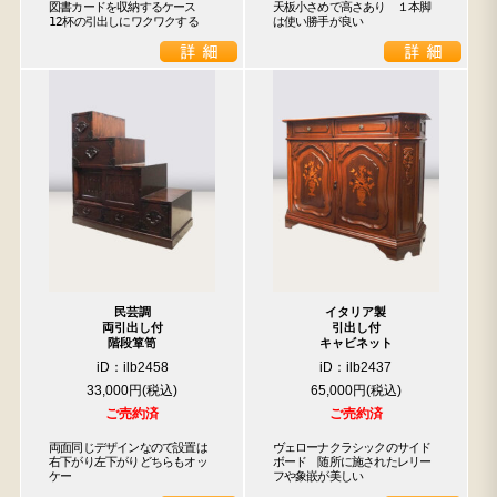
図書カードを収納するケース

天板小さめで高さあり　１本脚
12杯の引出しにワクワクする
は使い勝手が良い
民芸調
イタリア製
両引出し付
引出し付
階段箪笥
キャビネット
iD：ilb2458
iD：ilb2437
33,000円
65,000円
ご売約済
ご売約済
両面同じデザインなので設置は
ヴェローナクラシックのサイド

右下がり左下がりどちらもオッ
ボード　随所に施されたレリー

ケー
フや象嵌が美しい