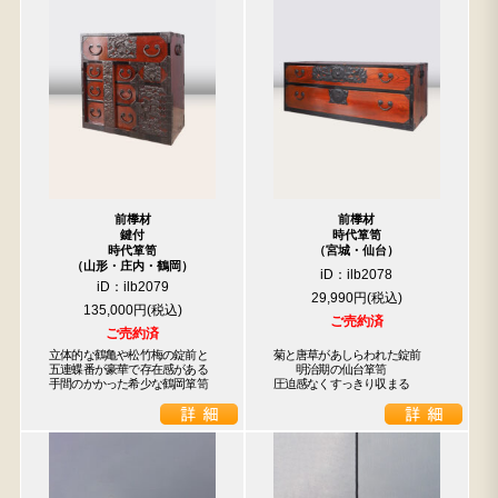
前﨔材
前﨔材
鍵付
時代箪笥
時代箪笥
（宮城・仙台）
（山形・庄内・鶴岡）
iD：ilb2078
iD：ilb2079
29,990円
135,000円
ご売約済
ご売約済
立体的な鶴亀や松竹梅の錠前と

菊と唐草があしらわれた錠前

五連蝶番が豪華で存在感がある

　　明治期の仙台箪笥

検索
手間のかかった希少な鶴岡箪笥
圧迫感なくすっきり収まる
人気の検索キーワード
2980
水屋箪笥
小長火鉢
李朝
松本民芸
踏台
松本民芸家具
1601
2869
2935