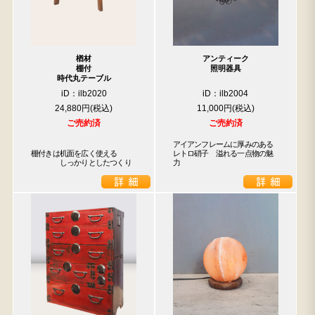
楢材
アンティーク
棚付
照明器具
時代丸テーブル
iD：ilb2020
iD：ilb2004
24,880円
11,000円
ご売約済
ご売約済
アイアンフレームに厚みのある
棚付きは机面を広く使える

レトロ硝子　溢れる一点物の魅
　　　　しっかりとしたつくり
力