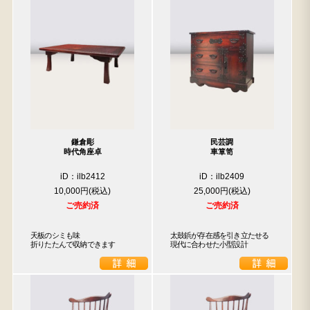
鎌倉彫
民芸調
時代角座卓
車箪笥
iD：ilb2412
iD：ilb2409
10,000円
25,000円
ご売約済
ご売約済
天板のシミも味

太鼓鋲が存在感を引き立たせる

折りたたんで収納できます
現代に合わせた小型設計