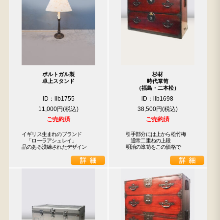
ポルトガル製
杉材
卓上スタンド
時代箪笥
（福島・二本松）
iD：ilb1755
iD：ilb1698
11,000円
38,500円
ご売約済
ご売約済
イギリス生まれのブランド

　引手部分には上から松竹梅

　「ローラアシュレイ」

　　通常二重ねの上段

品のある洗練されたデザイン
　明治の箪笥をこの価格で