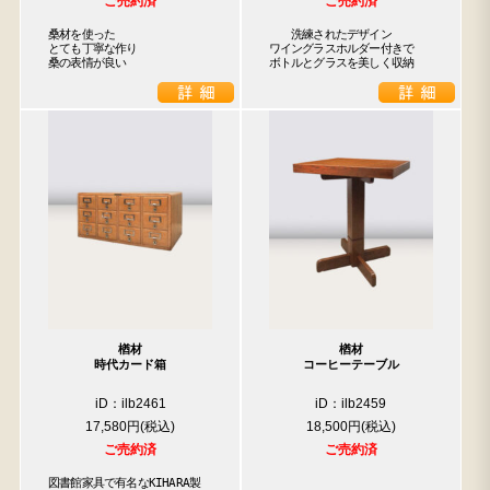
ご売約済
ご売約済
桑材を使った

　　洗練されたデザイン

とても丁寧な作り

ワイングラスホルダー付きで

桑の表情が良い
ボトルとグラスを美しく収納
楢材
楢材
時代カード箱
コーヒーテーブル
iD：ilb2461
iD：ilb2459
17,580円
18,500円
ご売約済
ご売約済
図書館家具で有名なKIHARA製
