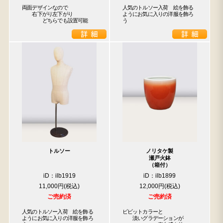
両面デザインなので

人気のトルソー入荷　絵を飾る
　　右下がり左下がり

ようにお気に入りの洋服を飾ろ
　　　　どちらでも設置可能
う
トルソー
ノリタケ製
瀬戸火鉢
（箱付）
iD：ilb1919
iD：ilb1899
11,000円
12,000円
ご売約済
ご売約済
人気のトルソー入荷　絵を飾る
ビビットカラーと

ようにお気に入りの洋服を飾ろ
　　淡いグラデーションが
