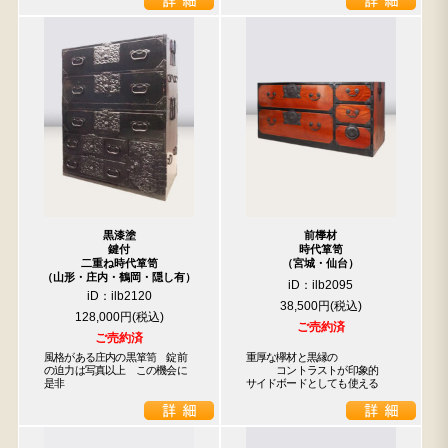
黒漆塗
前﨔材
鍵付
時代箪笥
二重ね時代箪笥
（宮城・仙台）
（山形・庄内・鶴岡・隠し有）
iD：ilb2095
iD：ilb2120
38,500円
128,000円
ご売約済
ご売約済
風格がある庄内の黒箪笥　錠前
重厚な欅材と黒縁の

の迫力は写真以上　この機会に
　　　コントラストが印象的

是非
サイドボードとしても使える