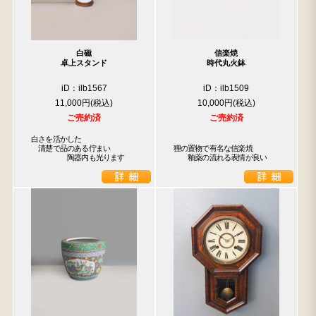
白磁
信楽焼
卓上スタンド
時代丸火鉢
iD：ilb1567
iD：ilb1509
11,000円
10,000円
ご売約済
ご売約済
白さを活かした

　清楚で品のある佇まい

狸の置物で有名な信楽焼

　　　　　陶器内も光ります
　　釉薬の流れる表情が良い