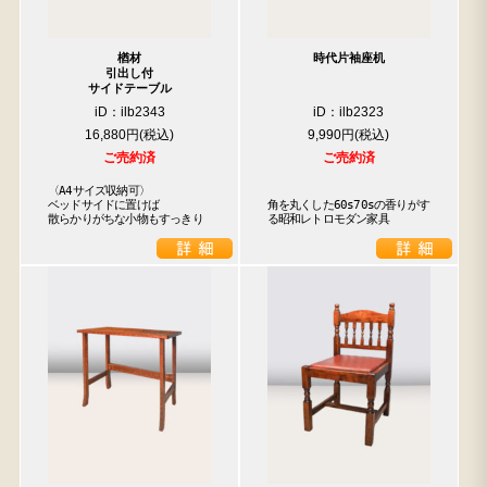
楢材
時代片袖座机
引出し付
サイドテーブル
iD：ilb2343
iD：ilb2323
16,880円
9,990円
ご売約済
ご売約済
〈A4サイズ収納可〉

ベッドサイドに置けば

角を丸くした60s70sの香りがす
散らかりがちな小物もすっきり
る昭和レトロモダン家具