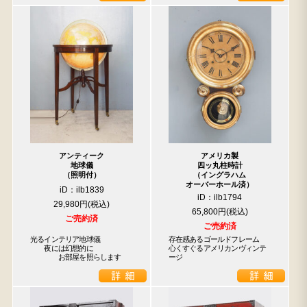
アンティーク
アメリカ製
地球儀
四ッ丸柱時計
（照明付）
（イングラハム
オーバーホール済）
iD：ilb1839
iD：ilb1794
29,980円
65,800円
ご売約済
ご売約済
光るインテリア地球儀

存在感あるゴールドフレーム　
　　夜には幻想的に

心くすぐるアメリカンヴィンテ
　　　　お部屋を照らします
ージ