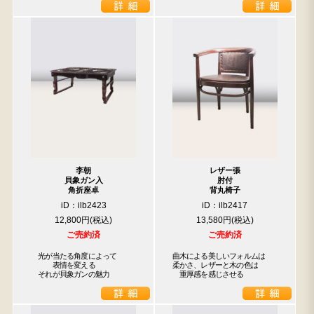
李朝
レザー張
貝象ガン入
肘付
角折座卓
背丸椅子
iD：ilb2423
iD：ilb2417
12,800円
13,580円
ご売約済
ご売約済
　光が当たる角度によって

曲木による美しいフォルムは

　　　表情を変える

柔かさ、レザーと木の色は

　それが貝象ガンの魅力
　重厚感を感じさせる