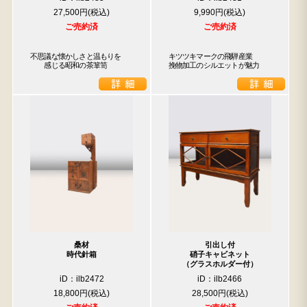
27,500円
9,990円
ご売約済
ご売約済
不思議な懐かしさと温もりを

キツツキマークの飛騨産業

　　感じる昭和の茶箪笥
挽物加工のシルエットが魅力
桑材
引出し付
時代針箱
硝子キャビネット
（グラスホルダー付）
iD：ilb2472
iD：ilb2466
18,800円
28,500円