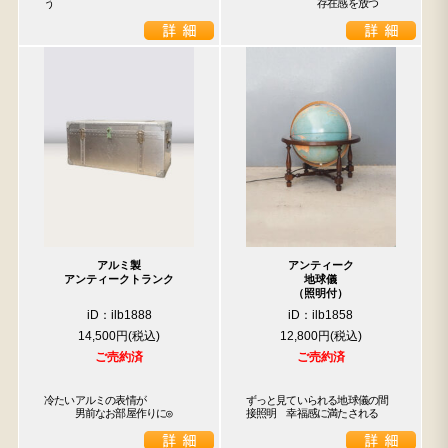
う
　　　　　　　存在感を放つ
アルミ製
アンティーク
アンティークトランク
地球儀
（照明付）
iD：ilb1888
iD：ilb1858
14,500円
12,800円
ご売約済
ご売約済
冷たいアルミの表情が

ずっと見ていられる地球儀の間
　　　男前なお部屋作りに◎
接照明　幸福感に満たされる