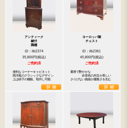
アンティーク
ヨーロッパ製
鍵付
チェスト
隅棚
iD：ilb2374
iD：ilb2361
35,800円
45,800円
ご売約済
ご売約済
便利なコーナーキャビネット

重厚で艷やかな

西洋風のクラシックなデザイン

　　　　赤茶色の木目が美しい

上は硝子の棚板。取外し可能
さりげない曲線が優雅さを生む