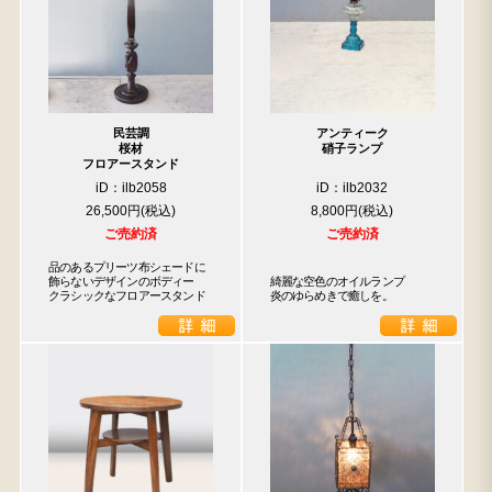
民芸調
アンティーク
桜材
硝子ランプ
フロアースタンド
iD：ilb2058
iD：ilb2032
26,500円
8,800円
ご売約済
ご売約済
品のあるプリーツ布シェードに

飾らないデザインのボディー

綺麗な空色のオイルランプ

クラシックなフロアースタンド
炎のゆらめきで癒しを。