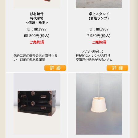
杉材鍵付
卓上スタンド
時代箪笥
（岩塩ランプ）
＜信州・松本＞
iD：ilb1997
iD：ilb1967
65,800円
7,980円
ご売約済
ご売約済
　　どこか懐かしく

朱色に黒の飾り金具が気持ち良
神秘的なオレンジの灯り

い　戦前の趣ある箪笥
空気浄化効果があるとか…