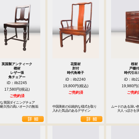
英国製アンティーク
花梨材
桜材
楢材
肘付
戸棚
レザー張
時代角椅子
時代引出
角チェアー
iD：ilb2240
iD：ilb2
iD：ilb2245
19,800円
19,980円
17,580円
ご売約済
ご売約
ご売約済
雅な英国ダイニングチェア
　耐久性の高いオークの無垢
中国美術の伝統的な様式を取り
ムードのある深い色
入れた気品のあるデザイン
　　大人っぽさを