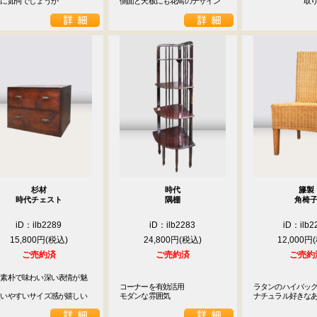
理に如何でしょうか
側面と天板にも花鳥のデザイン
　　　　　　　取
杉材
時代
籐製
時代チェスト
隅棚
角椅
iD：ilb2289
iD：ilb2283
iD：ilb2
15,800円
24,800円
12,000円
ご売約済
ご売約済
ご売約
は素朴で味わい深い表情が魅
コーナーを有効活用

ラタンのハイバック
使いやすいサイズ感が嬉しい
モダンな雰囲気
ナチュラル好きな