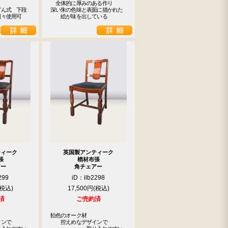
　全体的に厚みのある作り

どん式　下段
深い朱の色味と表面に描かれた

別々使用可
　　絵が味を出している
ティーク
英国製アンティーク
張
楢材布張
アー
角チェアー
299
iD：ilb2298
17,500円
済
ご売約済
飴色のオーク材

ンで

　　控えめなデザインで
