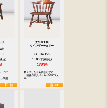
ーク
太平木工製
子
ウインザーチェアー
キ材）
161
iD：ilb2155
10,000円
済
ご売約済
一つに

椅子作りを最も得意とする

　飛騨の家具メーカーWINDS太
しい表情
平