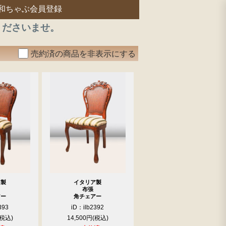
和ちゃぶ会員登録
くださいませ。
売約済の商品を非表示にする
ア製
イタリア製
布張
アー
角チェアー
393
iD：ilb2392
14,500円