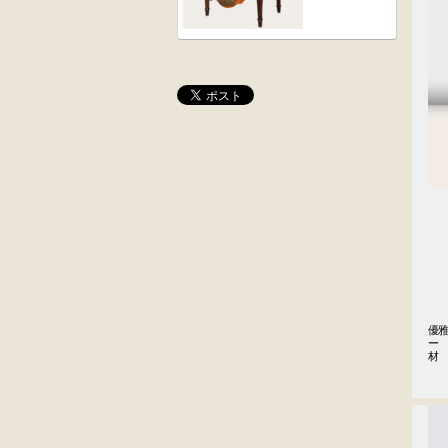
桜材
木彫
時代置床
角茶テーブル
外国製
前﨔・杉材
収納箱
時代
水屋箪笥
優
ー
材
大4段
英国製アンティ
クサビ止メ
ーク
時代本棚
楢材
キャビネット