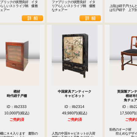
ァブリックの状態良好　イタ
ファブリックの状態良好　イタ
アらしいストライプ柄　優雅
リアらしいストライプ柄　優雅
上段は硝子戸けん
チェアー
なチェアー
は引戸硝子　上下
楢材
中国家具アンティーク
英国製アン
時代硝子戸棚
キャビネット
楢材布
角チェ
iD：ilb2333
iD：ilb2314
iD：ilb2
10,000円
49,980円
17,500円
ご売約済
ご売約済
ご売約
飴色のオーク材

の棚にＡ４入ります　書類の
人気の中国キャビネットが入荷

　　控えめなデザイ