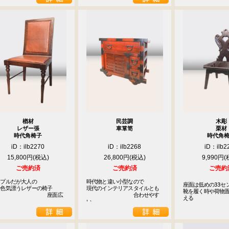
楢材
民芸調
木彫
レザー張
車箪笥
栗材
時代角椅子
時代角
iD：ilb2270
iD：ilb2268
iD：ilb2
15,800円
26,800円
9,990円
ご売約済
ご売約済
ご売約
プルだが大人の

時代物と違い小型なので

座面は低めの33セ
色気漂うレザーの椅子

現代のインテリアスタイルとも

靴を履く時や荷物
　　　　　　　　　　座面広
　　　　　　　　　合わせやす
える
い