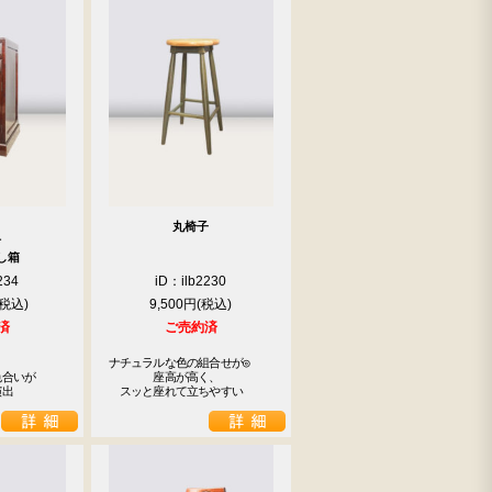
丸椅子
付
し箱
234
iD：ilb2230
9,500円
済
ご売約済
ナチュラルな色の組合せが◎

合いが

　　　　座高が高く、

演出
　スッと座れて立ちやすい