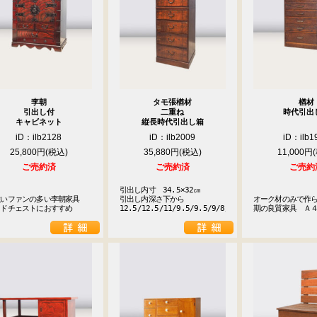
22
23
24
25
26
29
30
休業日
李朝
タモ張楢材
楢材
引出し付
二重ね
時代引出
キャビネット
縦長時代引出し箱
iD：ilb2128
iD：ilb2009
iD：ilb1
25,800円
35,880円
11,000円
ご売約済
ご売約済
ご売約
引出し内寸　34.5×32㎝

いファンの多い李朝家具

引出し内深さ下から

オーク材のみで作
イドチェストにおすすめ
12.5/12.5/11/9.5/9.5/9/8/3.5
期の良質家具　Ａ