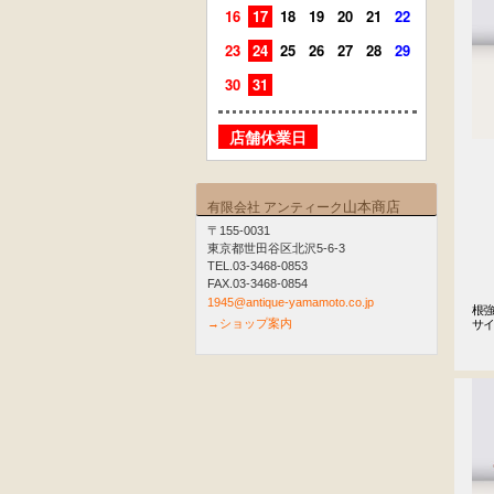
16
17
18
19
20
21
22
20
21
23
24
25
26
27
28
29
27
28
30
31
店舗
店舗休業日
山本商店
有限会社 アンティーク
〒155-0031
東京都世田谷区北沢5-6-3
TEL.03-3468-0853
FAX.03-3468-0854
1945@antique-yamamoto.co.jp
根強
→ショップ案内
サ