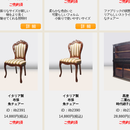
ご売約済
ご売約
ご売約済
振りなサイズが嬉しい

柔らかな色合いと

ファブリックの状
　　物をより良く

　可愛らしいフォルム

リアらしいストラ
　魅せてくれる照明付
　　小振りで使いやすいサイズ
なチェアー
イタリア製
イタリア製
黒塗
布張
布張
二重
角チェアー
角チェアー
時代硝子
iD：ilb2391
iD：ilb2390
iD：ilb2
14,880円
14,880円
28,880円
ご売約済
ご売約済
ご売約