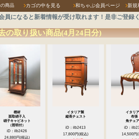
済の商品
カゴの中を見る
和ちゃぶ会員ページ
新規
会員になると新着情報が受け取れます！是非ご登録
去の取り扱い商品(4月24日分)
楢材
イタリア製
イタリ
面取硝子入
縦長チェスト
布張
硝子キャビネット
角チェ
（照明付）
iD：ilb2413
iD：ilb2
iD：ilb2426
17,800円
14,500円
24,880円