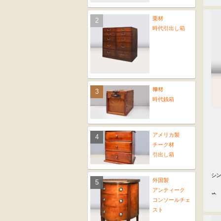
栗材
時代引出し箱
﨔材
時代銭箱
アメリカ製
チーク材
引出し箱
シン
外国製
　　
　
アンティーク
め
コンソールチェ
スト