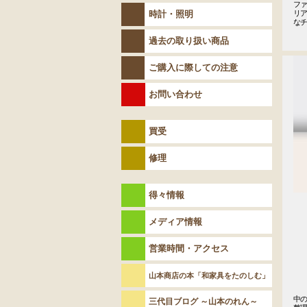
フ
時計・照明
リ
な
過去の取り扱い商品
ご購入に際しての注意
お問い合わせ
買受
修理
得々情報
メディア情報
営業時間・アクセス
山本商店の本「和家具をたのしむ」
中
三代目ブログ ～山本のれん～