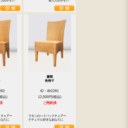
り入れやすい
　　　　　　　取り入れやすい
籐製
子
角椅子
282
iD：ilb2281
12,000円
済
ご売約済
チェアー

ラタンのハイバックチェアー

あなたに
ナチュラル好きなあなたに