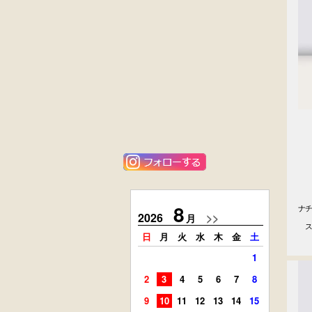
黒漆塗
花梨材
時代箪笥
貝象ガン入
（京都）
小引出し箱
外国製
ニレ材
アンティーク
李朝
コンソールチェ
キャビネット
スト
8
ナチ
2026
>>
2026
月
　　
　
日
月
火
水
木
金
土
日
月
1
2
3
4
5
6
7
8
6
7
9
10
11
12
13
14
15
13
14