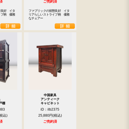
済
ご売約済
態良好　イタ
ファブリックの状態良好　イタ
イプ柄　優雅
リアらしいストライプ柄　優雅
なチェアー
中国家具
ね
アンティーク
戸棚
キャビネット
383
iD：ilb2375
25,880円
済
ご売約済