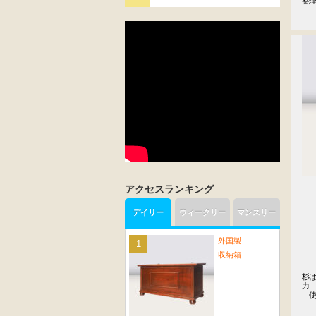
整
アクセスランキング
デイリー
ウィークリー
マンスリー
外国製
収納箱
杉
力

　