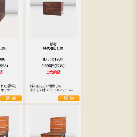
杉材
し箱
時代引出し箱
996
iD：ilb1934
9,500円
済
ご売約済
られた昭和初
味のある古い引出し箱

４オッケー
引出し内寸４０.５×２７.５㎝