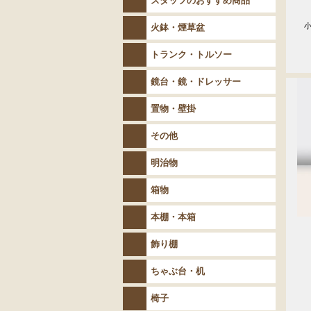
スタッフのおすすめ商品
　小
火鉢・煙草盆
　　
　
トランク・トルソー
鏡台・鏡・ドレッサー
置物・壁掛
その他
明治物
箱物
本棚・本箱
飾り棚
ちゃぶ台・机
椅子