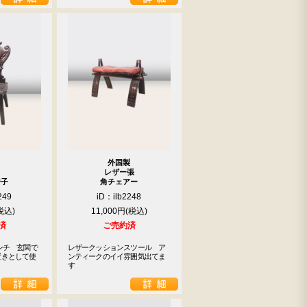
外国製
レザー張
椅子
角チェアー
249
iD：ilb2248
11,000円
済
ご売約済
ンチ　玄関で
レザークッションスツール　ア
置きとして使
ンティークのイイ雰囲気出てま
す