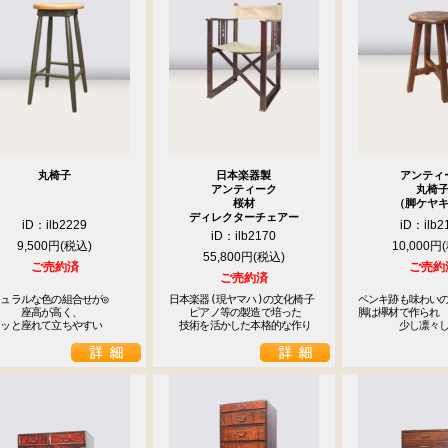
丸椅子
日本楽器製
アンティ
アンティーク
丸椅
桜材
（脚ケヤ
ディレクターチェアー
iD：ilb2229
iD：ilb2
iD：ilb2170
9,500円
10,000円
55,800円
ご売約済
ご売約
ご売約済
9
ュラルな色の組合せが◎

日本楽器(現ヤマハ)の文化椅子

ペンキ跡も味わいの
<<
月
　　座高が高く、

　　ピアノ等の製造で培った

脚は欅材で作られ

スッと座れて立ちやすい
　技術を活かした本格的な作り
　　　　少し凛々
火
水
木
金
土
1
2
3
4
5
8
9
10
11
12
15
16
17
18
19