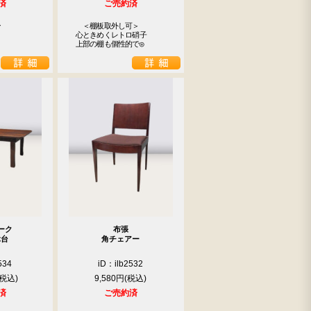
済
ご売約済


　　＜棚板取外し可＞



　心ときめくレトロ硝子

　上部の棚も個性的で◎
ーク
布張
ぶ台
角チェアー
534
iD：ilb2532
9,580円
済
ご売約済