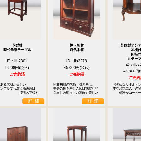
1
2
3
4
5
8
9
10
11
12
15
16
17
18
19
22
23
24
25
26
花梨材
﨔・杉材
英国製アン
29
30
時代角茶テーブル
時代本箱
本棚
回転
丸テー
休業日
iD：ilb2301
iD：ilb2278
iD：ilb2
9,500円
45,000円
48,800円
ご売約済
ご売約済
ご売約
ある木肌が美しい

昭和初期の本箱　引き戸は、

お洒落なリボルビン
ンプルでも漂う高級感は

中央の棒を差し込めば施錠可能

本やお気に入りの物
　　　　　　　流石の花梨材
引出しの取っ手の装飾も美しい
　　優雅なコーヒ