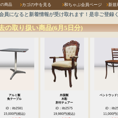
済の商品
カゴの中を見る
和ちゃぶ会員ページ
新規
会員になると新着情報が受け取れます！是非ご登録
去の取り扱い商品(6月5日分)
アルミ製
外国製
ベントウッド
角テーブル
木彫
肘付チェアー
iD：ilb2581
iD：ilb2575
iD：ilb2
15,000円
19,980円
11,000円