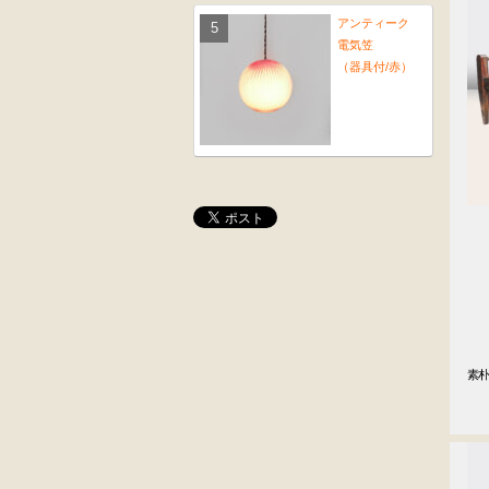
アンティーク
電気笠
（器具付/赤）
桜材
木彫
時代置床
角茶テーブル
外国製
前﨔・杉材
素朴
収納箱
時代
　
水屋箪笥