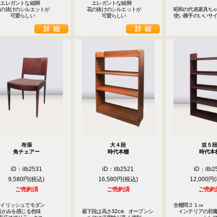
エレガントな細脚

　　エレガントな細脚

の抜けのシルエットが

　花の抜けのシルエットが

昭和の代表家具ちゃ
　　　可愛らしい
　　　　可愛らしい
使い勝手のいいサ
布張
大４段
並５
角チェアー
時代本棚
時代本
iD：ilb2531
iD：ilb2521
iD：ilb2
9,580円
16,580円
12,000円
ご売約済
ご売約済
ご売約
イリッシュでモダン

全棚間２１㎝

最下段は高さ32cm　オープンシ
　インテリアの邪魔