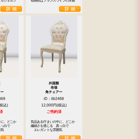
プルシェルフ
収納部はフランスワインの木箱
製
外国製
布張
アー
角チェアー
469
iD：ilb2468
12,000円
済
ご売約済
に、どこか

気品ある佇まいの中に、どこか

っ白で

繊細さを感じる　真っ白で

囲気
　エレガントな雰囲気