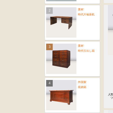
栗材
時代片袖座机
栗材
時代引出し箱
外国製
収納箱
人気
　