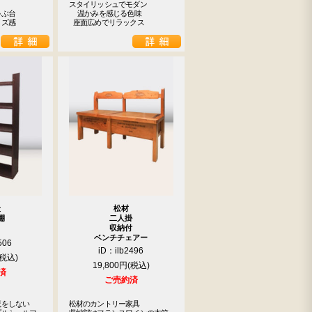
スタイリッシュでモダン

ぶ台

  温かみを感じる色味

イズ感
 座面広めでリラックス
段
松材
棚
二人掛
収納付
ベンチチェアー
506
iD：ilb2496
19,800円
済
ご売約済
をしない

松材のカントリー家具
