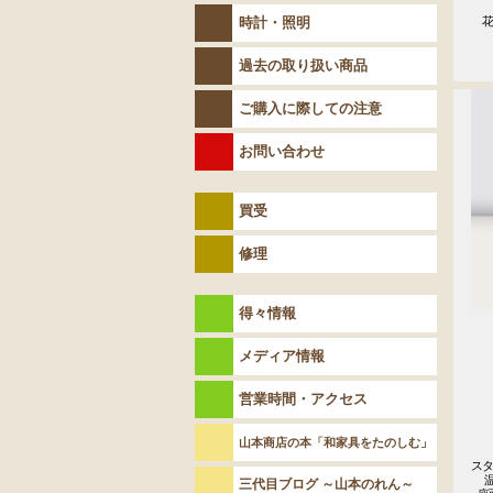
　　
時計・照明
　花
　
過去の取り扱い商品
ご購入に際しての注意
お問い合わせ
買受
修理
得々情報
メディア情報
営業時間・アクセス
山本商店の本「和家具をたのしむ」
スタ
  温かみを感じる色味

三代目ブログ ～山本のれん～