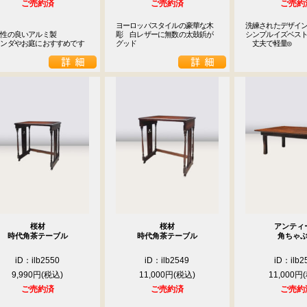
ご売約済
ご売約済
ご売約
ヨーロッパスタイルの豪華な木
洗練されたデザイン
性の良いアルミ製

彫　白レザーに無数の太鼓鋲が
シンプルイズベスト
ランダやお庭におすすめです
グッド
　丈夫で軽量◎
桜材
桜材
アンティ
時代角茶テーブル
時代角茶テーブル
角ちゃ
iD：ilb2550
iD：ilb2549
iD：ilb2
9,990円
11,000円
11,000円
ご売約済
ご売約済
ご売約