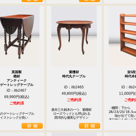
英国製
紫檀材
並5段
楢材
時代丸テーブル
時代本
アンティーク
ゲートレッグテーブル
iD：ilb2465
iD：ilb2
iD：ilb2467
49,800円
11,000円
69,990円
ご売約済
ご売約
ご売約済
〈棚間：下から
唐木三大銘木の一つ　紫檀材

28/23/23/19.5㎝
のゲートレッグテーブル

 ローズウッドとも呼ばれる

　　味が出てて良い
ツイストレッグが良い
　西洋的な優美なデザイン
本以外にもディス