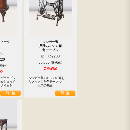
ティーク
シンガー製
付
足踏みミシン脚
式
角テーブル
ブル
iD：ilb2208
220
36,880円
ご売約済
済
グテーブル

シンガー製のミシンの脚を

をしまって

リメイクした角テーブル

ータイムを
　　　人気の商品