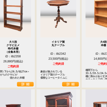
大５段
イタリア製
大4段
クサビ止メ
丸テーブル
本棚
時代本棚
（全集本用）
iD：ilb2342
iD：ilb2
iD：ilb2358
23,500円
14,800円
26,880円
ご売約済
ご売約
ご売約済
棚間下から
間:下から26.5/他27cm＞

象嵌が施されている

33.5/33.5/24.5c
がらのクサビが

イタリア製のテーブル

棚に厚みがあり丈夫
　　　　　使われた本棚
優雅なコーヒータイムに
ナチュラルで使い
9
<<
月
火
水
木
金
土