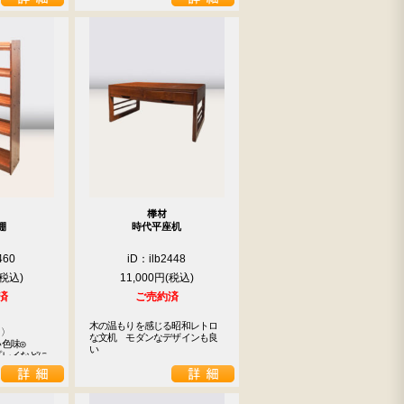
﨔材
棚
時代平座机
460
iD：ilb2448
11,000円
済
ご売約済
木の温もりを感じる昭和レトロ
〉

な文机　モダンなデザインも良
色味◎

い
プレイなどに