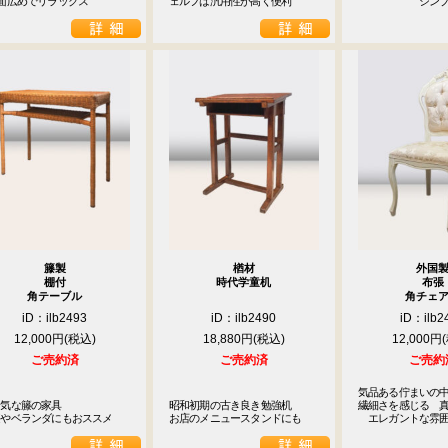
座面広めでリラックス
ェルフは汎用性が高く便利
　　　　　　シン
籐製
楢材
外国
棚付
時代学童机
布張
角テーブル
角チェ
iD：ilb2493
iD：ilb2490
iD：ilb2
12,000円
18,880円
12,000円
ご売約済
ご売約済
ご売約
気品ある佇まいの中
気な籐の家具

昭和初期の古き良き勉強机

繊細さを感じる　真
庭やベランダにもおススメ
お店のメニュースタンドにも
　エレガントな雰