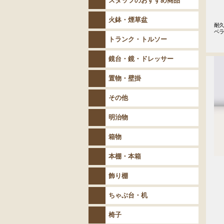
スタッフのおすすめ商品
火鉢・煙草盆
耐久
ベ
トランク・トルソー
鏡台・鏡・ドレッサー
置物・壁掛
その他
明治物
箱物
本棚・本箱
飾り棚
ちゃぶ台・机
椅子