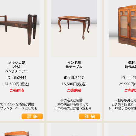
メキシコ製
インド彫
楢材
松材
角テーブル
時代本
ベンチチェアー
iD：ilb2444
iD：ilb2427
iD：ilb2
27,580円
16,500円
29,990円
ご売約済
ご売約済
ご売約
　　　手の込んだ装飾

　　＜棚板取外し可
でワイルドな表情が男前

　　木の風合いも相まって

　ときめく飴色オー
　プランターベースとしても
　日本のものとは違う温もり
レトロ硝子との相