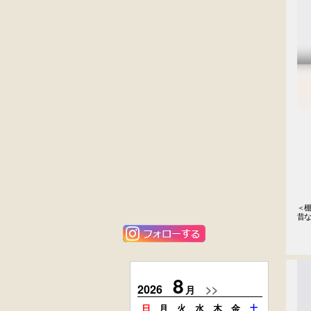
黒漆塗
英国製アンティ
時代箪笥
ーク
（京都）
楢材
キャビネット
大4段
花梨材
クサビ止メ
貝象ガン入
時代本棚
小引出し箱
＜棚
昔な
外国製
楢材
　
アンティーク
時代本箱
コンソールチェ
スト
8
2026
>>
2026
月
日
月
火
水
木
金
土
日
月