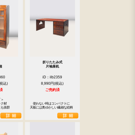
折りたたみ式
箱
片袖座机
360
iD：ilb2359
8,990円
済
ご売約済
＞

ク材

　使わない時はコンパクトに

性も抜群
天板には奥ゆかしい繊細な絵柄