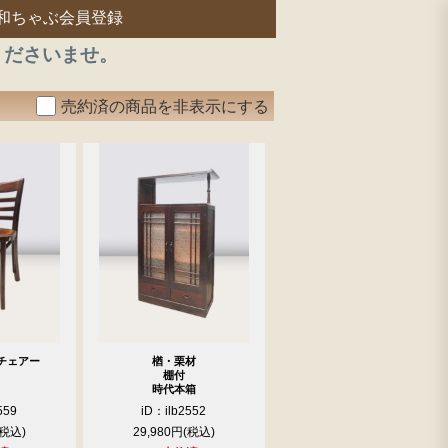
和ちゃぶ会員登録
くださいませ。
売約済の商品を非表示にする
チェアー
楢・栗材
棚付
時代本箱
559
iD：ilb2552
29,980円