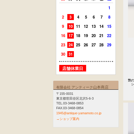
1
2
3
4
5
6
7
8
6
7
9
10
11
12
13
14
15
13
14
16
17
18
19
20
21
22
20
21
23
24
25
26
27
28
29
27
28
30
31
店舗
店舗休業日
艶の
　シ
山本商店
有限会社 アンティーク
　
〒155-0031
東京都世田谷区北沢5-6-3
TEL.03-3468-0853
FAX.03-3468-0854
1945@antique-yamamoto.co.jp
→ショップ案内