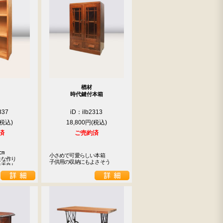
楢材
時代鍵付本箱
337
iD：ilb2313
18,800円
済
ご売約済
m

小さめで可愛らしい本箱

な作り

子供用の収納にもよさそう
勝手良し