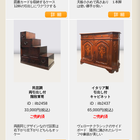
図書カードを収納するケース

天板小さめで高さあり　１本脚
12杯の引出しにワクワクする
は使い勝手が良い
民芸調
イタリア製
両引出し付
引出し付
階段箪笥
キャビネット
iD：ilb2458
iD：ilb2437
33,000円
65,000円
ご売約済
ご売約済
両面同じデザインなので設置は
ヴェローナクラシックのサイド

右下がり左下がりどちらもオッ
ボード　随所に施されたレリー

ケー
フや象嵌が美しい