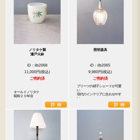
ノリタケ製
照明器具
瀬戸火鉢
iD：ilb2068
iD：ilb2065
11,000円
9,980円
ご売約済
ご売約済
プリーツの硝子シェードが可愛
い

オールドノリタケ

現代のインテリアに合わせやす
昭和２０年頃
い