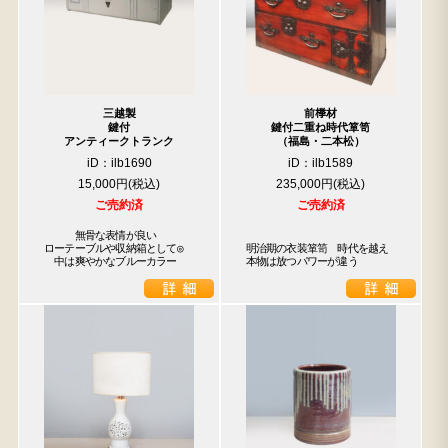
三越製
前﨔材
鍵付
鍵付二重ね時代箪笥
アンティークトランク
（福島・二本松）
iD：ilb1690
iD：ilb1589
15,000円
235,000円
ご売約済
ご売約済
　　　無骨な表情が良い

ローテーブルや収納箱として◎

明治期の衣装箪笥　時代を越え
　中は爽やかなブルーカラー
本物は放つパワーが違う