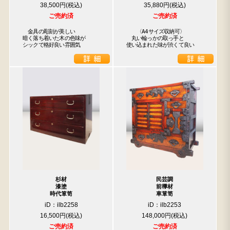
38,500円
35,880円
ご売約済
ご売約済
　金具の彫刻が美しい

　　〈A4サイズ収納可〉

暗く落ち着いた木の色味が

　丸い輪っかの取っ手と

シックで格好良い雰囲気
使い込まれた味が渋くて良い
杉材
民芸調
漆塗
前﨔材
時代箪笥
車箪笥
iD：ilb2258
iD：ilb2253
16,500円
148,000円
ご売約済
ご売約済