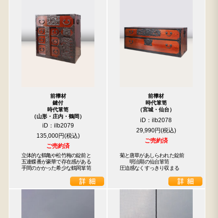
前﨔材
前﨔材
鍵付
時代箪笥
時代箪笥
（宮城・仙台）
（山形・庄内・鶴岡）
iD：ilb2078
iD：ilb2079
29,990円
135,000円
ご売約済
ご売約済
立体的な鶴亀や松竹梅の錠前と

菊と唐草があしらわれた錠前

五連蝶番が豪華で存在感がある

　　明治期の仙台箪笥

検索
手間のかかった希少な鶴岡箪笥
圧迫感なくすっきり収まる
人気の検索キーワード
2557
2729
b2770
水屋箪笥
2471
2678
2990
2905
箪笥
2873