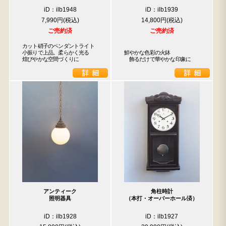
iD：ilb1948
iD：ilb1939
7,990円
14,800円
ご売約済
ご売約済
カット硝子のペンダントライト

小振りで上品。柔らかく光る

鮮やかな色彩の火鉢

煌びやかな空間づくりに
　飾るだけで華やかな印象に
アンティーク
角柱時計
照明器具
（本打・オーバーホール済）
iD：ilb1928
iD：ilb1927