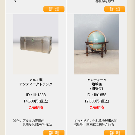
う
　　　　　　　存在感を放つ
アルミ製
アンティーク
アンティークトランク
地球儀
（照明付）
iD：ilb1888
iD：ilb1858
14,500円
12,800円
ご売約済
ご売約済
冷たいアルミの表情が

ずっと見ていられる地球儀の間
　　　男前なお部屋作りに◎
接照明　幸福感に満たされる