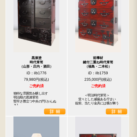
黒漆塗
前﨔材
時代箪笥
鍵付二重ね時代箪笥
（山形・庄内・酒田）
（福島・二本松）
iD：ilb1776
iD：ilb1759
79,980円
235,000円
ご売約済
ご売約済
独特な雰囲気を醸し出す

　　　＜明治時代箪笥＞　

明治期の黒漆箪笥

　堂々とした威厳ある佇まい

堅牢さ際立つ中央の閂(かんぬ
錠前、当たり金具には蝶が舞う
き)