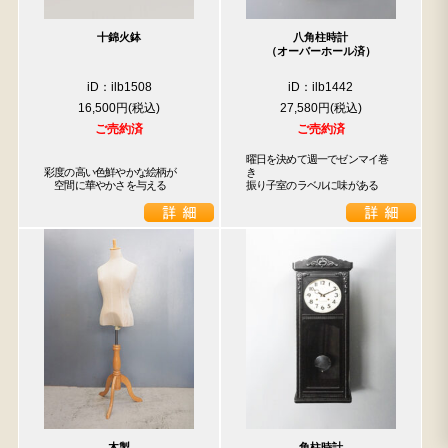
十錦火鉢
八角柱時計
（オーバーホール済）
iD：ilb1508
iD：ilb1442
16,500円
27,580円
ご売約済
ご売約済
曜日を決めて週一でゼンマイ巻
彩度の高い色鮮やかな絵柄が

き

　空間に華やかさを与える
振り子室のラベルに味がある
木製
角柱時計