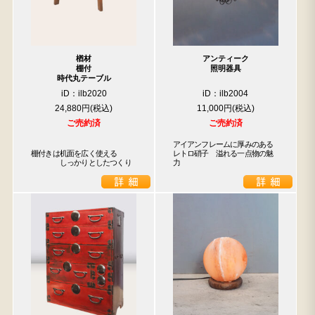
楢材
アンティーク
棚付
照明器具
時代丸テーブル
iD：ilb2020
iD：ilb2004
24,880円
11,000円
ご売約済
ご売約済
アイアンフレームに厚みのある
棚付きは机面を広く使える

レトロ硝子　溢れる一点物の魅
　　　　しっかりとしたつくり
力