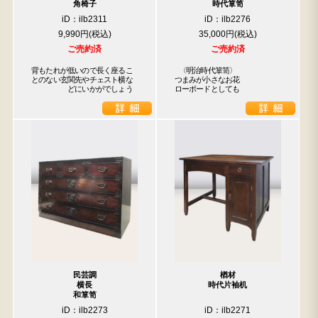
角椅子
時代箪笥
iD：ilb2311
iD：ilb2276
9,990円
35,000円
ご売約済
ご売約済
背もたれが低いので長く座るこ

 〈明治時代箪笥〉

とのない玄関先やチェスト横な

つまみが小さなお花

　　　　　どにいかがでしょう
ローボードとしても
民芸調
楢材
横長
時代片袖机
和箪笥
iD：ilb2273
iD：ilb2271