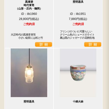
黒漆塗
照明器具
時代箪笥
（山形・庄内・鶴岡）
iD：ilb1960
iD：ilb1951
28,800円
7,880円
ご売約済
ご売約済
フリンジのついた可愛らしい

大正時代の黒漆塗箪笥

クリーム色のシェードのライト

　　　小さい錠前には松と竹
裏は黒のジャガードの花柄生地
照明器具
十錦火鉢