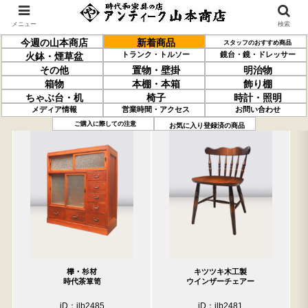
メニュー
検索
今週の山本商店
新着商品
スタッフのおすすめ商品
トランク・トルソー
鏡台・鏡・ドレッサー
火鉢・煙草盆
その他
置物・壁掛
明治物
箱物
本棚・本箱
飾り棚
ちゃぶ台・机
椅子
時計・照明
メディア情報
営業時間・アクセス
お問い合わせ
過去の取り扱い商品(5月1日分)
売約済の商品を非表示にする
ご購入に際しての注意
お気に入り登録済の商品
﨔・杉材
キツツキ木工製
時代茶箪笥
ウインザーチェアー
iD：ilb2485
iD：ilb2481