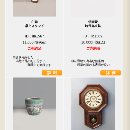
白磁
信楽焼
卓上スタンド
時代丸火鉢
iD：ilb1567
iD：ilb1509
11,000円
10,000円
ご売約済
ご売約済
白さを活かした

　清楚で品のある佇まい

狸の置物で有名な信楽焼

　　　　　陶器内も光ります
　　釉薬の流れる表情が良い