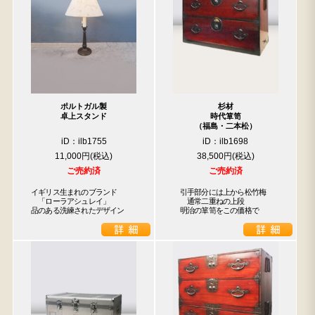
ポルトガル製
杉材
卓上スタンド
時代箪笥
（福島・二本松）
iD：ilb1755
iD：ilb1698
11,000円
38,500円
ご売約済
ご売約済
イギリス生まれのブランド

　引手部分には上から松竹梅

　「ローラアシュレイ」

　　通常二重ねの上段

品のある洗練されたデザイン
　明治の箪笥をこの価格で