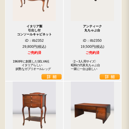
イタリア製
アンティーク
引出し付
丸ちゃぶ台
コンソールキャビネット
iD：ilb2352
iD：ilb2350
29,800円
19,500円
ご売約済
ご売約済
1968年に創業したSELVA社

〈2～3人用サイズ〉

　　　イタリアらしい

昭和の代表丸ちゃぶ台

　妖艶なガブリオールレッグ
一家に一台は欲しい