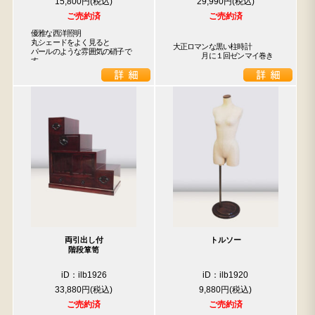
15,800円
29,990円
ご売約済
ご売約済
優雅な西洋照明

丸シェードをよく見ると

大正ロマンな黒い柱時計

パールのような雰囲気の硝子で
　　　　月に１回ゼンマイ巻き
す
両引出し付
トルソー
階段箪笥
iD：ilb1926
iD：ilb1920
33,880円
9,880円
ご売約済
ご売約済