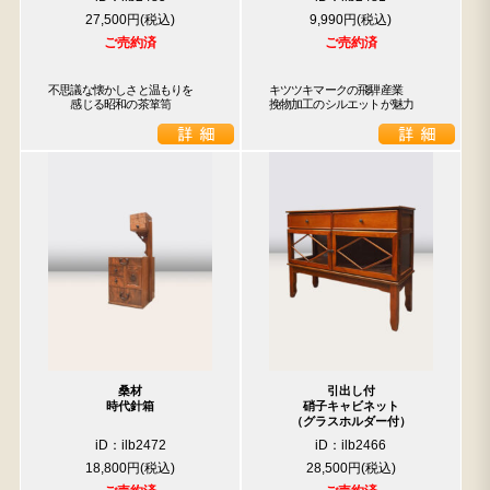
27,500円
9,990円
ご売約済
ご売約済
不思議な懐かしさと温もりを

キツツキマークの飛騨産業

　　感じる昭和の茶箪笥
挽物加工のシルエットが魅力
桑材
引出し付
時代針箱
硝子キャビネット
（グラスホルダー付）
iD：ilb2472
iD：ilb2466
18,800円
28,500円