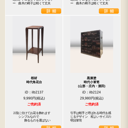
ー　曲木の椅子は軽くて丈夫
ー　曲木の椅子は軽くて丈夫
桜材
黒漆塗
時代角花台
時代小箪笥
(山形・庄内・酒田)
iD：ilb2137
iD：ilb2124
9,990円
29,980円
ご売約済
ご売約済
２段に分けてお花を飾れます

引手は蛭手と呼ばれる時代を感
　　シンプルなので

じるデザイン　程よいサイズの
　　　　飾るものを選ばない
明治箪笥　