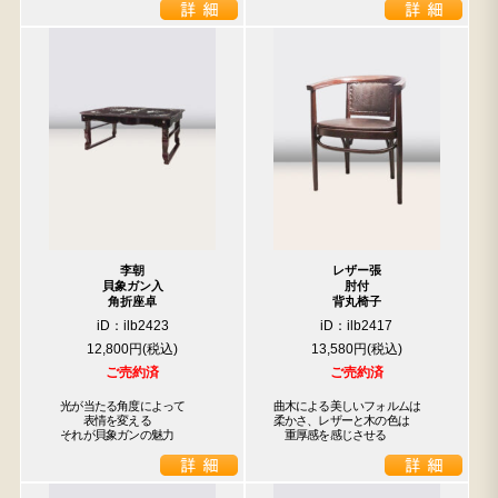
李朝
レザー張
貝象ガン入
肘付
角折座卓
背丸椅子
iD：ilb2423
iD：ilb2417
12,800円
13,580円
ご売約済
ご売約済
　光が当たる角度によって

曲木による美しいフォルムは

　　　表情を変える

柔かさ、レザーと木の色は

　それが貝象ガンの魅力
　重厚感を感じさせる