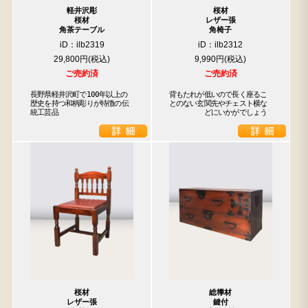
軽井沢彫
桜材
桜材
レザー張
角茶テーブル
角椅子
iD：ilb2319
iD：ilb2312
29,800円
9,990円
ご売約済
ご売約済
長野県軽井沢町で100年以上の
背もたれが低いので長く座るこ

歴史を持つ和柄彫りが特徴の伝
とのない玄関先やチェスト横な

統工芸品
　　　　　どにいかがでしょう
桜材
総﨔材
レザー張
鍵付