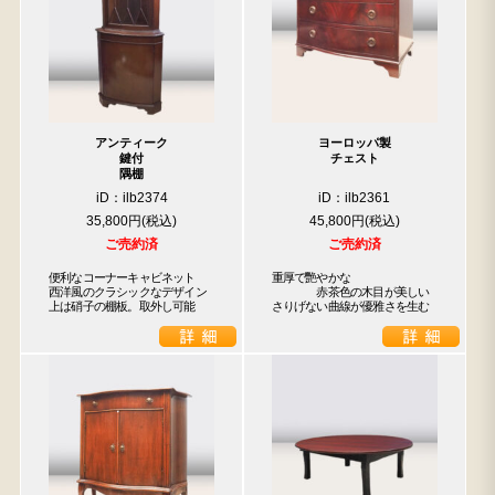
アンティーク
ヨーロッパ製
鍵付
チェスト
隅棚
iD：ilb2374
iD：ilb2361
35,800円
45,800円
ご売約済
ご売約済
便利なコーナーキャビネット

重厚で艷やかな

西洋風のクラシックなデザイン

　　　　赤茶色の木目が美しい

上は硝子の棚板。取外し可能
さりげない曲線が優雅さを生む