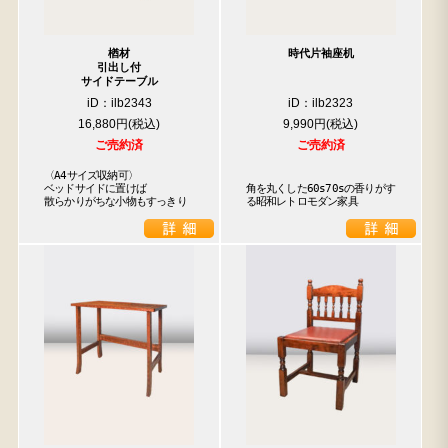
楢材
時代片袖座机
引出し付
サイドテーブル
iD：ilb2343
iD：ilb2323
16,880円
9,990円
ご売約済
ご売約済
〈A4サイズ収納可〉

ベッドサイドに置けば

角を丸くした60s70sの香りがす
散らかりがちな小物もすっきり
る昭和レトロモダン家具