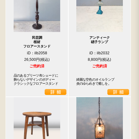
民芸調
アンティーク
桜材
硝子ランプ
フロアースタンド
iD：ilb2058
iD：ilb2032
26,500円
8,800円
ご売約済
ご売約済
品のあるプリーツ布シェードに

飾らないデザインのボディー

綺麗な空色のオイルランプ

クラシックなフロアースタンド
炎のゆらめきで癒しを。