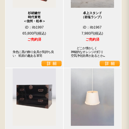
杉材鍵付
卓上スタンド
時代箪笥
（岩塩ランプ）
＜信州・松本＞
iD：ilb1997
iD：ilb1967
65,800円
7,980円
ご売約済
ご売約済
　　どこか懐かしく

朱色に黒の飾り金具が気持ち良
神秘的なオレンジの灯り

い　戦前の趣ある箪笥
空気浄化効果があるとか…