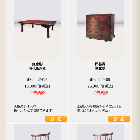
鎌倉彫
民芸調
時代角座卓
車箪笥
iD：ilb2412
iD：ilb2409
10,000円
25,000円
ご売約済
ご売約済
天板のシミも味

太鼓鋲が存在感を引き立たせる

折りたたんで収納できます
現代に合わせた小型設計