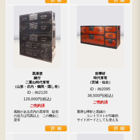
黒漆塗
前﨔材
鍵付
時代箪笥
二重ね時代箪笥
（宮城・仙台）
（山形・庄内・鶴岡・隠し有）
iD：ilb2095
iD：ilb2120
38,500円
128,000円
ご売約済
ご売約済
風格がある庄内の黒箪笥　錠前
重厚な欅材と黒縁の

の迫力は写真以上　この機会に
　　　コントラストが印象的

是非
サイドボードとしても使える