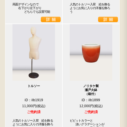
両面デザインなので

人気のトルソー入荷　絵を飾る
　　右下がり左下がり

ようにお気に入りの洋服を飾ろ
　　　　どちらでも設置可能
う
トルソー
ノリタケ製
瀬戸火鉢
（箱付）
iD：ilb1919
iD：ilb1899
11,000円
12,000円
ご売約済
ご売約済
人気のトルソー入荷　絵を飾る
ビビットカラーと

ようにお気に入りの洋服を飾ろ
　　淡いグラデーションが
