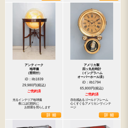
アンティーク
アメリカ製
地球儀
四ッ丸柱時計
（照明付）
（イングラハム
オーバーホール済）
iD：ilb1839
iD：ilb1794
29,980円
65,800円
ご売約済
ご売約済
光るインテリア地球儀

存在感あるゴールドフレーム　
　　夜には幻想的に

心くすぐるアメリカンヴィンテ
　　　　お部屋を照らします
ージ