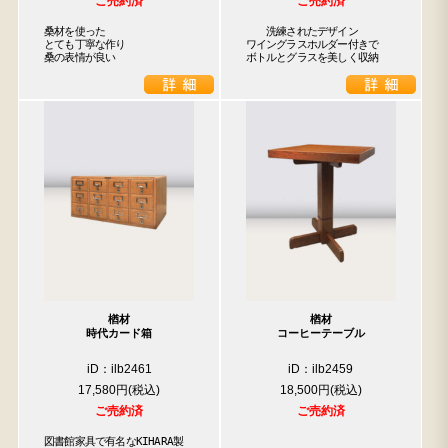
ご売約済
ご売約済
桑材を使った

　　洗練されたデザイン

とても丁寧な作り

ワイングラスホルダー付きで

桑の表情が良い
ボトルとグラスを美しく収納
楢材
楢材
時代カード箱
コーヒーテーブル
iD：ilb2461
iD：ilb2459
17,580円
18,500円
ご売約済
ご売約済
図書館家具で有名なKIHARA製
