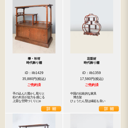
﨔・杉材
花梨材
時代飾り棚
時代飾り棚
iD：ilb1429
iD：ilb1359
35,880円
17,580円
ご売約済
ご売約済
手の込んだ透かし彫りと

中国の伝統的な家具

杉の木目が迫力を感じる

　博古架

上質な空間づくりに◎
ひょうたん型は縁起も良い