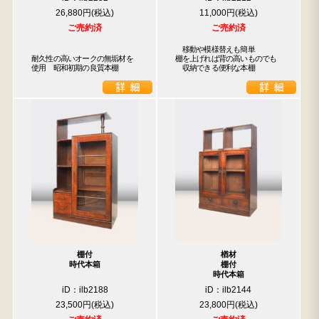
26,880円
11,000円
ご売約済
ご売約済
　移動や模様替えも簡単

耐久性の高いオークの無垢材を
棚を上げれば背の高いものでも

使用　昭和初期の良質本棚
　収納できる便利な本棚
棚付
楢材
時代本箱
棚付
時代本箱
iD：ilb2188
iD：ilb2144
23,500円
23,800円