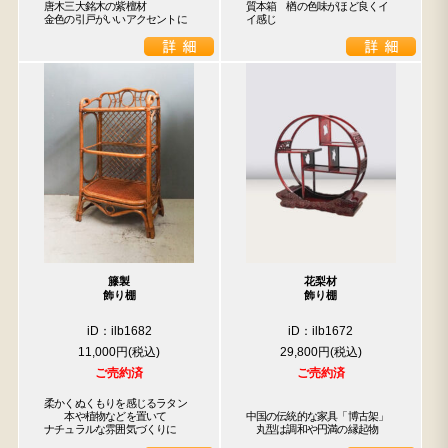
唐木三大銘木の紫檀材

質本箱　楢の色味がほど良くイ
金色の引戸がいいアクセントに
イ感じ
籐製
花梨材
飾り棚
飾り棚
iD：ilb1682
iD：ilb1672
11,000円
29,800円
ご売約済
ご売約済
柔かくぬくもりを感じるラタン

　　本や植物などを置いて

中国の伝統的な家具「博古架」

ナチュラルな雰囲気づくりに
　丸型は調和や円満の縁起物