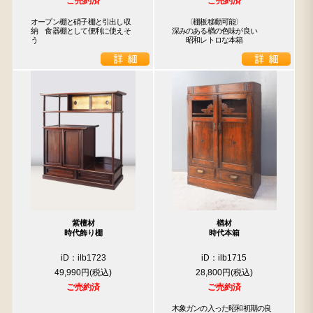
ご売約済
ご売約済
オープン棚と硝子棚と引出し収
　　〈棚板移動可能〉

納　食器棚として便利に使えそ
深みのある楢の色味が良い

う
　　昭和レトロな本箱　　
紫檀材
楢材
時代飾り棚
時代本箱
iD：ilb1723
iD：ilb1715
49,990円
28,800円
ご売約済
ご売約済
木象ガンの入った昭和初期の良