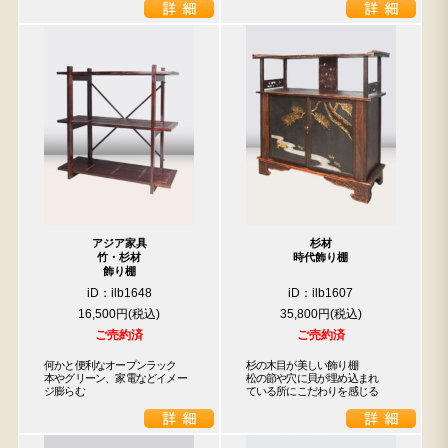
アジア家具
杉材
竹・杉材
時代飾り棚
飾り棚
iD：ilb1648
iD：ilb1607
16,500円
35,800円
ご売約済
ご売約済
何かと便利なオープンラック　
杉の木目が美しい飾り棚

本やグリーン、家電などイメー
松の節や穴に貝が埋め込まれ

ジ膨らむ
ている所にこだわりを感じる