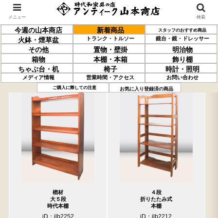
メニュー
検索
今週の山本商店
新着商品
スタッフのおすすめ商品
トランク・トルソー
鏡台・鏡・ドレッサー
火鉢・煙草盆
その他
置物・壁掛
明治物
箱物
本棚・本箱
飾り棚
ちゃぶ台・机
椅子
時計・照明
メディア情報
営業時間・アクセス
お問い合わせ
過去の取り扱い商品(3月20日分)
売約済の商品を非表示にする
ご購入に際しての注意
お気に入り登録済の商品
楢材
４段
大５段
折りたたみ式
時代本棚
本棚
iD：ilb2252
iD：ilb2212