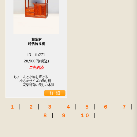
花梨材
検索
時代飾り棚
iD：ila271
人気の検索キーワード
28,500円
2557
2729
2471
2678
b2770
2990
ご売約済
水屋箪笥
2905
2873
箪笥
ちょこんと小物を置ける

　　小さめサイズの飾り棚

　　　花梨特有の美しい木肌
１
２
３
４
５
６
７
８
９
１０