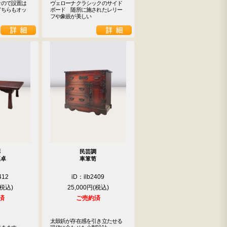
なので設置は
ヴェローナクラシックのサイド

どちらもオッ
ボード　随所に施されたレリー

フや象嵌が美しい
彫
民芸調
座卓
車箪笥
412
iD：ilb2409
25,000円
済
ご売約済
太鼓鋲が存在感を引き立たせる
