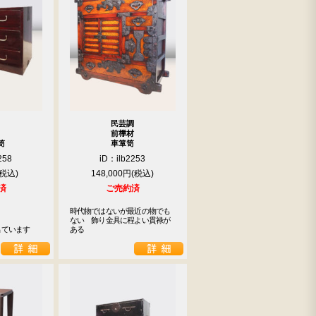
民芸調
前﨔材
笥
車箪笥
258
iD：ilb2253
148,000円
済
ご売約済
時代物ではないが最近の物でも
ない　飾り金具に程よい貫禄が
出ています
ある