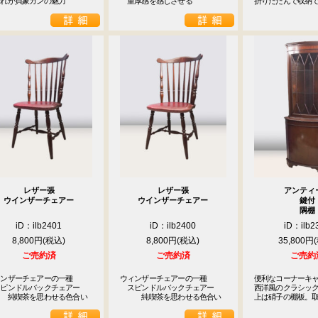
それが貝象ガンの魅力
　重厚感を感じさせる
折りたたんで収納
レザー張
レザー張
アンティ
ウインザーチェアー
ウインザーチェアー
鍵付
隅棚
iD：ilb2401
iD：ilb2400
iD：ilb2
8,800円
8,800円
35,800円
ご売約済
ご売約済
ご売約
ンザーチェアーの一種

ウィンザーチェアーの一種

便利なコーナーキャ
ピンドルバックチェアー

　スピンドルバックチェアー

西洋風のクラシック
　　純喫茶を思わせる色合い
　　　純喫茶を思わせる色合い
上は硝子の棚板。