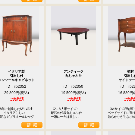
イタリア製
アンティーク
楢材
引出し付
丸ちゃぶ台
引出し
コンソールキャビネット
サイドテ
iD：ilb2352
iD：ilb2350
iD：ilb2
29,800円
19,500円
16,880円
ご売約済
ご売約済
ご売約
68年に創業したSELVA社

〈2～3人用サイズ〉

〈A4サイズ収納可〉
　イタリアらしい

昭和の代表丸ちゃぶ台

ベッドサイドに置け
妖艶なガブリオールレッグ
一家に一台は欲しい
散らかりがちな小