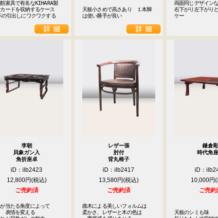
館家具で有名なKIHARA製

両面同じデザイン
カードを収納するケース

天板小さめで高さあり　１本脚
右下がり左下がり
杯の引出しにワクワクする
は使い勝手が良い
ケー
李朝
レザー張
鎌倉
貝象ガン入
肘付
時代角
角折座卓
背丸椅子
iD：ilb2423
iD：ilb2417
iD：ilb2
12,800円
13,580円
10,000円
ご売約済
ご売約済
ご売約
が当たる角度によって

曲木による美しいフォルムは

　表情を変える

柔かさ、レザーと木の色は

天板のシミも味
