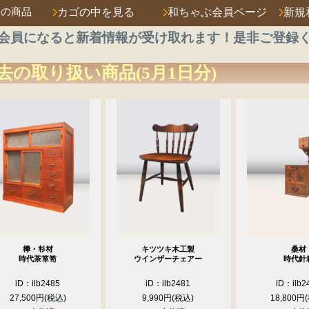
済の商品
カゴの中を見る
和ちゃぶ会員ページ
新規
会員になると新着情報が受け取れます！是非ご登録
去の取り扱い商品(5月1日分)
﨔・杉材
キツツキ木工製
桑材
時代茶箪笥
ウインザーチェアー
時代針
iD：ilb2485
iD：ilb2481
iD：ilb2
27,500円
9,990円
18,800円