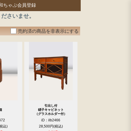
和ちゃぶ会員登録
くださいませ。
売約済の商品を非表示にする
引出し付
箱
硝子キャビネット
（グラスホルダー付）
472
iD：ilb2466
28,500円