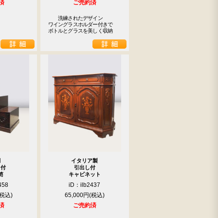
済
ご売約済
　　洗練されたデザイン

ワイングラスホルダー付きで

ボトルとグラスを美しく収納
調
イタリア製
し付
引出し付
笥
キャビネット
458
iD：ilb2437
65,000円
済
ご売約済