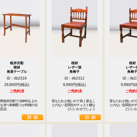
軽井沢彫
桜材
桜材
桜材
レザー張
レザー
角茶テーブル
角椅子
角椅
iD：ilb2319
iD：ilb2312
iD：ilb2
29,800円
9,990円
9,990円
ご売約済
ご売約済
ご売約
県軽井沢町で100年以上の
背もたれが低いので長く座るこ

背もたれが低いので
史を持つ和柄彫りが特徴の伝
とのない玄関先やチェスト横な

とのない玄関先やチ
工芸品
　　　　　どにいかがでしょう
　　　　　どにい