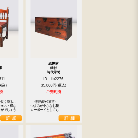
総﨔材
張
鍵付
子
時代箪笥
311
iD：ilb2276
35,000円
済
ご売約済
長く座るこ

 〈明治時代箪笥〉

ェスト横な

つまみが小さなお花

かがでしょう
ローボードとしても