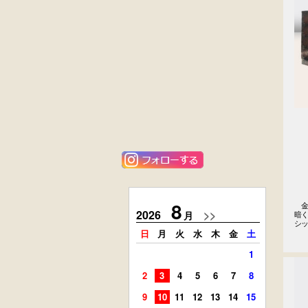
黒漆塗
花梨材
時代箪笥
貝象ガン入
（京都）
小引出し箱
外国製
ニレ材
アンティーク
李朝
コンソールチェ
キャビネット
スト
8
　金
2026
>>
2026
月
暗く
シ
日
月
火
水
木
金
土
日
月
1
2
3
4
5
6
7
8
6
7
9
10
11
12
13
14
15
13
14