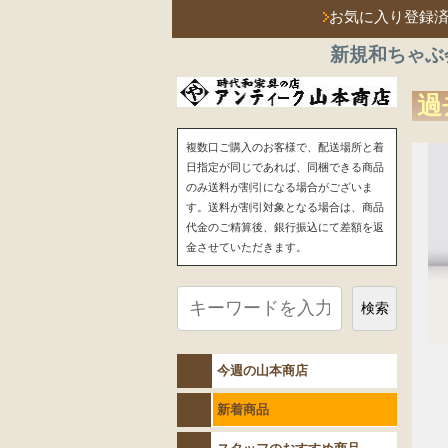
お気に入り登録
新規和ちゃぶ
過
複数口ご購入のお客様で、配送場所と着
日指定が同じであれば、同梱できる商品
のみ送料が割引になる場合がございま
す。送料が割引対象となる場合は、商品
代金のご精算後、銀行振込にて差額を返
金させていただきます。
検索
今週の山本商店
新着商品