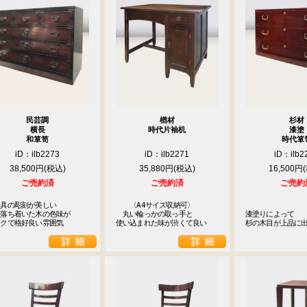
民芸調
楢材
杉材
横長
時代片袖机
漆塗
和箪笥
時代箪
iD：ilb2273
iD：ilb2271
iD：ilb2
38,500円
35,880円
16,500円
ご売約済
ご売約済
ご売約
9
具の彫刻が美しい

　　〈A4サイズ収納可〉

<<
月
落ち着いた木の色味が

　丸い輪っかの取っ手と

漆塗りによって

ックで格好良い雰囲気
使い込まれた味が渋くて良い
杉の木目が上品に
火
水
木
金
土
1
2
3
4
5
8
9
10
11
12
15
16
17
18
19