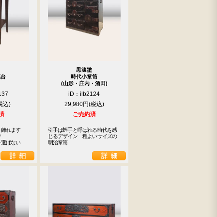
黒漆塗
花台
時代小箪笥
(山形・庄内・酒田)
137
iD：ilb2124
29,980円
済
ご売約済
飾れます

引手は蛭手と呼ばれる時代を感


じるデザイン　程よいサイズの
を選ばない
明治箪笥　