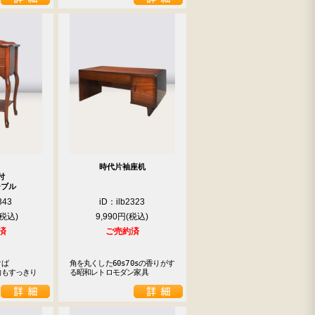
時代片袖座机
付
ーブル
343
iD：ilb2323
9,990円
済
ご売約済


ば

角を丸くした60s70sの香りがす
物もすっきり
る昭和レトロモダン家具