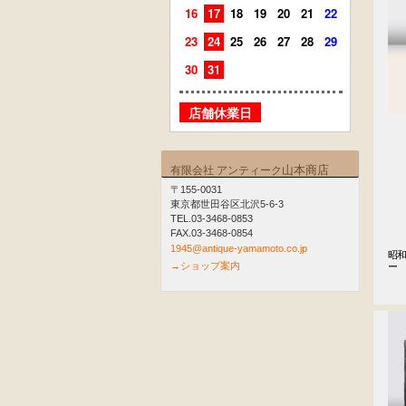
16
17
18
19
20
21
22
20
21
23
24
25
26
27
28
29
27
28
30
31
店舗
店舗休業日
山本商店
有限会社 アンティーク
〒155-0031
東京都世田谷区北沢5-6-3
TEL.03-3468-0853
FAX.03-3468-0854
1945@antique-yamamoto.co.jp
昭
→ショップ案内
ー