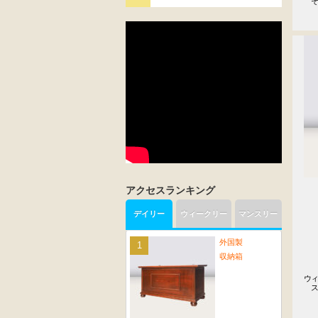
　
アクセスランキング
デイリー
ウィークリー
マンスリー
外国製
収納箱
ウィ
　ス
　