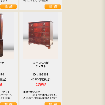
できます
現代に合わせた小型設計
ーク
ヨーロッパ製
チェスト
374
iD：ilb2361
45,800円
済
ご売約済
ビネット

重厚で艷やかな

なデザイン

　　　　赤茶色の木目が美しい

取外し可能
さりげない曲線が優雅さを生む