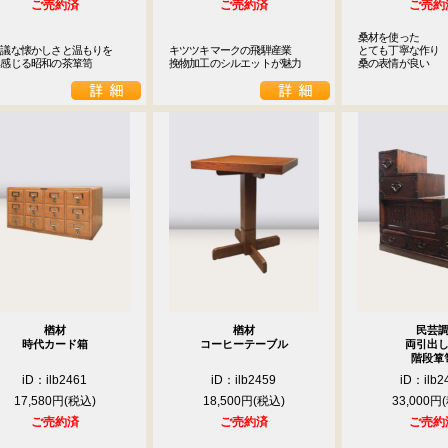
ご売約済
ご売約済
ご売約
桑材を使った

議な懐かしさと温もりを

キツツキマークの飛騨産業

とても丁寧な作り

　感じる昭和の茶箪笥
挽物加工のシルエットが魅力
桑の表情が良い
楢材
楢材
民芸
時代カード箱
コーヒーテーブル
両引出
階段箪
iD：ilb2461
iD：ilb2459
iD：ilb2
17,580円
18,500円
33,000円
ご売約済
ご売約済
ご売約