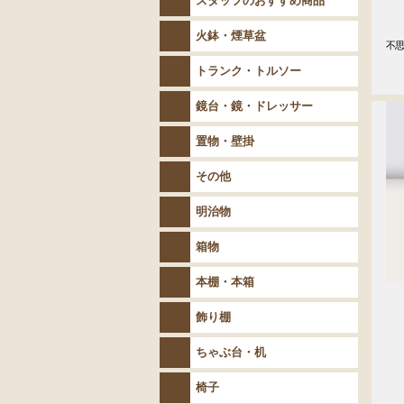
スタッフのおすすめ商品
火鉢・煙草盆
不思
　
トランク・トルソー
鏡台・鏡・ドレッサー
置物・壁掛
その他
明治物
箱物
本棚・本箱
飾り棚
ちゃぶ台・机
椅子