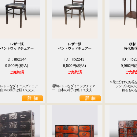
22
23
24
25
26
29
30
休業日
レザー張
レザー張
桜材
ベントウッドチェアー
ベントウッドチェアー
時代角
iD：ilb2244
iD：ilb2243
iD：ilb2
9,500円
9,500円
9,990円
ご売約済
ご売約済
ご売約
２段に分けてお花を
和レトロなダイニングチェア
昭和レトロなダイニングチェア
　　シンプルなので
　曲木の椅子は軽くて丈夫
ー　曲木の椅子は軽くて丈夫
　　　　飾るもの