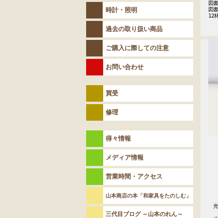
図書
時計・照明
図書
12
過去の取り扱い商品
ご購入に際しての注意
お問い合わせ
買受
修理
得々情報
メディア情報
営業時間・アクセス
山本商店の本「和家具をたのしむ」
　光
　　
三代目ブログ ～山本のれん～