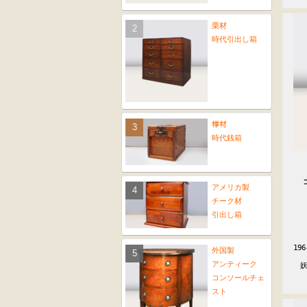
栗材
時代引出し箱
﨔材
時代銭箱
アメリカ製
チーク材
引出し箱
19
外国製
　　
アンティーク
　
コンソールチェ
スト