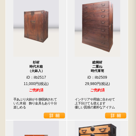
杉材
総桐材
時代木箱
二重ね
（火鉢入）
時代箪笥
iD：ilb2517
iD：ilb2509
11,000円
29,980円
ご売約済
ご売約済
手あぶり火鉢が６個収納されて
インテリアや用途に合わせて

いた木箱　飾り金具もあり十分
上下分けても使えます

楽しめる
優しい質感の素朴なアイテム