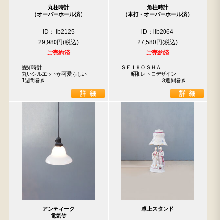
丸柱時計
角柱時計
（オーバーホール済）
（本打・オーバーホール済）
iD：ilb2125
iD：ilb2064
29,980円
27,580円
ご売約済
ご売約済
愛知時計

ＳＥＩＫＯＳＨＡ

丸いシルエットが可愛らしい

　　昭和レトロデザイン

1週間巻き
　　　　　　　　３週間巻き
アンティーク
卓上スタンド
電気笠