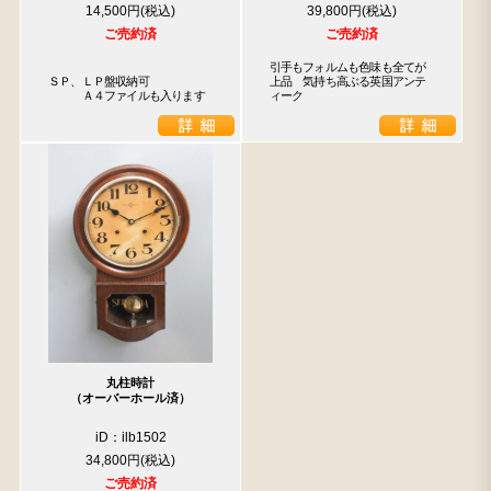
14,500円
39,800円
ご売約済
ご売約済
引手もフォルムも色味も全てが
ＳＰ、ＬＰ盤収納可

上品　気持ち高ぶる英国アンテ
　　　Ａ４ファイルも入ります
ィーク
丸柱時計
（オーバーホール済）
iD：ilb1502
34,800円
ご売約済