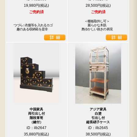
19,980円
28,500円
ご売約済
ご売約済
　　　＜棚板取外し可＞

つづら:衣服等を入れるカゴ

　　　　麗らかな木肌

　趣のある収納箱を是非
　　奥ゆかしい抜きの表現
中国家具
アジア家具
両引出し付
白塗
階段箪笥
引出し付
（鍵付）
縦長硝子ケース
iD：ilb2647
iD：ilb2645
35,880円
38,500円