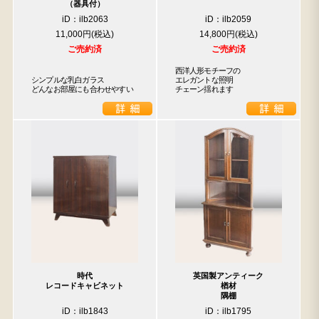
（器具付）
iD：ilb2063
iD：ilb2059
11,000円
14,800円
ご売約済
ご売約済
西洋人形モチーフの

シンプルな乳白ガラス

エレガントな照明

どんなお部屋にも合わせやすい
チェーン揺れます
時代
英国製アンティーク
レコードキャビネット
楢材
隅棚
iD：ilb1843
iD：ilb1795