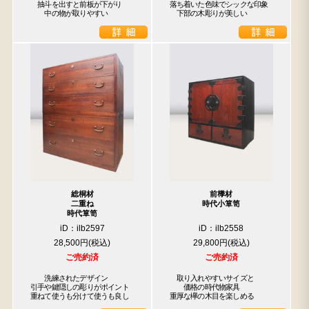
　抽斗を出すと前板が下がり

落ち着いた色味でシックな印象

　　中の物が取りやすい
　下部の木彫りが美しい
総桐材
前﨔材
二重ね
時代小箪笥
時代箪笥
iD：ilb2597
iD：ilb2558
28,500円
29,800円
ご売約済
ご売約済
　　洗練されたデザイン

　取り入れやすいサイズと

引手や鍵隠しの彫りがポイント

　　価格の時代物家具

重ねて使うも分けて使うも良し
重厚な欅の木目を楽しめる