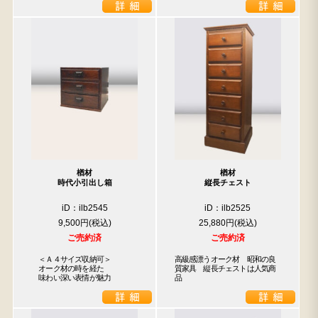
楢材
楢材
時代小引出し箱
縦長チェスト
iD：ilb2545
iD：ilb2525
9,500円
25,880円
ご売約済
ご売約済
　＜Ａ４サイズ収納可＞

高級感漂うオーク材　昭和の良
　オーク材の時を経た

質家具　縦長チェストは人気商
　味わい深い表情が魅力
品