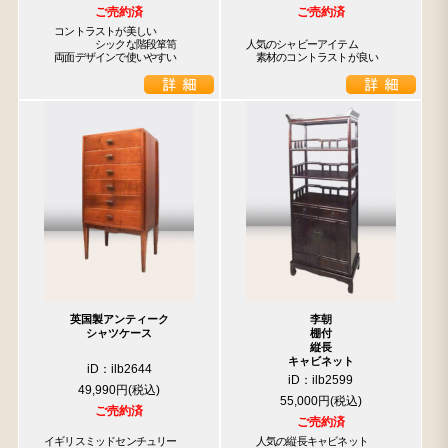
ご売約済
ご売約済
　コントラストが美しい

　　　　　シックな階段箪笥

人気のシャビーアイテム

　両面デザインで使いやすい
　素材のコントラストが良い
英国製アンティーク
李朝
シャツケース
棚付
縦長
キャビネット
iD：ilb2644
iD：ilb2599
49,990円
55,000円
ご売約済
ご売約済
イギリスミッドセンチュリー

　人気の縦長キャビネット
