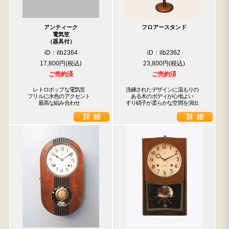
アンティーク
フロアースタンド
電気笠
（器具付）
iD：ilb2364
iD：ilb2362
17,800円
23,800円
ご売約済
ご売約済
　　レトロポップな電気笠

洗練されたデザインに温もりの

　フリルに水色のアクセント

　ある木のボディが心地よい

　　　最高な組み合わせ
すり硝子が柔らかな空間を演出
検索
人気の検索キーワード
2980
松本民芸
水屋箪笥
小長火鉢
踏台
2678
箪笥
李朝
1601
2990