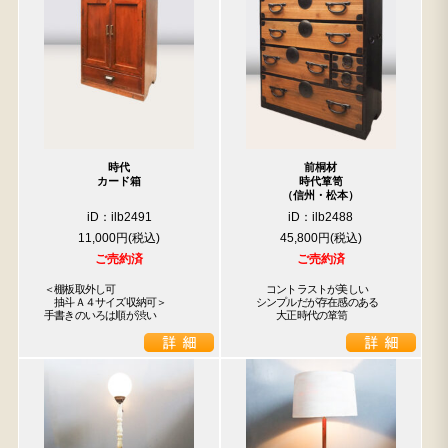
時代
前桐材
カード箱
時代箪笥
（信州・松本）
iD：ilb2491
iD：ilb2488
11,000円
45,800円
ご売約済
ご売約済
＜棚板取外し可

　　コントラストが美しい

　抽斗Ａ４サイズ収納可＞

　シンプルだが存在感のある

手書きのいろは順が渋い
　　　大正時代の箪笥