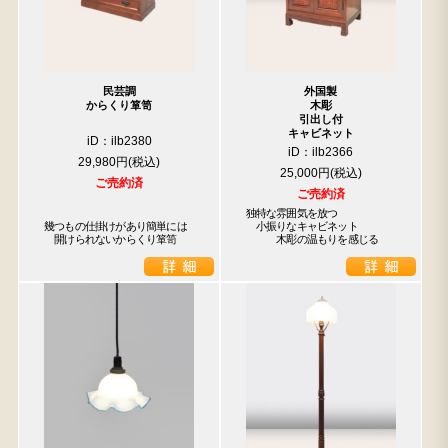
民芸調
外国製
からくり箪笥
木彫
引出し付
キャビネット
iD：ilb2380
iD：ilb2366
29,980円
25,000円
ご売約済
ご売約済
独特な雰囲気を放つ

幾つもの仕掛けがあり簡単には

　小振りなキャビネット

　開けられないからくり箪笥
　　　木彫の温もりを感じる