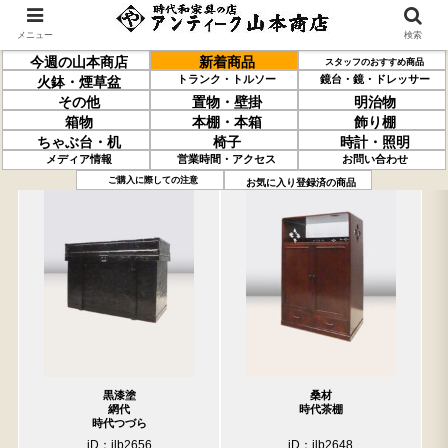
メニュー
検索
今週の山本商店
新着商品
スタッフのおすすめ商品
トランク・トルソー
鏡台・鏡・ドレッサー
火鉢・煙草盆
その他
置物・壁掛
明治物
箱物
本棚・本箱
飾り棚
ちゃぶ台・机
椅子
時計・照明
メディア情報
営業時間・アクセス
お問い合わせ
過去の取り扱い商品(6月12日分)
売約済の商品を非表示にする
ご購入に際しての注意
お気に入り登録済の商品
黒漆塗
桑材
網代
時代茶棚
時代つづら
iD：ilb2656
iD：ilb2648