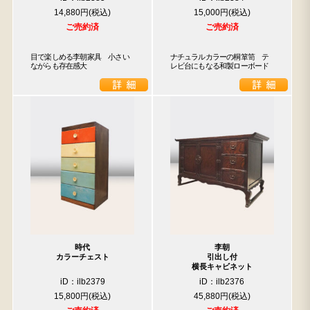
14,880円
15,000円
ご売約済
ご売約済
目で楽しめる李朝家具　小さい
ナチュラルカラーの桐箪笥　テ
ながらも存在感大
レビ台にもなる和製ローボード
時代
李朝
カラーチェスト
引出し付
横長キャビネット
iD：ilb2379
iD：ilb2376
15,800円
45,880円