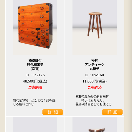
漆塗鍵付
松材
時代和箪笥
アンティーク
(京都)
丸椅子
iD：ilb2175
iD：ilb2160
48,500円
11,000円
ご売約済
ご売約済
　素朴で温かみのある松材

雅な京箪笥　どことなく品を感
　　　椅子はもちろん、

じる色味と作り
　花台や踏台としても使える