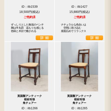
iD：ilb1539
iD：ilb1427
18,500円
15,880円
ご売約済
ご売約済
ずっしりとした無垢のベンチ

ナチュラルな色合いは

脚は半丸田　温もりを感じる

　空間に溶け込む

色味と木目で癒される
座面広めでリラックス
英国製アンティーク
英国製アンティーク
桜材布張
桜材布張
角チェアー
角チェアー
iD：ilb1266
iD：ilb1265