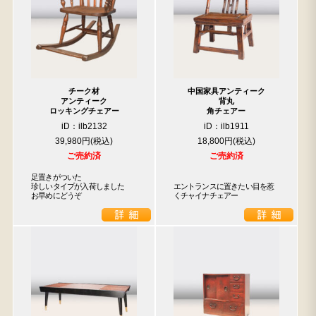
チーク材
中国家具アンティーク
アンティーク
背丸
ロッキングチェアー
角チェアー
iD：ilb2132
iD：ilb1911
39,980円
18,800円
ご売約済
ご売約済
足置きがついた

珍しいタイプが入荷しました

エントランスに置きたい目を惹
お早めにどうぞ
くチャイナチェアー