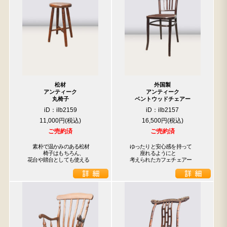
松材
外国製
アンティーク
アンティーク
丸椅子
ベントウッドチェアー
iD：ilb2159
iD：ilb2157
11,000円
16,500円
ご売約済
ご売約済
　　素朴で温かみのある松材

　ゆったりと安心感を持って

　　　　椅子はもちろん、

　　　座れるようにと

　花台や踏台としても使える
　考えられたカフェチェアー