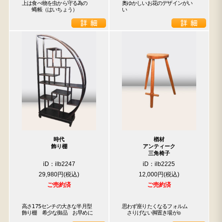
上は食べ物を虫から守る為の

奥ゆかしいお花のデザインがい
　　蝿帳（はいちょう）
い
時代
楢材
飾り棚
アンティーク
三角椅子
iD：ilb2247
iD：ilb2225
29,980円
12,000円
ご売約済
ご売約済
高さ175センチの大きな半月型
思わず座りたくなるフォルム

飾り棚　希少な御品　お早めに
　さりげない脚置き場が◎