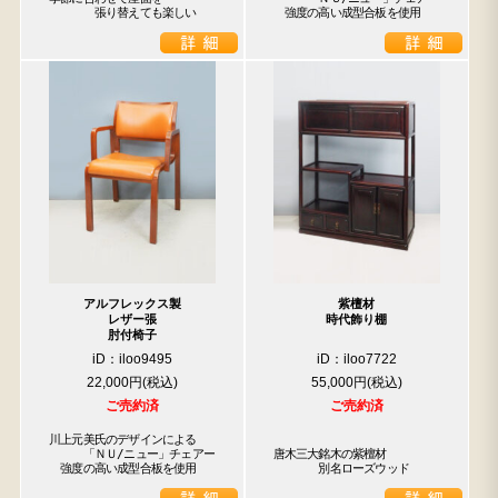
　　　　張り替えても楽しい
　強度の高い成型合板を使用
アルフレックス製
紫檀材
レザー張
時代飾り棚
肘付椅子
iD：iloo9495
iD：iloo7722
22,000円
55,000円
ご売約済
ご売約済
川上元美氏のデザインによる

　　　「ＮＵ/ニュー」チェアー

唐木三大銘木の紫檀材

　強度の高い成型合板を使用
　　　　別名ローズウッド