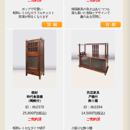
ご売約済
ご売約済
　　　ポップで可愛い

韓国家具の良さはありつつも

昭和レトロなカラフルチェスト

落ち着いた色味とデザインで

　　部屋が明るくなります
　　　趣のある空間に
楢材
民芸家具
時代食器棚
戸棚付
（蝿帳付）
飾り棚
iD：ilb2370
iD：ilb2264
25,800円
14,500円
ご売約済
ご売約済
昭和レトロなダイヤ硝子

小振りな飾り棚
