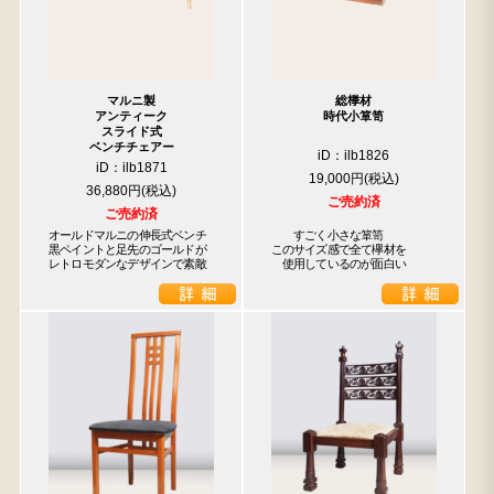
マルニ製
総﨔材
アンティーク
時代小箪笥
スライド式
ベンチチェアー
iD：ilb1826
iD：ilb1871
19,000円
36,880円
ご売約済
ご売約済
オールドマルニの伸長式ベンチ

　　すごく小さな箪笥

黒ペイントと足先のゴールドが

このサイズ感で全て欅材を

レトロモダンなデザインで素敵
　使用しているのが面白い