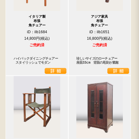
イタリア製
アジア家具
布張
布張
角チェアー
角チェアー
iD：ilb1684
iD：ilb1651
14,800円
16,800円
ご売約済
ご売約済
ハイバックダイニングチェアー

珍しいサイズのローチェアー　
 スタイリッシュでモダン
座面33cm　背面の彫刻が素敵