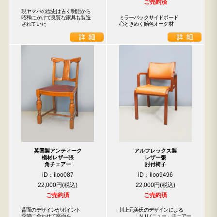
ご売約済
現ヤマハの歴史は古く明治から

昭和にかけて良質な家具も製造

ミラーバックサイドボード

されていた
心ときめく飴色オーク材
英国製アンティーク
アルフレックス製
楢材レザー張
レザー張
角チェアー
肘付椅子
iD：iloo087
iD：iloo9496
22,000円
22,000円
ご売約済
ご売約済
背面のデザインがポイント

川上元美氏のデザインによる

季節に合わせて座面を

　　　「ＮＵ/ニュー」チェアー
