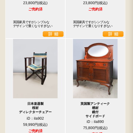
23,800円
23,800円
ご売約済
ご売約済
英国家具ですがシンプルな

英国家具ですがシンプルな

デザインで重くなりすぎない
デザインで重くなりすぎない
日本楽器製
英国製アンティーク
桜材
楢材
ディレクターチェアー
鏡付
サイドボード
iD：ila902
iD：ila890
59,990円
75,800円
ご売約済