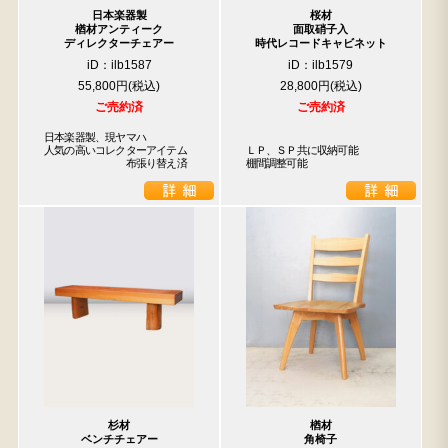
日本楽器製
桜材
楢材アンティーク
面取硝子入
ディレクターチェアー
時代レコードキャビネット
iD：ilb1587
iD：ilb1579
55,800円
28,800円
検索
ご売約済
ご売約済
日本楽器製、現ヤマハ

人気の高いコレクターアイテム

ＬＰ、ＳＰ共に収納可能

人気の検索キーワード
　　　　　　　　布張り替え済
棚間調整可能
水屋箪笥
2557
松本民芸
踏台
2678
2729
2990
箪笥
2905
B2770
杉材
楢材
ベンチチェアー
角椅子