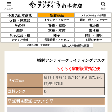
メニュー
検索
今週の山本商店
新着商品
スタッフのおすすめ商品
トランク・トルソー
鏡台・鏡・ドレッサー
火鉢・煙草盆
その他
置物・壁掛
明治物
箱物
本棚・本箱
飾り棚
ちゃぶ台・机
椅子
時計・照明
メディア情報
営業時間・アクセス
お問い合わせ
楢材
アンティーク
ライティングデスク
ご購入に際しての注意
お気に入り登録済の商品
楢材アンティークライティングデスク
らくらく家財設置指定便
幅87.5 奥行42 高さ104 机面高71 (机
サイズ
(cm)
時)奥行75.5
送料ランク
D
▽ 送料＆配送について ▽