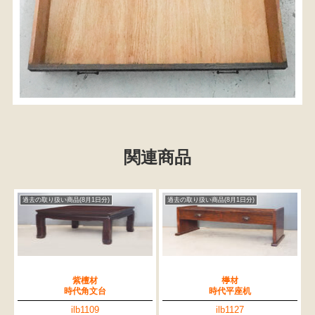
関連商品
過去の取り扱い商品(8月1日分)
過去の取り扱い商品(8月1日分)
紫檀材
﨔材
時代角文台
時代平座机
ilb1109
ilb1127