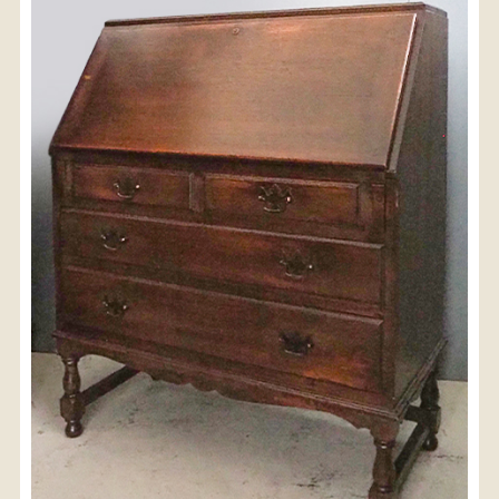
〈送料について〉
・商品代金に送料は含まれておりません。
・送料は、商品のサイズ・発送先地域によって異なり
ます。
・ご購入手続きを進める途中で「宅急便」を選択いた
だくと、自動的に送料が加算されます。
・配送についての詳細は、
こちら
→
【送料を確認する】
お届け先、送料ランクを選択する事で送料が表
示されます。
お届け先
送料ランク