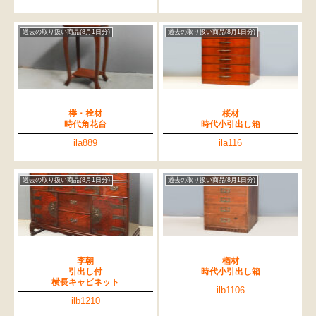
過去の取り扱い商品(8月1日分)
過去の取り扱い商品(8月1日分)
﨔・栓材
桜材
時代角花台
時代小引出し箱
ila889
ila116
過去の取り扱い商品(8月1日分)
過去の取り扱い商品(8月1日分)
検索
李朝
楢材
引出し付
時代小引出し箱
人気の検索キーワード
横長キャビネット
2557
2729
水屋箪笥
2471
2678
b2770
ilb1106
ilb1210
2990
2905
箪笥
2873