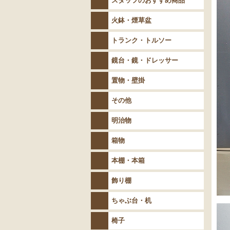
スタッフのおすすめ商品
火鉢・煙草盆
トランク・トルソー
鏡台・鏡・ドレッサー
置物・壁掛
その他
明治物
箱物
本棚・本箱
飾り棚
ちゃぶ台・机
椅子