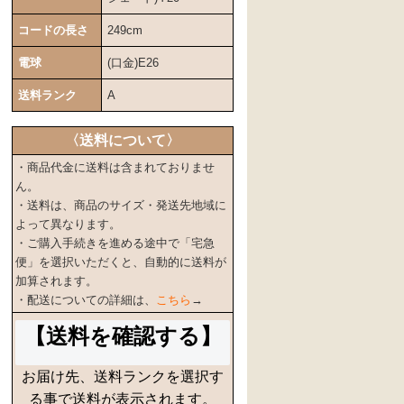
コードの長さ
249cm
電球
(口金)E26
送料ランク
A