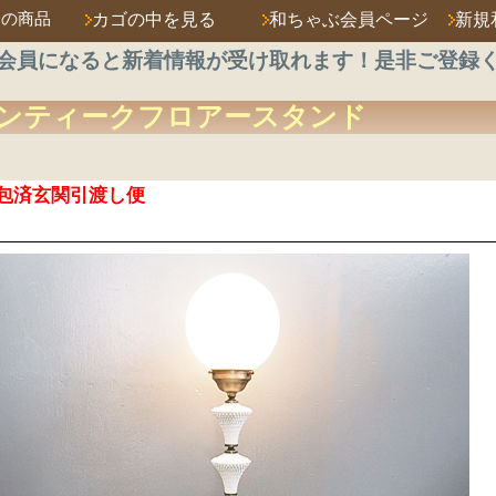
済の商品
カゴの中を見る
和ちゃぶ会員ページ
新規
会員になると新着情報が受け取れます！是非ご登録
ンティーク
フロアースタンド
包済玄関引渡し便