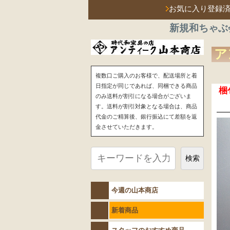
お気に入り登録
新規和ちゃぶ
ア
複数口ご購入のお客様で、配送場所と着
日指定が同じであれば、同梱できる商品
梱
のみ送料が割引になる場合がございま
す。送料が割引対象となる場合は、商品
代金のご精算後、銀行振込にて差額を返
金させていただきます。
検索
今週の山本商店
新着商品