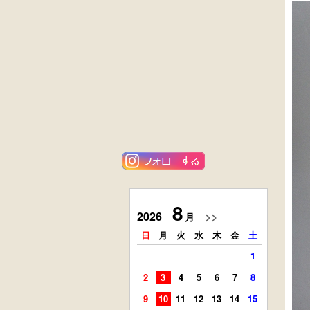
黒漆塗
花梨材
時代箪笥
貝象ガン入
（京都）
小引出し箱
外国製
ニレ材
アンティーク
李朝
コンソールチェ
キャビネット
スト
8
2026
>>
2026
月
日
月
火
水
木
金
土
日
月
1
2
3
4
5
6
7
8
6
7
9
10
11
12
13
14
15
13
14