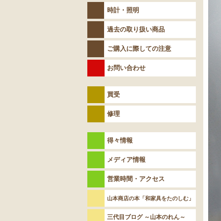
時計・照明
過去の取り扱い商品
ご購入に際しての注意
お問い合わせ
買受
修理
得々情報
メディア情報
営業時間・アクセス
山本商店の本「和家具をたのしむ」
三代目ブログ ～山本のれん～