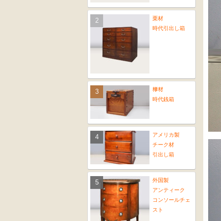
栗材
時代引出し箱
﨔材
時代銭箱
アメリカ製
チーク材
引出し箱
外国製
アンティーク
コンソールチェ
スト