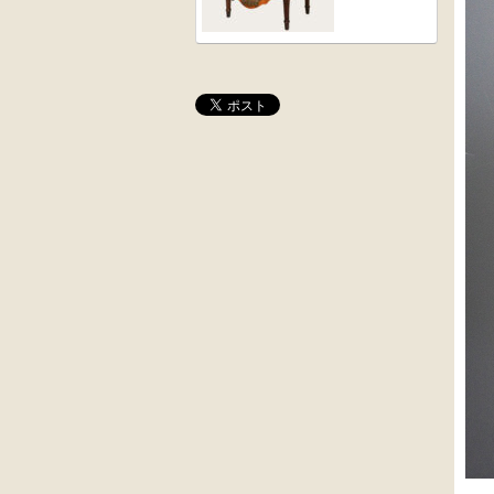
桜材
木彫
時代置床
角茶テーブル
外国製
前﨔・杉材
収納箱
時代
水屋箪笥
大4段
英国製アンティ
クサビ止メ
ーク
時代本棚
楢材
キャビネット