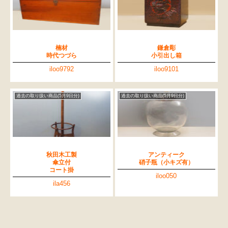
楠材
鎌倉彫
時代つづら
小引出し箱
iloo9792
iloo9101
過去の取り扱い商品(5月9日分)
過去の取り扱い商品(5月9日分)
秋田木工製
アンティーク
傘立付
硝子瓶（小キズ有）
コート掛
iloo050
ila456