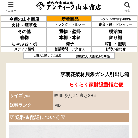
メニュー
検索
今週の山本商店
新着商品
スタッフのおすすめ商品
トランク・トルソー
鏡台・鏡・ドレッサー
火鉢・煙草盆
その他
置物・壁掛
明治物
箱物
本棚・本箱
飾り棚
ちゃぶ台・机
椅子
時計・照明
メディア情報
営業時間・アクセス
お問い合わせ
李朝
花梨材
貝象ガン入
引出し箱
ご購入に際しての注意
お気に入り登録済の商品
李朝花梨材貝象ガン入引出し箱
らくらく家財設置指定便
サイズ
幅38 奥行31 高さ29.5
(cm)
送料ランク
MB
▽ 送料＆配送について ▽