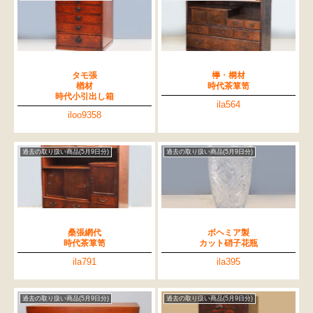
タモ張
﨔・桐材
楢材
時代茶箪笥
時代小引出し箱
ila564
iloo9358
過去の取り扱い商品(5月9日分)
過去の取り扱い商品(5月9日分)
桑張網代
ボヘミア製
時代茶箪笥
カット硝子花瓶
ila791
ila395
過去の取り扱い商品(5月9日分)
過去の取り扱い商品(5月9日分)