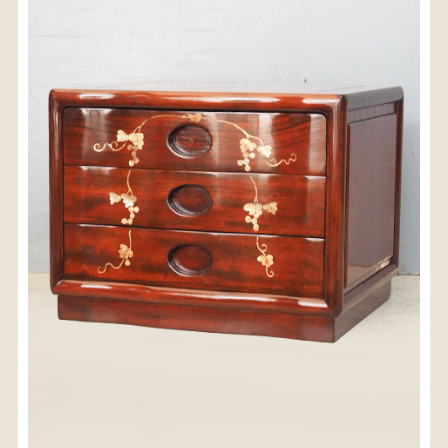
〈送料について〉
・商品代金に送料は含まれておりません。
・送料は、商品のサイズ・発送先地域によって異なり
ます。
・ご購入手続きを進める途中で「宅急便」を選択いた
だくと、自動的に送料が加算されます。
・配送についての詳細は、
こちら
→
【送料を確認する】
お届け先、送料ランクを選択する事で送料が表
示されます。
お届け先
送料ランク
配送料金(税込)