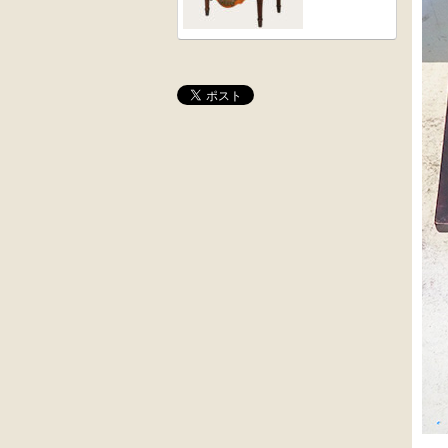
桜材
木彫
時代置床
角茶テーブル
外国製
前﨔・杉材
収納箱
時代
水屋箪笥
大4段
英国製アンティ
クサビ止メ
ーク
時代本棚
楢材
キャビネット