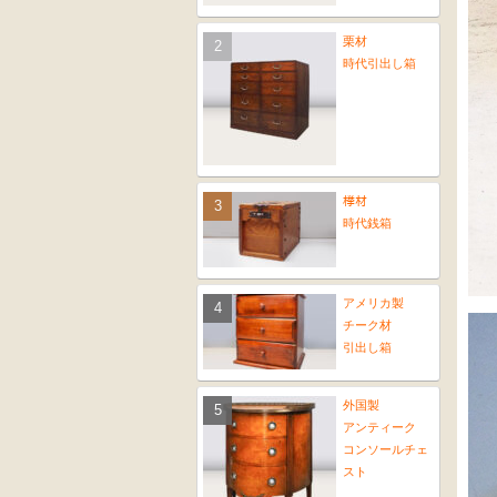
栗材
時代引出し箱
﨔材
時代銭箱
アメリカ製
チーク材
引出し箱
外国製
アンティーク
コンソールチェ
スト