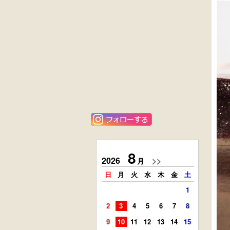
黒漆塗
花梨材
時代箪笥
貝象ガン入
（京都）
小引出し箱
外国製
ニレ材
アンティーク
李朝
コンソールチェ
キャビネット
スト
8
2026
>>
2026
月
日
月
火
水
木
金
土
日
月
1
2
3
4
5
6
7
8
6
7
9
10
11
12
13
14
15
13
14