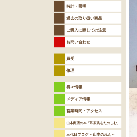
時計・照明
過去の取り扱い商品
ご購入に際しての注意
お問い合わせ
買受
修理
得々情報
メディア情報
営業時間・アクセス
山本商店の本「和家具をたのしむ」
三代目ブログ ～山本のれん～