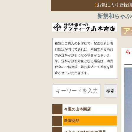
お気に入り登録
新規和ちゃぶ
ア
複数口ご購入のお客様で、配送場所と着
日指定が同じであれば、同梱できる商品
ら
のみ送料が割引になる場合がございま
す。送料が割引対象となる場合は、商品
代金のご精算後、銀行振込にて差額を返
金させていただきます。
検索
今週の山本商店
新着商品