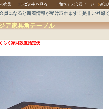
済の商品
カゴの中を見る
和ちゃぶ会員ページ
新規
会員になると新着情報が受け取れます！是非ご登録
ジア家具
角テーブル
くらく家財設置指定便