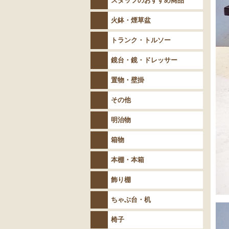
スタッフのおすすめ商品
火鉢・煙草盆
トランク・トルソー
鏡台・鏡・ドレッサー
置物・壁掛
その他
明治物
箱物
本棚・本箱
飾り棚
ちゃぶ台・机
椅子