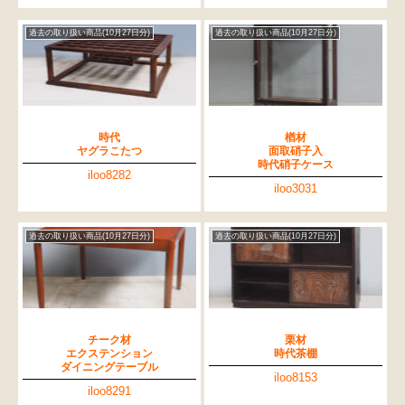
過去の取り扱い商品(10月27日分)
過去の取り扱い商品(10月27日分)
時代
楢材
ヤグラこたつ
面取硝子入
時代硝子ケース
iloo8282
iloo3031
過去の取り扱い商品(10月27日分)
過去の取り扱い商品(10月27日分)
検索
チーク材
栗材
人気の検索キーワード
エクステンション
時代茶棚
ダイニングテーブル
2557
2471
2729
2678
2905
2925
2990
iloo8153
iloo8291
b2770
箪笥
2873