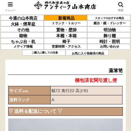
メニュー
検索
今週の山本商店
新着商品
スタッフのおすすめ商品
トランク・トルソー
鏡台・鏡・ドレッサー
火鉢・煙草盆
その他
置物・壁掛
明治物
箱物
本棚・本箱
飾り棚
ちゃぶ台・机
椅子
時計・照明
メディア情報
営業時間・アクセス
お問い合わせ
薬箪笥
ご購入に際しての注意
お気に入り登録済の商品
薬箪笥
梱包済玄関引渡し便
サイズ
幅72 奥行22 高さ81
(cm)
送料ランク
A
▽ 送料＆配送について ▽