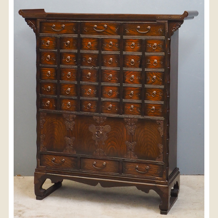
〈送料について〉
・商品代金に送料は含まれておりません。
・送料は、商品のサイズ・発送先地域によって異なり
ます。
・ご購入手続きを進める途中で「宅急便」を選択いた
だくと、自動的に送料が加算されます。
・配送についての詳細は、
こちら
→
【送料を確認する】
お届け先、送料ランクを選択する事で送料が表
示されます。
お届け先
送料ランク
配送料金(税込)