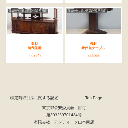
過去の取り扱い商品(10月27日分)
過去の取り扱い商品(10月27日分)
栗材
桜材
時代茶棚
時代丸テーブル
iloo7842
iloo8256
特定商取引法に関する記述
Top Page
東京都公安委員会 許可
第303269701434号
有限会社 アンティーク山本商店