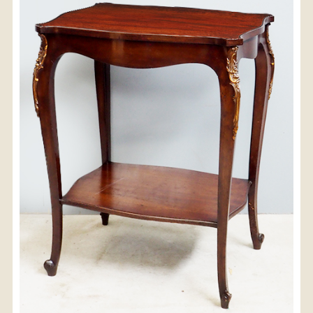
〈送料について〉
・商品代金に送料は含まれておりません。
・送料は、商品のサイズ・発送先地域によって異なり
ます。
・ご購入手続きを進める途中で「宅急便」を選択いた
だくと、自動的に送料が加算されます。
・配送についての詳細は、
こちら
→
【送料を確認する】
お届け先、送料ランクを選択する事で送料が表
示されます。
お届け先
送料ランク
配送料金(税込)