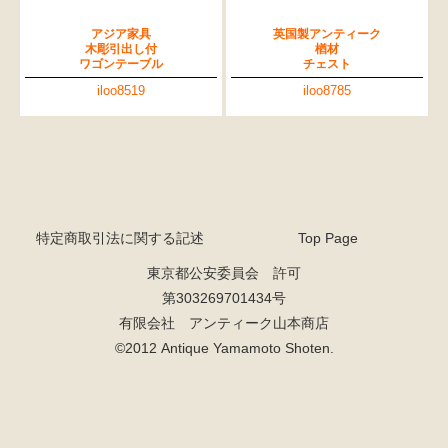
アジア家具
英国製アンティーク
木彫引出し付
楢材
ワゴンテーブル
チェスト
iloo8519
iloo8785
特定商取引法に関する記述
Top Page
東京都公安委員会 許可
第303269701434号
有限会社 アンティーク山本商店
検索
©2012 Antique Yamamoto Shoten.
人気の検索キーワード
2980
水屋箪笥
小長火鉢
松本民芸
踏台
李朝
1601
b2770
2760