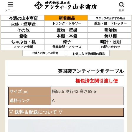
メニュー
検索
今週の山本商店
新着商品
スタッフのおすすめ商品
トランク・トルソー
鏡台・鏡・ドレッサー
火鉢・煙草盆
その他
置物・壁掛
明治物
箱物
本棚・本箱
飾り棚
ちゃぶ台・机
椅子
時計・照明
メディア情報
営業時間・アクセス
お問い合わせ
英国製アンティーク
角テーブル
ご購入に際しての注意
お気に入り登録済の商品
英国製アンティーク角テーブル
梱包済玄関引渡し便
サイズ
幅55.5 奥行42 高さ69.5
(cm)
送料ランク
A
▽ 送料＆配送について ▽