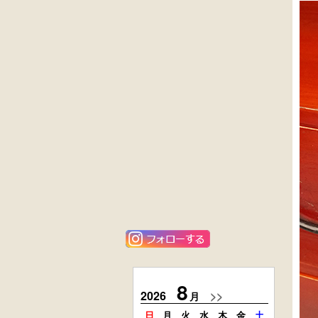
黒漆塗
英国製アンティ
時代箪笥
ーク
（京都）
楢材
キャビネット
大4段
花梨材
クサビ止メ
貝象ガン入
時代本棚
小引出し箱
外国製
楢材
アンティーク
時代本箱
コンソールチェ
スト
8
2026
>>
2026
月
日
月
火
水
木
金
土
日
月