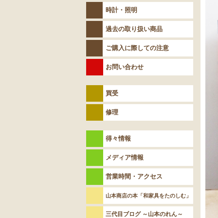
時計・照明
過去の取り扱い商品
ご購入に際しての注意
お問い合わせ
買受
修理
得々情報
メディア情報
営業時間・アクセス
山本商店の本「和家具をたのしむ」
三代目ブログ ～山本のれん～