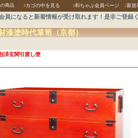
済の商品
カゴの中を見る
和ちゃぶ会員ページ
新規
会員になると新着情報が受け取れます！是非ご登録
材
漆塗時代箪笥
（京都）
包済玄関引渡し便