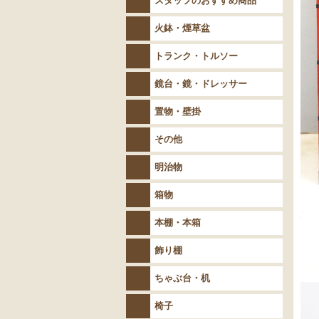
スタッフのおすすめ商品
火鉢・煙草盆
トランク・トルソー
鏡台・鏡・ドレッサー
置物・壁掛
その他
明治物
箱物
本棚・本箱
飾り棚
ちゃぶ台・机
椅子