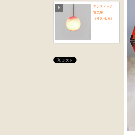
アンティーク
電気笠
（器具付/赤）
桜材
木彫
時代置床
角茶テーブル
外国製
前﨔・杉材
収納箱
時代
水屋箪笥