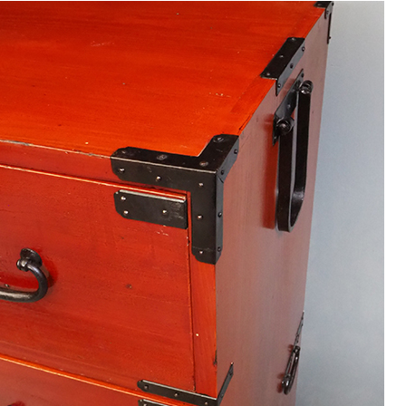
9
<<
月
火
水
木
金
土