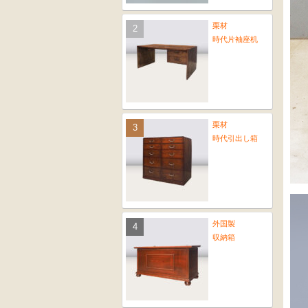
栗材
時代片袖座机
栗材
時代引出し箱
外国製
収納箱