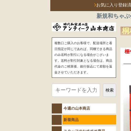
お気に入り登録
新規和ちゃぶ
桐
複数口ご購入のお客様で、配送場所と着
日指定が同じであれば、同梱できる商品
梱
のみ送料が割引になる場合がございま
す。送料が割引対象となる場合は、商品
代金のご精算後、銀行振込にて差額を返
金させていただきます。
検索
今週の山本商店
新着商品