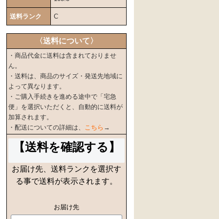
送料ランク
C