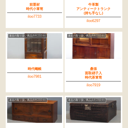
前栗材
牛革製
時代小箪笥
アンティークトランク
(持ち手なし)
iloo7733
iloo6297
過去の取り扱い商品(9月22日分)
過去の取り扱い商品(9月22日分)
時代蠅帳
桑張
面取硝子入
iloo7981
時代茶箪笥
iloo7919
過去の取り扱い商品(9月22日分)
過去の取り扱い商品(9月22日分)