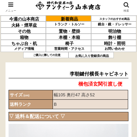
メニュー
検索
今週の山本商店
新着商品
スタッフのおすすめ商品
トランク・トルソー
鏡台・鏡・ドレッサー
火鉢・煙草盆
その他
置物・壁掛
明治物
箱物
本棚・本箱
飾り棚
ちゃぶ台・机
椅子
時計・照明
メディア情報
営業時間・アクセス
お問い合わせ
李朝
鍵付
横長キャビネット
ご購入に際しての注意
お気に入り登録済の商品
李朝鍵付横長キャビネット
梱包済玄関引渡し便
サイズ
幅105 奥行47 高さ52
(cm)
送料ランク
B
▽ 送料＆配送について ▽