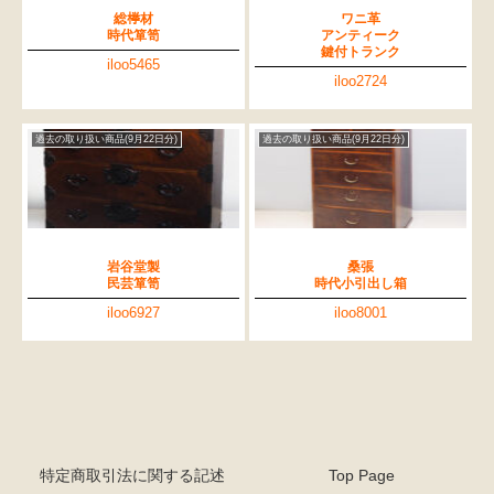
総﨔材
ワニ革
時代箪笥
アンティーク
鍵付トランク
iloo5465
iloo2724
過去の取り扱い商品(9月22日分)
過去の取り扱い商品(9月22日分)
岩谷堂製
桑張
民芸箪笥
時代小引出し箱
iloo6927
iloo8001
特定商取引法に関する記述
Top Page