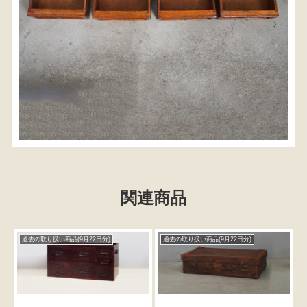
関連商品
検索
過去の取り扱い商品(9月22日分)
過去の取り扱い商品(9月22日分)
人気の検索キーワード
2557
2471
2678
2729
b2770
水屋箪笥
2925
2990
箪笥
2873