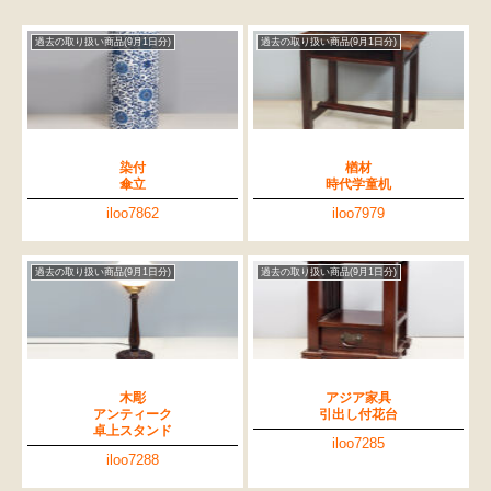
過去の取り扱い商品(9月1日分)
過去の取り扱い商品(9月1日分)
染付
楢材
傘立
時代学童机
iloo7862
iloo7979
過去の取り扱い商品(9月1日分)
過去の取り扱い商品(9月1日分)
木彫
アジア家具
アンティーク
引出し付花台
卓上スタンド
iloo7285
iloo7288