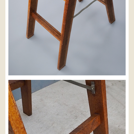
検索
人気の検索キーワード
松本民芸
2557
水屋箪笥
2729
B2770
踏台
2678
2990
箪笥
2905