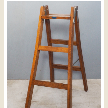
〈送料について〉
・商品代金に送料は含まれておりません。
・送料は、商品のサイズ・発送先地域によって異なり
ます。
・ご購入手続きを進める途中で「宅急便」を選択いた
だくと、自動的に送料が加算されます。
・配送についての詳細は、
こちら
→
【送料を確認する】
お届け先、送料ランクを選択する事で送料が表
示されます。
お届け先
送料ランク