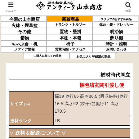
メニュー
検索
今週の山本商店
新着商品
スタッフのおすすめ商品
トランク・トルソー
鏡台・鏡・ドレッサー
火鉢・煙草盆
その他
置物・壁掛
明治物
箱物
本棚・本箱
飾り棚
ちゃぶ台・机
椅子
時計・照明
メディア情報
営業時間・アクセス
お問い合わせ
楢材
時代脚立
ご購入に際しての注意
お気に入り登録済の商品
楢材時代脚立
梱包済玄関引渡し便
幅39 奥行65 高さ86.5 (脚収納時)奥行
サイズ
16.5 高さ92 (梯子時)奥行11 高さ
(cm)
179.5
送料ランク
LB
▽ 送料＆配送について ▽