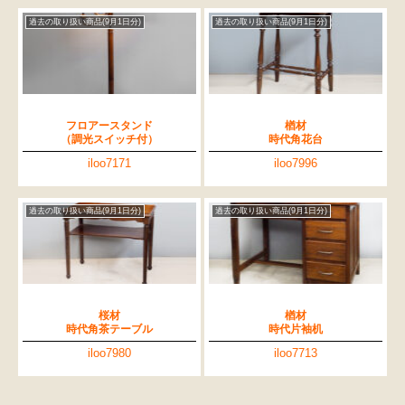
過去の取り扱い商品(9月1日分)
過去の取り扱い商品(9月1日分)
フロアースタンド
楢材
（調光スイッチ付）
時代角花台
iloo7171
iloo7996
過去の取り扱い商品(9月1日分)
過去の取り扱い商品(9月1日分)
桜材
楢材
時代角茶テーブル
時代片袖机
iloo7980
iloo7713