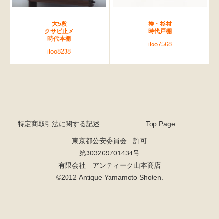
大5段
﨔・杉材
クサビ止メ
時代戸棚
時代本棚
iloo7568
iloo8238
特定商取引法に関する記述
Top Page
東京都公安委員会 許可
第303269701434号
有限会社 アンティーク山本商店
検索
©2012 Antique Yamamoto Shoten.
人気の検索キーワード
2557
2729
水屋箪笥
2471
2678
b2770
2990
2905
箪笥
2873