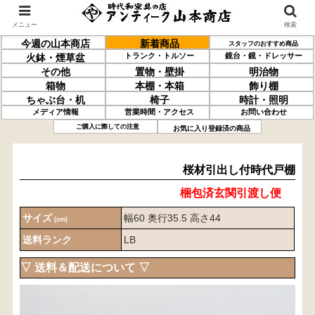
メニュー
検索
今週の山本商店
新着商品
スタッフのおすすめ商品
トランク・トルソー
鏡台・鏡・ドレッサー
火鉢・煙草盆
その他
置物・壁掛
明治物
箱物
本棚・本箱
飾り棚
ちゃぶ台・机
椅子
時計・照明
メディア情報
営業時間・アクセス
お問い合わせ
桜材
引出し付
時代戸棚
ご購入に際しての注意
お気に入り登録済の商品
桜材引出し付時代戸棚
梱包済玄関引渡し便
サイズ
幅60 奥行35.5 高さ44
(cm)
送料ランク
LB
▽ 送料＆配送について ▽