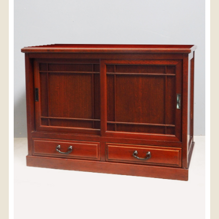
〈送料について〉
・商品代金に送料は含まれておりません。
・送料は、商品のサイズ・発送先地域によって異なり
ます。
・ご購入手続きを進める途中で「宅急便」を選択いた
だくと、自動的に送料が加算されます。
・配送についての詳細は、
こちら
→
【送料を確認する】
お届け先、送料ランクを選択する事で送料が表
示されます。
お届け先
送料ランク
配送料金(税込)