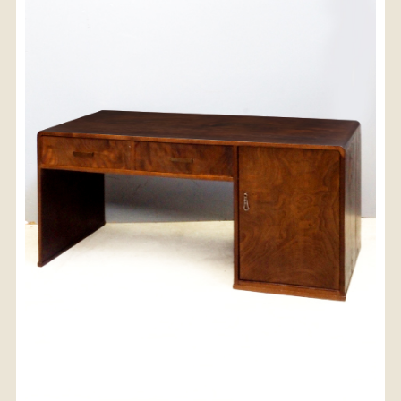
〈送料について〉
・商品代金に送料は含まれておりません。
・送料は、商品のサイズ・発送先地域によって異なり
ます。
・ご購入手続きを進める途中で「宅急便」を選択いた
だくと、自動的に送料が加算されます。
・配送についての詳細は、
こちら
→
【送料を確認する】
お届け先、送料ランクを選択する事で送料が表
示されます。
お届け先
送料ランク
配送料金(税込)