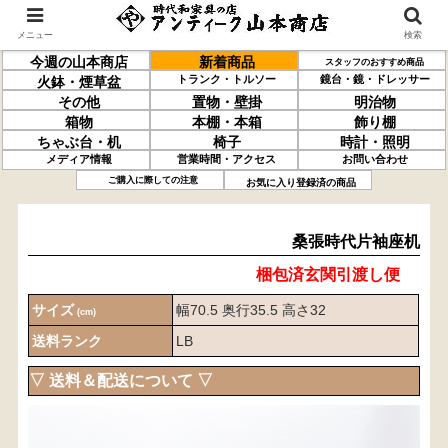
メニュー
検索
今週の山本商店
新着商品
スタッフのおすすめ商品
トランク・トルソー
鏡台・鏡・ドレッサー
火鉢・煙草盆
その他
置物・壁掛
明治物
箱物
本棚・本箱
飾り棚
ちゃぶ台・机
椅子
時計・照明
メディア情報
営業時間・アクセス
お問い合わせ
桑張
時代片袖座机
ご購入に際しての注意
お気に入り登録済の商品
桑張時代片袖座机
梱包済玄関引渡し便
サイズ
幅70.5 奥行35.5 高さ32
(cm)
送料ランク
LB
▽ 送料＆配送について ▽