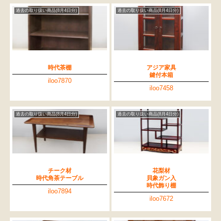
過去の取り扱い商品(8月4日分)
過去の取り扱い商品(8月4日分)
時代茶棚
アジア家具
鍵付本箱
iloo7870
iloo7458
過去の取り扱い商品(8月4日分)
過去の取り扱い商品(8月4日分)
検索
チーク材
花梨材
時代角茶テーブル
貝象ガン入
時代飾り棚
iloo7894
人気の検索キーワード
iloo7672
2557
2729
2471
2678
b2770
2990
水屋箪笥
2905
2873
箪笥