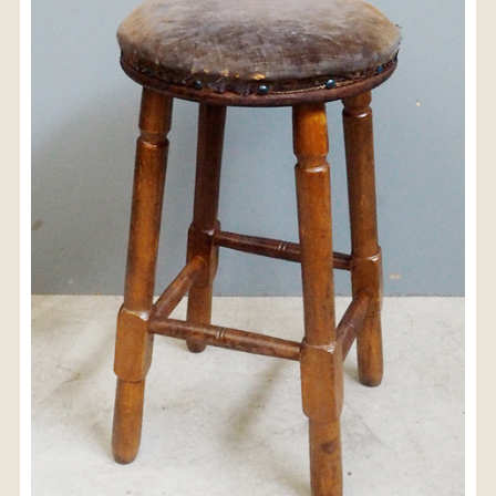
〈送料について〉
・商品代金に送料は含まれておりません。
・送料は、商品のサイズ・発送先地域によって異なり
ます。
・ご購入手続きを進める途中で「宅急便」を選択いた
だくと、自動的に送料が加算されます。
・配送についての詳細は、
こちら
→
【送料を確認する】
お届け先、送料ランクを選択する事で送料が表
示されます。
お届け先
送料ランク
配送料金(税込)