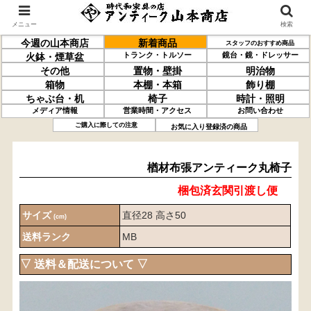
メニュー
検索
今週の山本商店
新着商品
スタッフのおすすめ商品
トランク・トルソー
鏡台・鏡・ドレッサー
火鉢・煙草盆
その他
置物・壁掛
明治物
箱物
本棚・本箱
飾り棚
ちゃぶ台・机
椅子
時計・照明
メディア情報
営業時間・アクセス
お問い合わせ
楢材
布張アンティーク丸椅子
ご購入に際しての注意
お気に入り登録済の商品
楢材布張アンティーク丸椅子
梱包済玄関引渡し便
サイズ
直径28 高さ50
(cm)
送料ランク
MB
▽ 送料＆配送について ▽