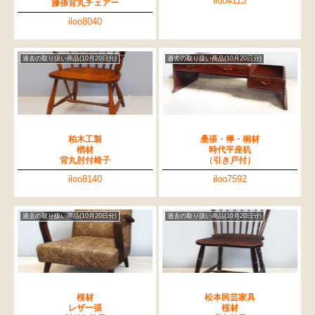
iloo4113
籐張背丸チェアー
iloo8040
過去の取り扱い商品(10月20日分)
過去の取り扱い商品(10月20日分)
柏木工製
桑張・﨔・桐材
楢材
時代平座机
背丸肘付椅子
（引き戸付）
iloo8140
iloo7592
過去の取り扱い商品(10月20日分)
過去の取り扱い商品(10月20日分)
桜材
松本民芸家具
レザー張
桜材