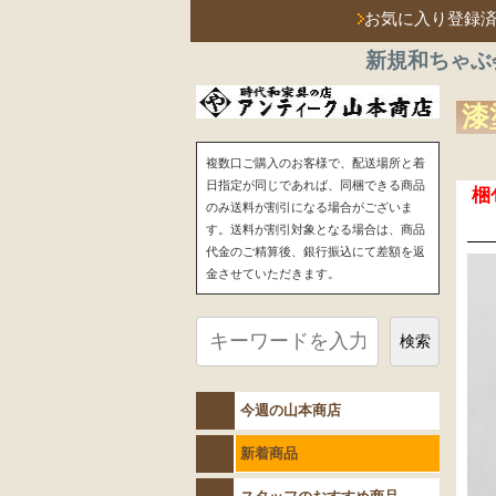
お気に入り登録
新規和ちゃぶ
漆
複数口ご購入のお客様で、配送場所と着
日指定が同じであれば、同梱できる商品
梱
のみ送料が割引になる場合がございま
す。送料が割引対象となる場合は、商品
代金のご精算後、銀行振込にて差額を返
金させていただきます。
検索
今週の山本商店
新着商品