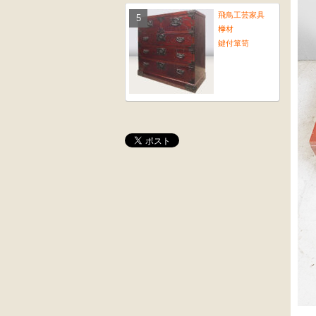
飛鳥工芸家具
﨔材
鍵付箪笥
大4段
木彫
クサビ止メ
角茶テーブル
時代本棚
外国製
前﨔・杉材
収納箱
時代
水屋箪笥