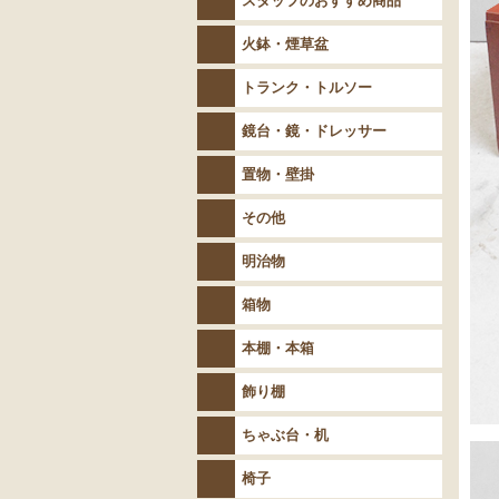
スタッフのおすすめ商品
火鉢・煙草盆
トランク・トルソー
鏡台・鏡・ドレッサー
置物・壁掛
その他
明治物
箱物
本棚・本箱
飾り棚
ちゃぶ台・机
椅子