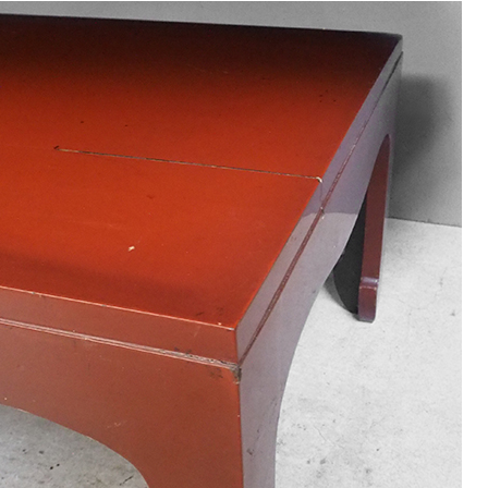
9
<<
月
火
水
木
金
土