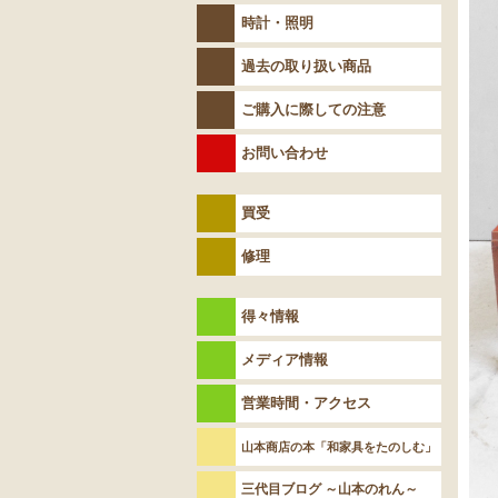
時計・照明
過去の取り扱い商品
ご購入に際しての注意
お問い合わせ
買受
修理
得々情報
メディア情報
営業時間・アクセス
山本商店の本「和家具をたのしむ」
三代目ブログ ～山本のれん～