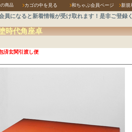
済の商品
カゴの中を見る
和ちゃぶ会員ページ
新規
会員になると新着情報が受け取れます！是非ご登録
塗
時代角座卓
包済玄関引渡し便