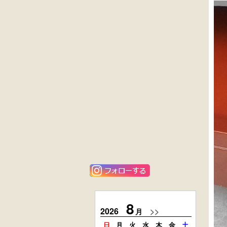
桜材
英国製アンティ
時代置床
ーク
楢材
キャビネット
唐金
ニレ材
アンティーク
李朝
フロアースタン
キャビネット
ド
黒漆塗
栗材
時代箪笥
時代引出し箱
（京都）
8
2026
>>
2026
月
日
月
火
水
木
金
土
日
月