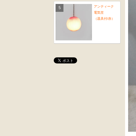
アンティーク
電気笠
（器具付/赤）
桜材
木彫
時代置床
角茶テーブル
外国製
前﨔・杉材
収納箱
時代
水屋箪笥