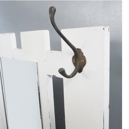
9
<<
月
火
水
木
金
土