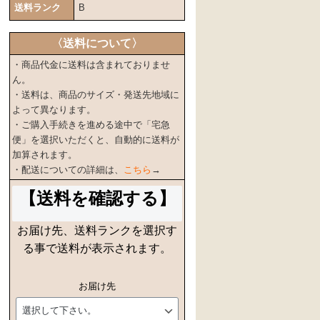
送料ランク
B