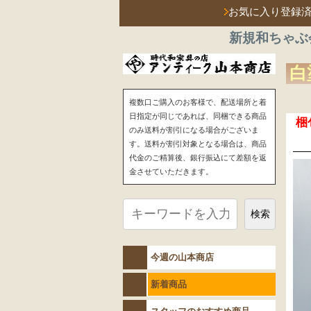
お気に入り登録
新規和ちゃぶ
白
複数口ご購入のお客様で、配送場所と着
日指定が同じであれば、同梱できる商品
梱
のみ送料が割引になる場合がございま
す。送料が割引対象となる場合は、商品
代金のご精算後、銀行振込にて差額を返
金させていただきます。
検索
今週の山本商店
新着商品