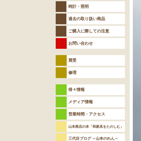
時計・照明
過去の取り扱い商品
ご購入に際しての注意
お問い合わせ
買受
修理
得々情報
メディア情報
営業時間・アクセス
山本商店の本「和家具をたのしむ」
三代目ブログ ～山本のれん～