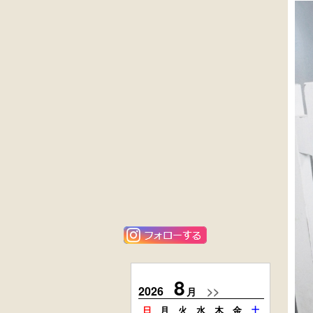
黒漆塗
英国製アンティ
時代箪笥
ーク
（京都）
楢材
キャビネット
大4段
花梨材
クサビ止メ
貝象ガン入
時代本棚
小引出し箱
外国製
楢材
アンティーク
時代本箱
コンソールチェ
スト
8
2026
>>
2026
月
日
月
火
水
木
金
土
日
月