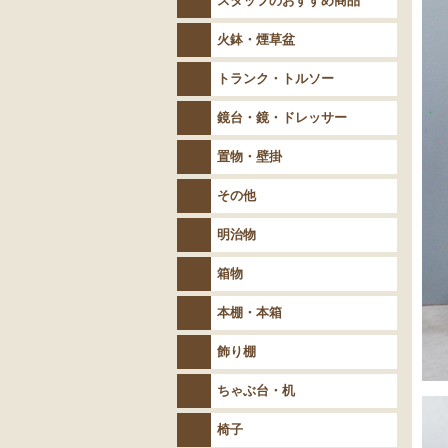
スタッフのおすすめ商品
火鉢・煙草盆
トランク・トルソー
鏡台・鏡・ドレッサー
置物・壁掛
その他
明治物
箱物
本棚・本箱
飾り棚
ちゃぶ台・机
椅子