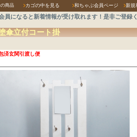
済の商品
カゴの中を見る
和ちゃぶ会員ページ
新規
会員になると新着情報が受け取れます！是非ご登録
塗
傘立付
コート掛
包済玄関引渡し便