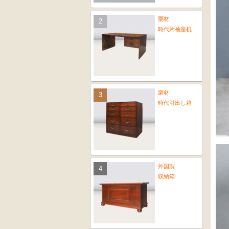
栗材
時代片袖座机
栗材
時代引出し箱
外国製
収納箱