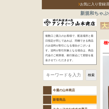
お気に入り登録
新規和ちゃぶ
大
複数口ご購入のお客様で、配送場所と着
日指定が同じであれば、同梱できる商品
梱
のみ送料が割引になる場合がございま
す。送料が割引対象となる場合は、商品
代金のご精算後、銀行振込にて差額を返
金させていただきます。
検索
今週の山本商店
新着商品