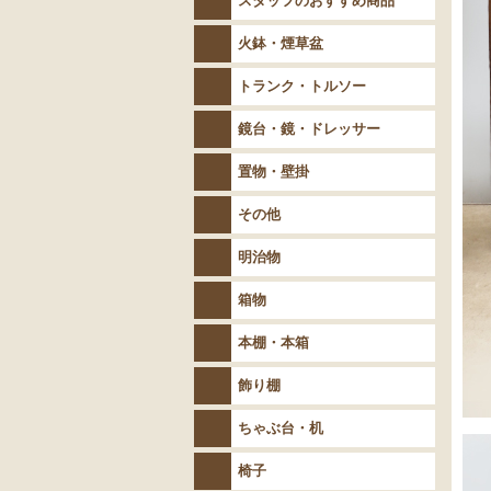
スタッフのおすすめ商品
火鉢・煙草盆
トランク・トルソー
鏡台・鏡・ドレッサー
置物・壁掛
その他
明治物
箱物
本棚・本箱
飾り棚
ちゃぶ台・机
椅子