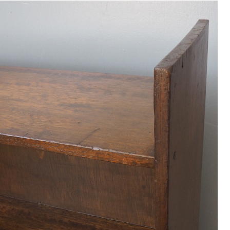
9
<<
月
火
水
木
金
土