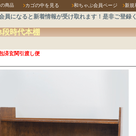
済の商品
カゴの中を見る
和ちゃぶ会員ページ
新規
会員になると新着情報が受け取れます！是非ご登録
3段
時代本棚
包済玄関引渡し便