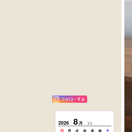
外国製
英国製アンティ
収納箱
ーク
楢材
キャビネット
黒漆塗
ニレ材
時代箪笥
李朝
（京都）
キャビネット
唐金
栗材
アンティーク
時代引出し箱
フロアースタン
ド
8
2026
>>
2026
月
日
月
火
水
木
金
土
日
月