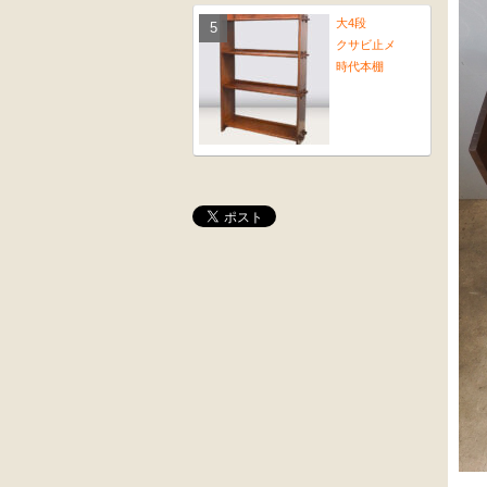
大4段
クサビ止メ
時代本棚
大4段
木彫
クサビ止メ
角茶テーブル
時代本棚
桜材
前﨔・杉材
時代置床
時代
水屋箪笥