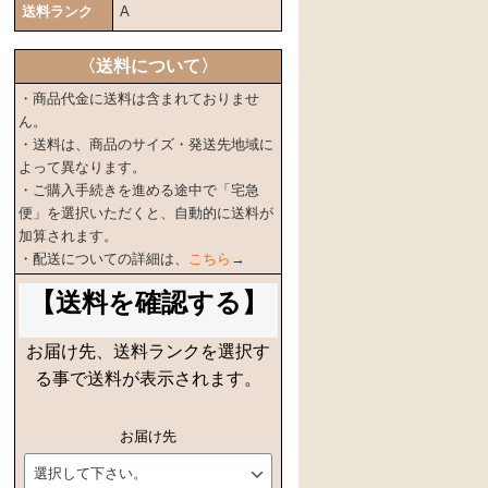
送料ランク
A