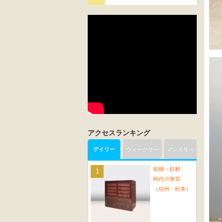
アクセスランキング
デイリー
ウィークリー
マンスリー
前桐・杉材
時代小箪笥
（信州・松本）