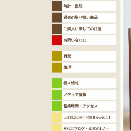
時計・照明
過去の取り扱い商品
ご購入に際しての注意
お問い合わせ
買受
修理
得々情報
メディア情報
営業時間・アクセス
山本商店の本「和家具をたのしむ」
三代目ブログ ～山本のれん～