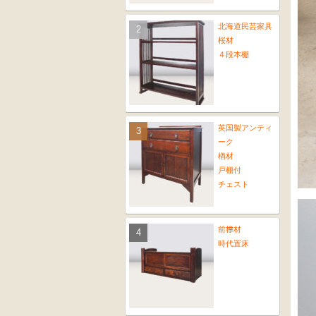
北海道民芸家具
桜材
４段本棚
英国製アンティ
ーク
楢材
戸棚付
チェスト
前﨔材
時代置床