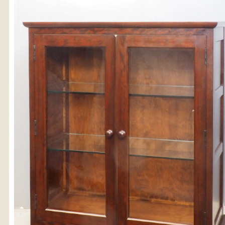
〈送料について〉
・商品代金に送料は含まれておりません。
・送料は、商品のサイズ・発送先地域によって異なります。
・ご購入手続きを進める途中で「宅急便」を選択いただくと、
自動的に送料が加算されます。
・配送についての詳細は、
こちら
→
【送料を確認する】
お届け先、送料ランクを選択する事で送料が表示され
す。
お届け先
送料ランク
配送料金(税込)