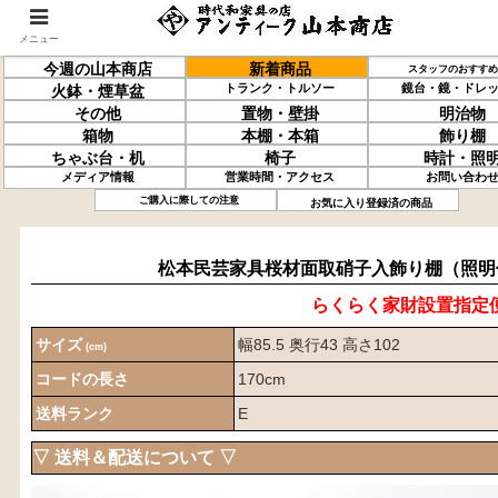
メニュー
今週の山本商店
新着商品
スタッフのおすすめ
トランク・トルソー
鏡台・鏡・ドレ
火鉢・煙草盆
その他
置物・壁掛
明治物
箱物
本棚・本箱
飾り棚
ちゃぶ台・机
椅子
時計・照
メディア情報
営業時間・アクセス
お問い合わ
松本民芸家具
桜材
面取硝子入飾り棚
（照明付）
ご購入に際しての注意
お気に入り登録済の商品
松本民芸家具桜材面取硝子入飾り棚（照明
らくらく家財設置指定
サイズ
幅85.5 奥行43 高さ102
(cm)
コードの長さ
170cm
送料ランク
E
▽ 送料＆配送について ▽