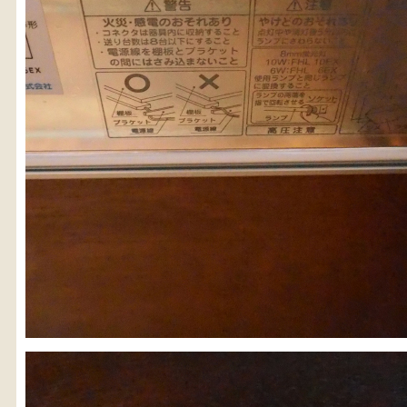
検
人気の検索キーワード
松本民芸
水屋箪笥
B2770
踏台
2678
2990
箪
2557
小長火鉢
1601