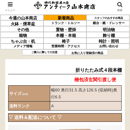
メニュー
検索
今週の山本商店
新着商品
スタッフのおすすめ商品
トランク・トルソー
鏡台・鏡・ドレッサー
火鉢・煙草盆
その他
置物・壁掛
明治物
箱物
本棚・本箱
飾り棚
ちゃぶ台・机
椅子
時計・照明
メディア情報
営業時間・アクセス
お問い合わせ
折りたたみ式
４段本棚
ご購入に際しての注意
お気に入り登録済の商品
折りたたみ式４段本棚
梱包済玄関引渡し便
幅60 奥行31.5 高さ126.5 (収納時)奥
サイズ
(cm)
行6.5
送料ランク
A
▽ 送料＆配送について ▽