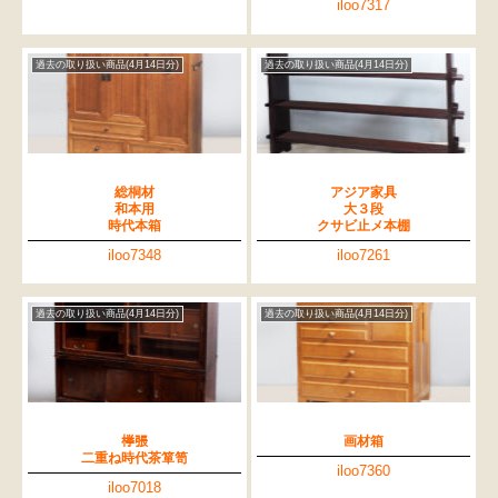
iloo7317
過去の取り扱い商品(4月14日分)
過去の取り扱い商品(4月14日分)
総桐材
アジア家具
和本用
大３段
時代本箱
クサビ止メ本棚
iloo7348
iloo7261
過去の取り扱い商品(4月14日分)
過去の取り扱い商品(4月14日分)
﨔張
画材箱
二重ね時代茶箪笥
iloo7360
iloo7018