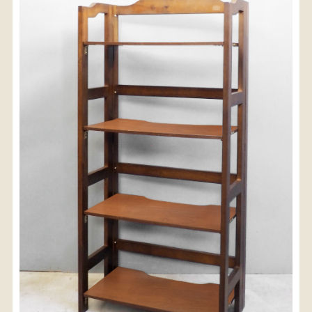
〈送料について〉
・商品代金に送料は含まれておりません。
・送料は、商品のサイズ・発送先地域によって異なり
ます。
・ご購入手続きを進める途中で「宅急便」を選択いた
だくと、自動的に送料が加算されます。
・配送についての詳細は、
こちら
→
【送料を確認する】
お届け先、送料ランクを選択する事で送料が表
示されます。
お届け先
送料ランク