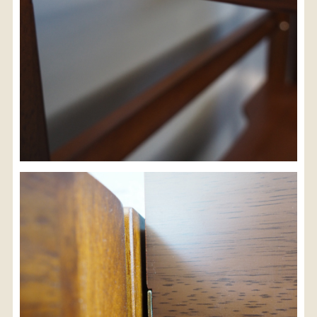
検索
人気の検索キーワード
松本民芸
水屋箪笥
B2770
踏台
2678
2990
箪笥
2557
小長火鉢
1601