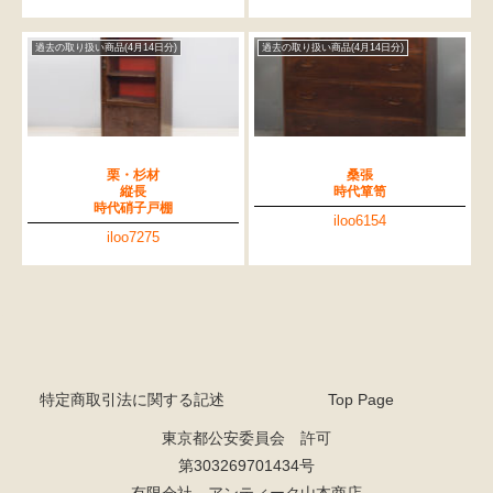
過去の取り扱い商品(4月14日分)
過去の取り扱い商品(4月14日分)
栗・杉材
桑張
縦長
時代箪笥
時代硝子戸棚
iloo6154
iloo7275
特定商取引法に関する記述
Top Page
東京都公安委員会 許可
第303269701434号