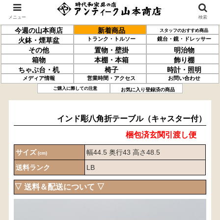
メニュー
検索
今週の山本商店
新着商品
スタッフのおすすめ商品
トランク・トルソー
鏡台・鏡・ドレッサー
火鉢・煙草盆
その他
置物・壁掛
明治物
箱物
本棚・本箱
飾り棚
ちゃぶ台・机
椅子
時計・照明
メディア情報
営業時間・アクセス
お問い合わせ
インド彫
八角折テーブル
（キャスター付）
ご購入に際しての注意
お気に入り登録済の商品
インド彫八角折テーブル（キャスター付）
梱包済玄関引渡し便
サイズ
幅44.5 奥行43 高さ48.5
(cm)
送料ランク
LB
▽ 送料＆配送について ▽