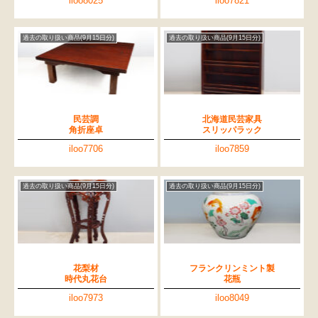
iloo8025
iloo7821
過去の取り扱い商品(9月15日分)
過去の取り扱い商品(9月15日分)
民芸調
北海道民芸家具
角折座卓
スリッパラック
iloo7706
iloo7859
過去の取り扱い商品(9月15日分)
過去の取り扱い商品(9月15日分)
花梨材
フランクリンミント製
時代丸花台
花瓶
iloo7973
iloo8049