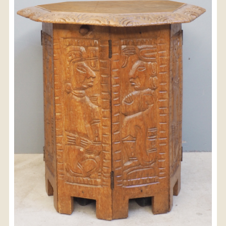
〈送料について〉
・商品代金に送料は含まれておりません。
・送料は、商品のサイズ・発送先地域によって異なり
ます。
・ご購入手続きを進める途中で「宅急便」を選択いた
だくと、自動的に送料が加算されます。
・配送についての詳細は、
こちら
→
【送料を確認する】
お届け先、送料ランクを選択する事で送料が表
示されます。
お届け先
送料ランク
配送料金(税込)