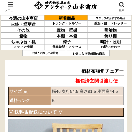
メニュー
検索
今週の山本商店
新着商品
スタッフのおすすめ商品
トランク・トルソー
鏡台・鏡・ドレッサー
火鉢・煙草盆
その他
置物・壁掛
明治物
箱物
本棚・本箱
飾り棚
ちゃぶ台・机
椅子
時計・照明
メディア情報
営業時間・アクセス
お問い合わせ
楢材
布張
角チェアー
ご購入に際しての注意
お気に入り登録済の商品
楢材布張角チェアー
梱包済玄関引渡し便
サイズ
幅46 奥行54.5 高さ91.5 座面高44.5
(cm)
送料ランク
B
▽ 送料＆配送について ▽