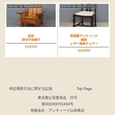
過去の取り扱い商品(6月16日分)
過去の取り扱い商品(6月16日分)
松材
英国製アンティーク
肘付子供椅子
楢材
レザー張角チェアー
iloo5394
iloo6869
特定商取引法に関する記述
Top Page
東京都公安委員会 許可
第303269701434号
有限会社 アンティーク山本商店