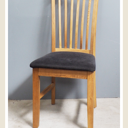
〈送料について〉
・商品代金に送料は含まれておりません。
・送料は、商品のサイズ・発送先地域によって異なり
ます。
・ご購入手続きを進める途中で「宅急便」を選択いた
だくと、自動的に送料が加算されます。
・配送についての詳細は、
こちら
→
【送料を確認する】
お届け先、送料ランクを選択する事で送料が表
示されます。
お届け先
送料ランク
配送料金(税込)