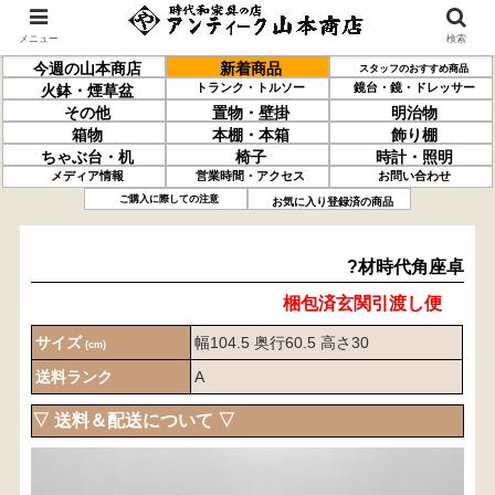
メニュー
検索
今週の山本商店
新着商品
スタッフのおすすめ商品
トランク・トルソー
鏡台・鏡・ドレッサー
火鉢・煙草盆
その他
置物・壁掛
明治物
箱物
本棚・本箱
飾り棚
ちゃぶ台・机
椅子
時計・照明
メディア情報
営業時間・アクセス
お問い合わせ
﨔材
時代角座卓
ご購入に際しての注意
お気に入り登録済の商品
?材時代角座卓
梱包済玄関引渡し便
サイズ
幅104.5 奥行60.5 高さ30
(cm)
送料ランク
A
▽ 送料＆配送について ▽