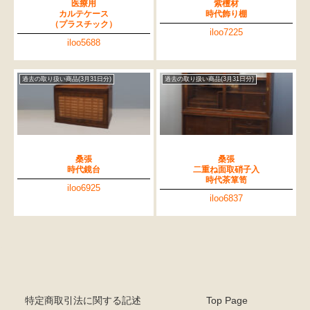
医療用
紫檀材
カルテケース
時代飾り棚
（プラスチック）
iloo7225
iloo5688
過去の取り扱い商品(3月31日分)
過去の取り扱い商品(3月31日分)
桑張
桑張
時代鏡台
二重ね面取硝子入
時代茶箪笥
iloo6925
iloo6837
特定商取引法に関する記述
Top Page