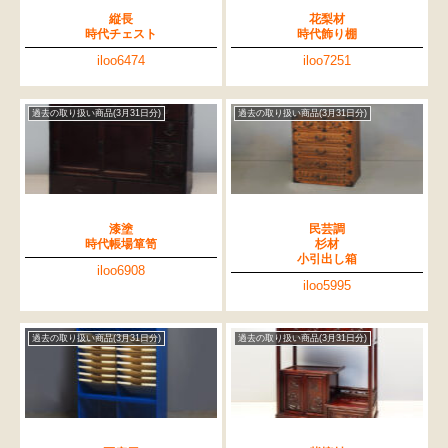
縦長
花梨材
時代チェスト
時代飾り棚
iloo6474
iloo7251
過去の取り扱い商品(3月31日分)
過去の取り扱い商品(3月31日分)
漆塗
民芸調
時代帳場箪笥
杉材
小引出し箱
iloo6908
iloo5995
過去の取り扱い商品(3月31日分)
過去の取り扱い商品(3月31日分)