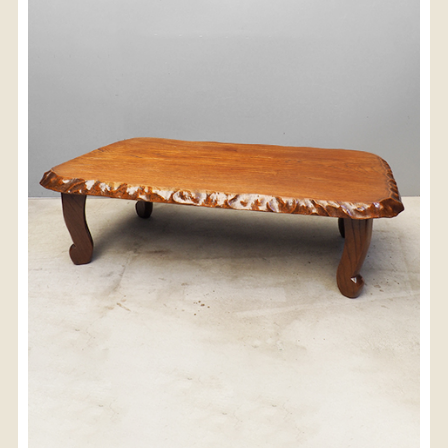
〈送料について〉
・商品代金に送料は含まれておりません。
・送料は、商品のサイズ・発送先地域によって異なり
ます。
・ご購入手続きを進める途中で「宅急便」を選択いた
だくと、自動的に送料が加算されます。
・配送についての詳細は、
こちら
→
【送料を確認する】
お届け先、送料ランクを選択する事で送料が表
示されます。
お届け先
送料ランク
配送料金(税込)