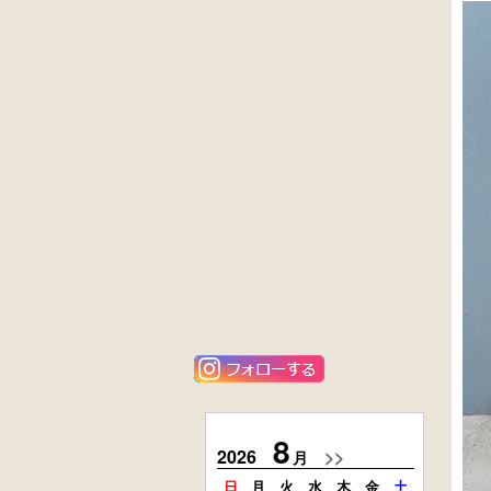
外国製
英国製アンティ
収納箱
ーク
楢材
キャビネット
大4段
楢材
クサビ止メ
大4段
時代本棚
クサビ止メ
時代本棚
アンティーク
花梨材
角ちゃぶ台
貝象ガン入
小引出し箱
8
2026
>>
2026
月
日
月
火
水
木
金
土
日
月