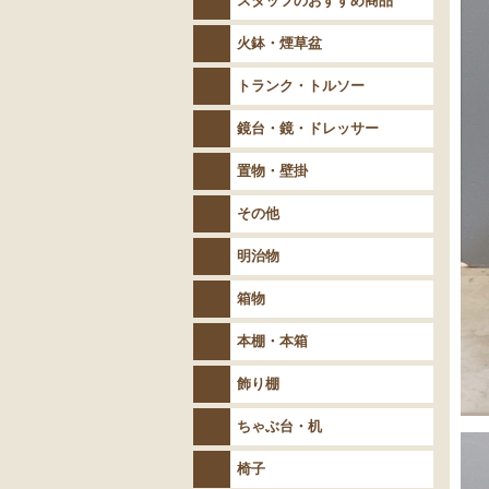
スタッフのおすすめ商品
火鉢・煙草盆
トランク・トルソー
鏡台・鏡・ドレッサー
置物・壁掛
その他
明治物
箱物
本棚・本箱
飾り棚
ちゃぶ台・机
椅子