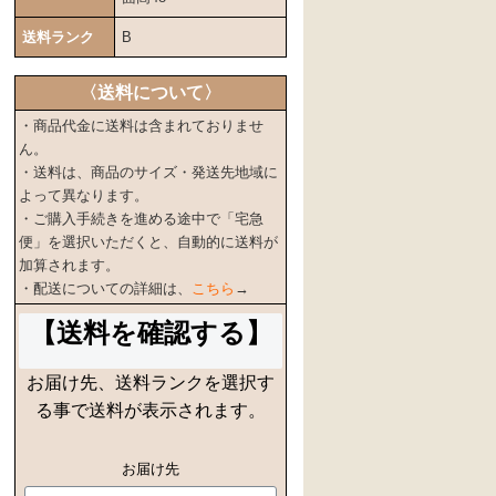
送料ランク
B