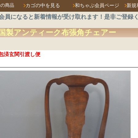
済の商品
カゴの中を見る
和ちゃぶ会員ページ
新規
会員になると新着情報が受け取れます！是非ご登録
国製アンティーク
布張角チェアー
包済玄関引渡し便