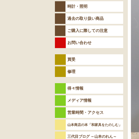
時計・照明
過去の取り扱い商品
ご購入に際しての注意
お問い合わせ
買受
修理
得々情報
メディア情報
営業時間・アクセス
山本商店の本「和家具をたのしむ」
三代目ブログ ～山本のれん～