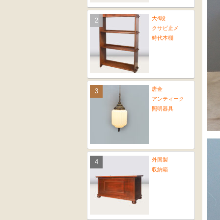
大4段
クサビ止メ
時代本棚
唐金
アンティーク
照明器具
外国製
収納箱