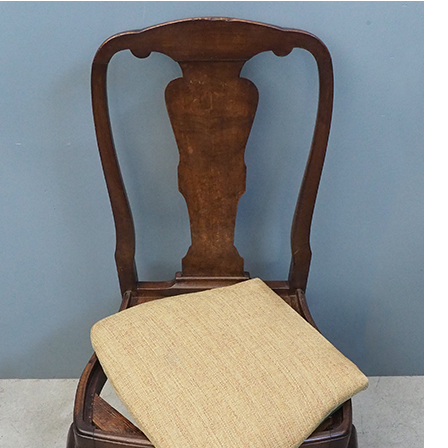
9
<<
月
火
水
木
金
土