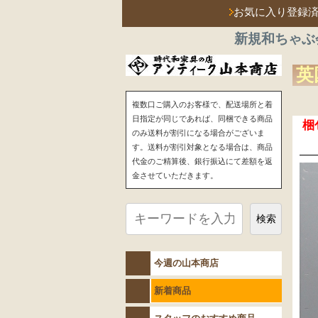
お気に入り登録
新規和ちゃぶ
英
複数口ご購入のお客様で、配送場所と着
日指定が同じであれば、同梱できる商品
梱
のみ送料が割引になる場合がございま
す。送料が割引対象となる場合は、商品
代金のご精算後、銀行振込にて差額を返
金させていただきます。
検索
今週の山本商店
新着商品