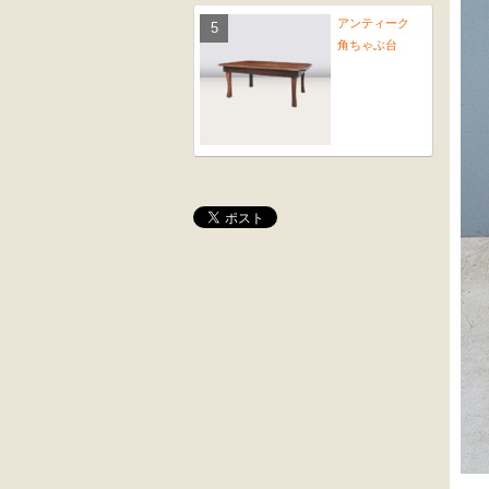
アンティーク
角ちゃぶ台
桜材
木彫
時代置床
角茶テーブル
黒漆塗
前﨔・杉材
時代箪笥
時代
（京都）
水屋箪笥