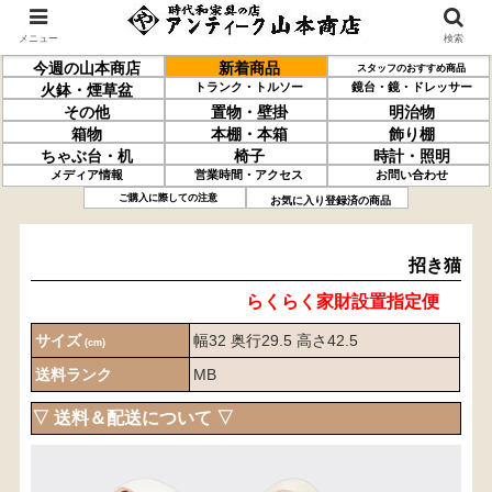
メニュー
検索
今週の山本商店
新着商品
スタッフのおすすめ商品
トランク・トルソー
鏡台・鏡・ドレッサー
火鉢・煙草盆
その他
置物・壁掛
明治物
箱物
本棚・本箱
飾り棚
ちゃぶ台・机
椅子
時計・照明
メディア情報
営業時間・アクセス
お問い合わせ
招き猫
ご購入に際しての注意
お気に入り登録済の商品
招き猫
らくらく家財設置指定便
サイズ
幅32 奥行29.5 高さ42.5
(cm)
送料ランク
MB
▽ 送料＆配送について ▽