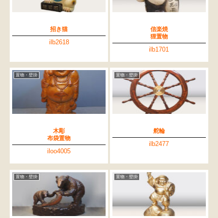
招き猫
信楽焼
狸置物
ilb2618
ilb1701
置物・壁掛
置物・壁掛
木彫
舵輪
布袋置物
ilb2477
iloo4005
置物・壁掛
置物・壁掛