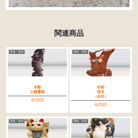
関連商品
置物・壁掛
置物・壁掛
木彫
杉材
人物置物
珍木
（台付）
ilb1938
ilb2503
置物・壁掛
置物・壁掛