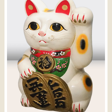
〈送料について〉
・商品代金に送料は含まれておりません。
・送料は、商品のサイズ・発送先地域によって異なり
ます。
・ご購入手続きを進める途中で「宅急便」を選択いた
だくと、自動的に送料が加算されます。
・配送についての詳細は、
こちら
→
【送料を確認する】
お届け先、送料ランクを選択する事で送料が表
示されます。
お届け先
送料ランク
配送料金(税込)