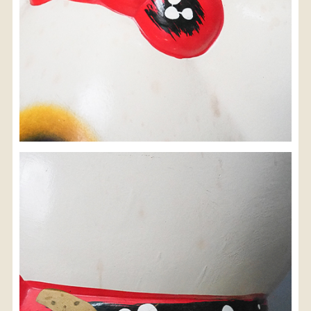
検索
人気の検索キーワード
2980
小長火鉢
李朝
松本民芸
踏台
松本民芸家具
1601
2869
2935
傘立て