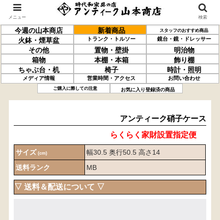
メニュー
検索
今週の山本商店
新着商品
スタッフのおすすめ商品
トランク・トルソー
鏡台・鏡・ドレッサー
火鉢・煙草盆
その他
置物・壁掛
明治物
箱物
本棚・本箱
飾り棚
ちゃぶ台・机
椅子
時計・照明
メディア情報
営業時間・アクセス
お問い合わせ
アンティーク
硝子ケース
ご購入に際しての注意
お気に入り登録済の商品
アンティーク硝子ケース
らくらく家財設置指定便
サイズ
幅30.5 奥行50.5 高さ14
(cm)
送料ランク
MB
▽ 送料＆配送について ▽