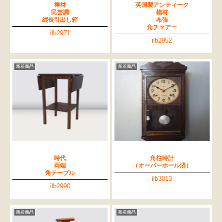
﨔材
英国製アンティーク
民芸調
楢材
縦長引出し箱
布張
角チェアー
ilb2971
ilb2952
新着商品
新着商品
時代
角柱時計
両端
（オーバーホール済）
角テーブル
ilb3013
ilb2990
新着商品
新着商品