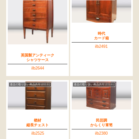
時代
カード箱
ilb2491
英国製アンティーク
シャツケース
ilb2644
過去の取り扱い商品(6月12日分)
過去の取り扱い商品(6月12日分)
楢材
民芸調
縦長チェスト
からくり箪笥
ilb2525
ilb2380