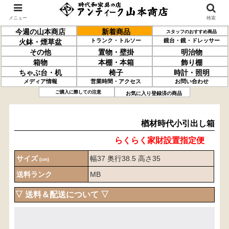
メニュー
検索
今週の山本商店
新着商品
スタッフのおすすめ商品
トランク・トルソー
鏡台・鏡・ドレッサー
火鉢・煙草盆
その他
置物・壁掛
明治物
箱物
本棚・本箱
飾り棚
ちゃぶ台・机
椅子
時計・照明
メディア情報
営業時間・アクセス
お問い合わせ
楢材
時代小引出し箱
ご購入に際しての注意
お気に入り登録済の商品
楢材時代小引出し箱
らくらく家財設置指定便
サイズ
幅37 奥行38.5 高さ35
(cm)
送料ランク
MB
▽ 送料＆配送について ▽