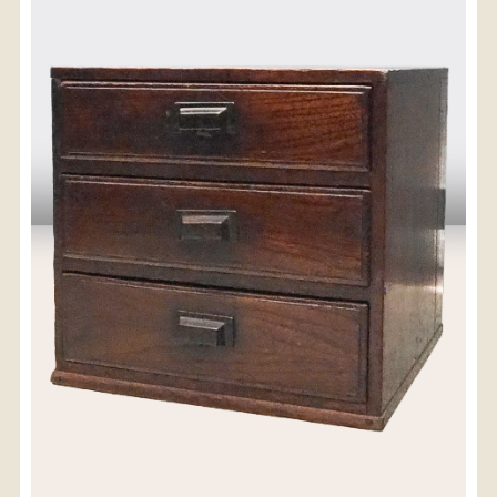
〈送料について〉
・商品代金に送料は含まれておりません。
・送料は、商品のサイズ・発送先地域によって異なり
ます。
・ご購入手続きを進める途中で「宅急便」を選択いた
だくと、自動的に送料が加算されます。
・配送についての詳細は、
こちら
→
【送料を確認する】
お届け先、送料ランクを選択する事で送料が表
示されます。
お届け先
送料ランク
配送料金(税込)