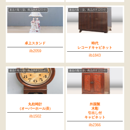
過去の取り扱い商品(6月12日分)
過去の取り扱い商品(6月12日分)
卓上スタンド
時代
レコードキャビネット
ilb2059
ilb1843
過去の取り扱い商品(6月12日分)
過去の取り扱い商品(6月12日分)
丸柱時計
外国製
（オーバーホール済）
木彫
引出し付
ilb1502
キャビネット
ilb2366