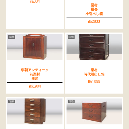
ila304
栗材
横長
小引出し箱
ilb2833
箱物
箱物
李朝アンティーク
栗材
花梨材
時代引出し箱
器局
ilb1600
ilb1904
箱物
箱物