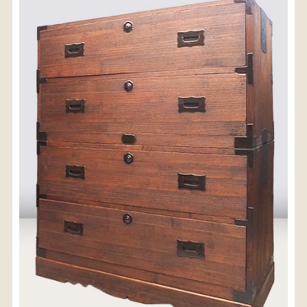
〈送料について〉
・商品代金に送料は含まれておりません。
・送料は、商品のサイズ・発送先地域によって異なり
ます。
・ご購入手続きを進める途中で「宅急便」を選択いた
だくと、自動的に送料が加算されます。
・配送についての詳細は、
こちら
→
【送料を確認する】
お届け先、送料ランクを選択する事で送料が表
示されます。
お届け先
送料ランク