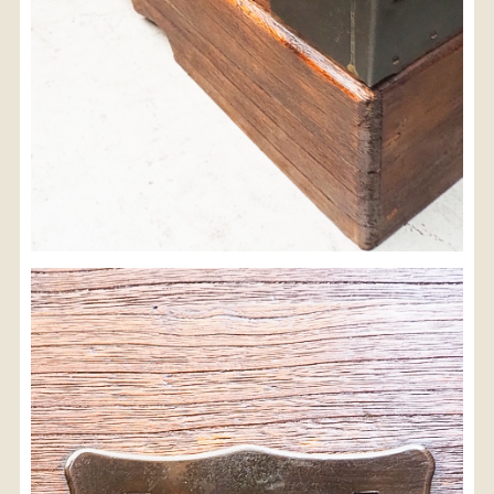
検索
人気の検索キーワード
2980
水屋箪笥
小長火鉢
李朝
松本民芸
踏台
松本民芸家具
1601
2869
2935