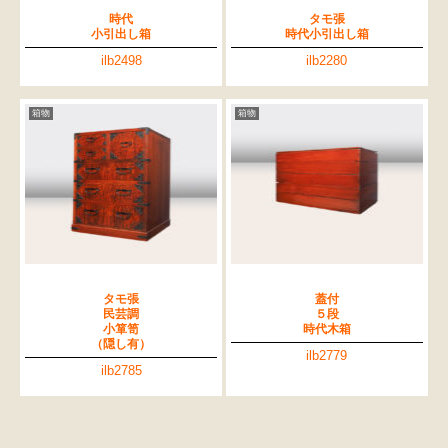
時代
タモ張
小引出し箱
時代小引出し箱
ilb2498
ilb2280
箱物
箱物
タモ張
蓋付
民芸調
５段
小箪笥
時代木箱
（隠し有）
ilb2779
ilb2785