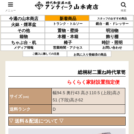
メニュー
検索
今週の山本商店
新着商品
スタッフのおすすめ商品
トランク・トルソー
鏡台・鏡・ドレッサー
火鉢・煙草盆
その他
置物・壁掛
明治物
箱物
本棚・本箱
飾り棚
ちゃぶ台・机
椅子
時計・照明
メディア情報
営業時間・アクセス
お問い合わせ
総桐材
二重ね
時代箪笥
ご購入に際しての注意
お気に入り登録済の商品
総桐材二重ね時代箪笥
らくらく家財設置指定便
幅94.5 奥行43 高さ110.5 (上段)高さ
サイズ
(cm)
51 (下段)高さ62
送料ランク
D
▽ 送料＆配送について ▽