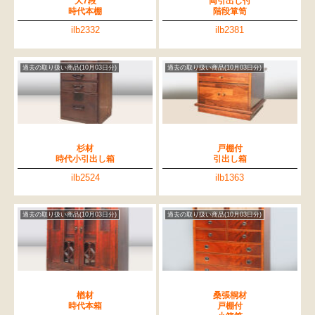
大7段
両引出し付
時代本棚
階段箪笥
ilb2332
ilb2381
過去の取り扱い商品(10月03日分)
過去の取り扱い商品(10月03日分)
杉材
戸棚付
時代小引出し箱
引出し箱
ilb2524
ilb1363
過去の取り扱い商品(10月03日分)
過去の取り扱い商品(10月03日分)
楢材
桑張桐材
時代本箱
戸棚付