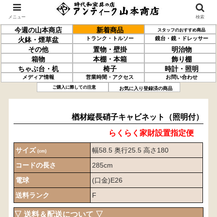
メニュー
検索
今週の山本商店
新着商品
スタッフのおすすめ商品
トランク・トルソー
鏡台・鏡・ドレッサー
火鉢・煙草盆
その他
置物・壁掛
明治物
箱物
本棚・本箱
飾り棚
ちゃぶ台・机
椅子
時計・照明
メディア情報
営業時間・アクセス
お問い合わせ
楢材
縦長硝子キャビネット
（照明付）
ご購入に際しての注意
お気に入り登録済の商品
楢材縦長硝子キャビネット（照明付）
らくらく家財設置指定便
サイズ
幅58.5 奥行25.5 高さ180
(cm)
コードの長さ
285cm
電球
(口金)E26
送料ランク
F
▽ 送料＆配送について ▽