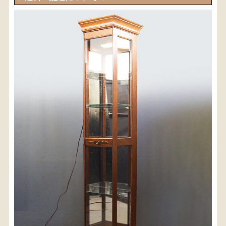
〈送料について〉
・商品代金に送料は含まれておりません。
・送料は、商品のサイズ・発送先地域によって異なり
ます。
・ご購入手続きを進める途中で「宅急便」を選択いた
だくと、自動的に送料が加算されます。
・配送についての詳細は、
こちら
→
【送料を確認する】
お届け先、送料ランクを選択する事で送料が表
示されます。
お届け先
送料ランク