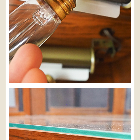
検索
人気の検索キーワード
2980
松本民芸
水屋箪笥
小長火鉢
踏台
2678
李朝
箪笥
1601
b2770