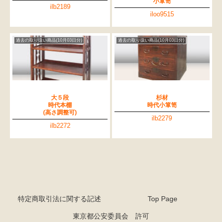
小箪笥
ilb2189
iloo9515
過去の取り扱い商品(10月03日分)
過去の取り扱い商品(10月03日分)
大５段
杉材
時代本棚
時代小箪笥
(高さ調整可)
ilb2279
ilb2272
特定商取引法に関する記述
Top Page
東京都公安委員会 許可