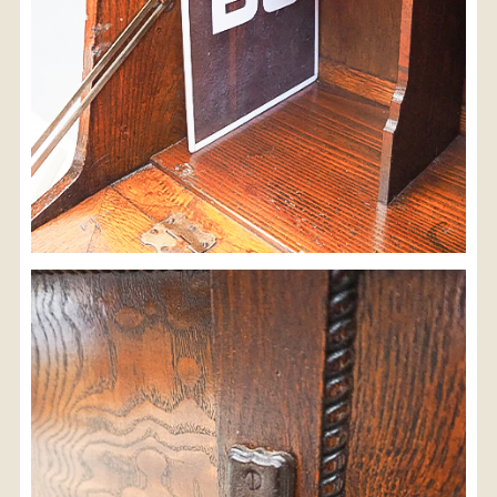
検索
人気の検索キーワード
松本民芸
2557
水屋箪笥
2729
B2770
踏台
2678
2990
箪笥
2905