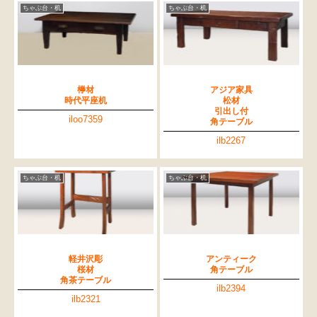
ちゃぶ台・机
ちゃぶ台・机
﨔材
アジア家具
時代平座机
松材
引出し付
iloo7359
角テーブル
ilb2267
ちゃぶ台・机
ちゃぶ台・机
軽井沢彫
アンティーク
桜材
角テーブル
角茶テーブル
ilb2394
ilb2321