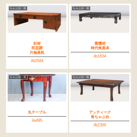
ちゃぶ台・机
ちゃぶ台・机
杉材
紫檀材
民芸調
時代角座卓
片袖座机
ilb1834
ilb2584
ちゃぶ台・机
ちゃぶ台・机
丸テーブル
アンティーク
角ちゃぶ台
ila495
ilb2300