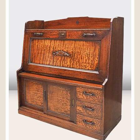
〈送料について〉
・商品代金に送料は含まれておりません。
・送料は、商品のサイズ・発送先地域によって異なり
ます。
・ご購入手続きを進める途中で「宅急便」を選択いた
だくと、自動的に送料が加算されます。
・配送についての詳細は、
こちら
→
【送料を確認する】
お届け先、送料ランクを選択する事で送料が表
示されます。
お届け先
送料ランク