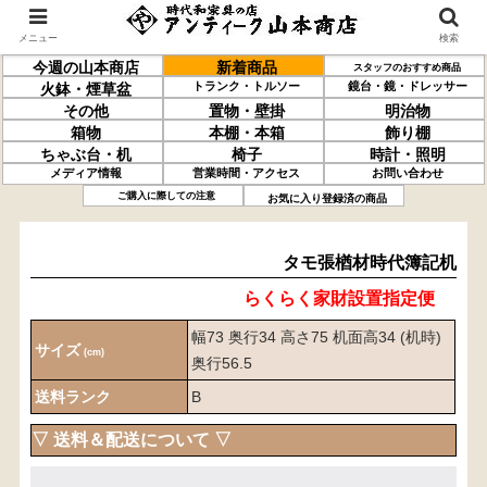
メニュー
検索
今週の山本商店
新着商品
スタッフのおすすめ商品
トランク・トルソー
鏡台・鏡・ドレッサー
火鉢・煙草盆
その他
置物・壁掛
明治物
箱物
本棚・本箱
飾り棚
ちゃぶ台・机
椅子
時計・照明
メディア情報
営業時間・アクセス
お問い合わせ
タモ張
楢材
時代簿記机
ご購入に際しての注意
お気に入り登録済の商品
タモ張楢材時代簿記机
らくらく家財設置指定便
幅73 奥行34 高さ75 机面高34 (机時)
サイズ
(cm)
奥行56.5
送料ランク
B
▽ 送料＆配送について ▽