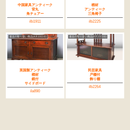
中国家具アンティーク
楢材
背丸
アンティーク
角チェアー
三角椅子
ilb1911
ilb2225
過去の取り扱い商品(4月10日分)
過去の取り扱い商品(4月10日分)
英国製アンティーク
民芸家具
楢材
戸棚付
鏡付
飾り棚
サイドボード
ilb2264
ila890