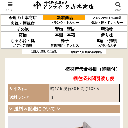
メニュー
検索
今週の山本商店
新着商品
スタッフのおすすめ商品
トランク・トルソー
鏡台・鏡・ドレッサー
火鉢・煙草盆
その他
置物・壁掛
明治物
箱物
本棚・本箱
飾り棚
ちゃぶ台・机
椅子
時計・照明
メディア情報
営業時間・アクセス
お問い合わせ
楢材
時代食器棚
（蝿帳付）
ご購入に際しての注意
お気に入り登録済の商品
楢材時代食器棚（蝿帳付）
梱包済玄関引渡し便
サイズ
幅47.5 奥行36.5 高さ107.5
(cm)
送料ランク
B
▽ 送料＆配送について ▽