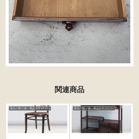
関連商品
検索
過去の取り扱い商品(4月10日分)
過去の取り扱い商品(4月10日分)
人気の検索キーワード
2980
水屋箪笥
小長火鉢
李朝
松本民芸
踏台
松本民芸家具
1601
2869
2935