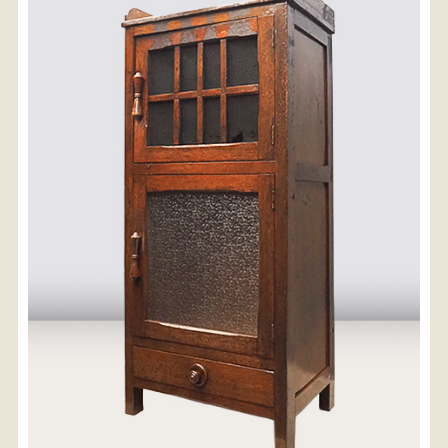
〈送料について〉
・商品代金に送料は含まれておりません。
・送料は、商品のサイズ・発送先地域によって異なり
ます。
・ご購入手続きを進める途中で「宅急便」を選択いた
だくと、自動的に送料が加算されます。
・配送についての詳細は、
こちら
→
【送料を確認する】
お届け先、送料ランクを選択する事で送料が表
示されます。
お届け先
送料ランク
配送料金(税込)