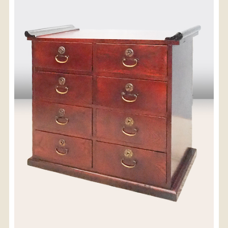
〈送料について〉
・商品代金に送料は含まれておりません。
・送料は、商品のサイズ・発送先地域によって異なり
ます。
・ご購入手続きを進める途中で「宅急便」を選択いた
だくと、自動的に送料が加算されます。
・配送についての詳細は、
こちら
→
【送料を確認する】
お届け先、送料ランクを選択する事で送料が表
示されます。
お届け先
送料ランク
配送料金(税込)