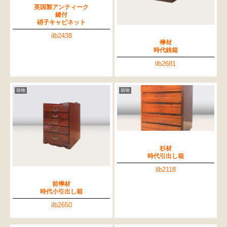
英国製アンティーク
鍵付
硝子キャビネット
ilb2438
﨔材
時代銭箱
ilb2681
箱物
箱物
杉材
時代引出し箱
ilb2118
前﨔材
時代小引出し箱
ilb2650