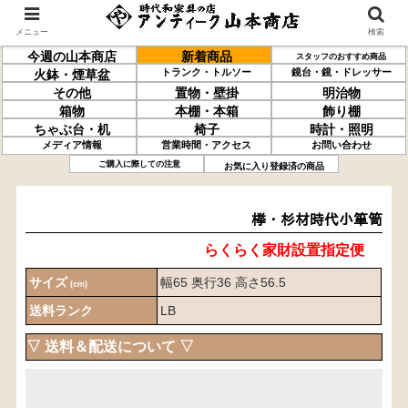
メニュー
検索
今週の山本商店
新着商品
スタッフのおすすめ商品
トランク・トルソー
鏡台・鏡・ドレッサー
火鉢・煙草盆
その他
置物・壁掛
明治物
箱物
本棚・本箱
飾り棚
ちゃぶ台・机
椅子
時計・照明
メディア情報
営業時間・アクセス
お問い合わせ
﨔・杉材
時代小箪笥
ご購入に際しての注意
お気に入り登録済の商品
﨔・杉材時代小箪笥
らくらく家財設置指定便
サイズ
幅65 奥行36 高さ56.5
(cm)
送料ランク
LB
▽ 送料＆配送について ▽