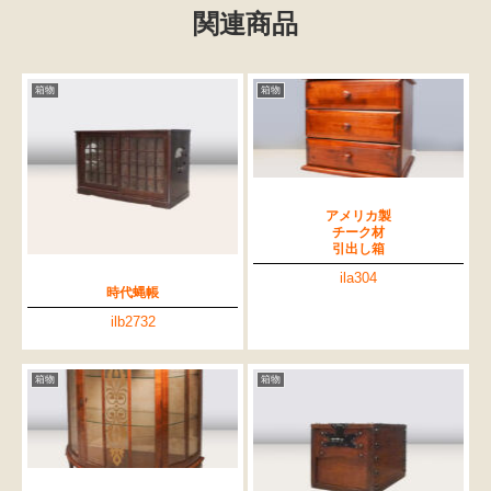
関連商品
箱物
箱物
アメリカ製
チーク材
引出し箱
ila304
時代蝿帳
ilb2732
箱物
箱物