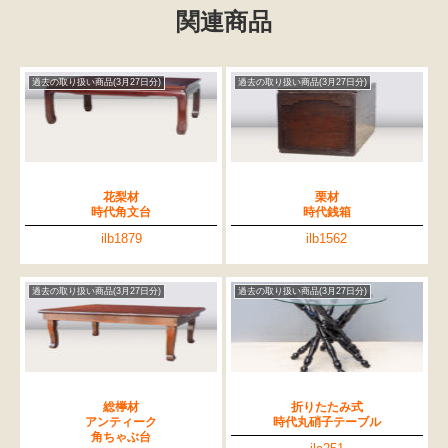
関連商品
過去の取り扱い商品(3月27日分)
過去の取り扱い商品(3月27日分)
花梨材
栗材
時代角文台
時代銭箱
ilb1879
ilb1562
過去の取り扱い商品(3月27日分)
過去の取り扱い商品(3月27日分)
総﨔材
折りたたみ式
アンティーク
時代丸硝子テーブル
角ちゃぶ台