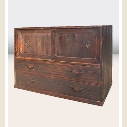
〈送料について〉
・商品代金に送料は含まれておりません。
・送料は、商品のサイズ・発送先地域によって異なり
ます。
・ご購入手続きを進める途中で「宅急便」を選択いた
だくと、自動的に送料が加算されます。
・配送についての詳細は、
こちら
→
【送料を確認する】
お届け先、送料ランクを選択する事で送料が表
示されます。
お届け先
送料ランク
配送料金(税込)