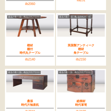
ila251
ilb2060
過去の取り扱い商品(3月27日分)
過去の取り扱い商品(3月27日分)
楢材
英国製アンティーク
棚付
楢材
時代丸テーブル
角テーブル
ilb2140
ilb2150
過去の取り扱い商品(3月27日分)
過去の取り扱い商品(3月27日分)
桑張
総桐材
時代片袖座机
時代箪笥