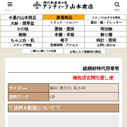
メニュー
検索
今週の山本商店
新着商品
スタッフのおすすめ商品
トランク・トルソー
鏡台・鏡・ドレッサー
火鉢・煙草盆
その他
置物・壁掛
明治物
箱物
本棚・本箱
飾り棚
ちゃぶ台・机
椅子
時計・照明
メディア情報
営業時間・アクセス
お問い合わせ
総桐材
時代用箪笥
ご購入に際しての注意
お気に入り登録済の商品
総桐材時代用箪笥
梱包済玄関引渡し便
サイズ
幅61 奥行31 高さ40
(cm)
送料ランク
LB
▽ 送料＆配送について ▽