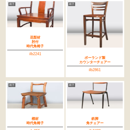
椅子
椅子
花梨材
肘付
時代角椅子
ilb2241
ポーランド製
カウンターチェアー
ilb2861
椅子
椅子
楢材
鉄脚
時代角椅子
角チェアー