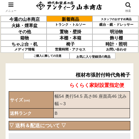
メニュー
検索
今週の山本商店
新着商品
スタッフのおすすめ商品
トランク・トルソー
鏡台・鏡・ドレッサー
火鉢・煙草盆
その他
置物・壁掛
明治物
箱物
本棚・本箱
飾り棚
ちゃぶ台・机
椅子
時計・照明
メディア情報
営業時間・アクセス
お問い合わせ
桜材
布張肘付
時代角椅子
ご購入に際しての注意
お気に入り登録済の商品
桜材布張肘付時代角椅子
らくらく家財設置指定便
幅54 奥行54.5 高さ86 座面高46 沈み
サイズ
(cm)
幅～3
送料ランク
B
▽ 送料＆配送について ▽