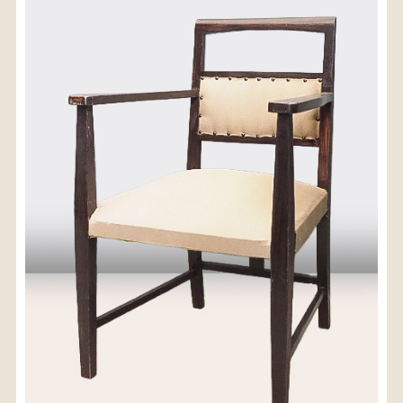
〈送料について〉
・商品代金に送料は含まれておりません。
・送料は、商品のサイズ・発送先地域によって異なり
ます。
・ご購入手続きを進める途中で「宅急便」を選択いた
だくと、自動的に送料が加算されます。
・配送についての詳細は、
こちら
→
【送料を確認する】
お届け先、送料ランクを選択する事で送料が表
示されます。
お届け先
送料ランク