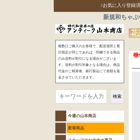
お気に入り登録
新規和ちゃぶ
花
複数口ご購入のお客様で、配送場所と着
日指定が同じであれば、同梱できる商品
梱
のみ送料が割引になる場合がございま
す。送料が割引対象となる場合は、商品
代金のご精算後、銀行振込にて差額を返
金させていただきます。
検索
今週の山本商店
新着商品