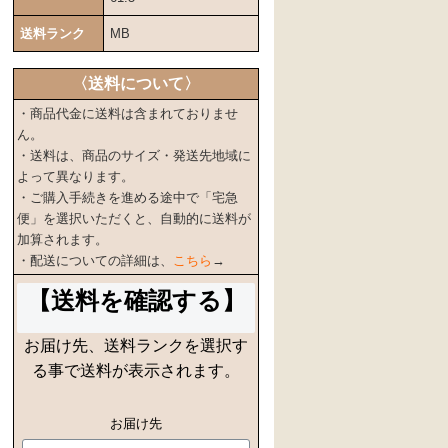
送料ランク
MB