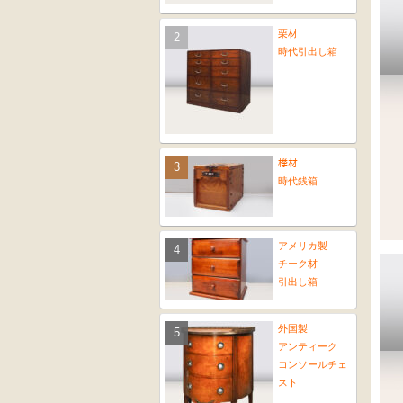
栗材
時代引出し箱
﨔材
時代銭箱
アメリカ製
チーク材
引出し箱
外国製
アンティーク
コンソールチェ
スト