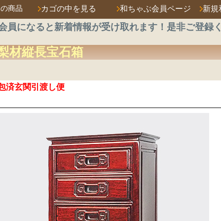
済の商品
カゴの中を見る
和ちゃぶ会員ページ
新規
会員になると新着情報が受け取れます！是非ご登録
梨材
縦長宝石箱
包済玄関引渡し便