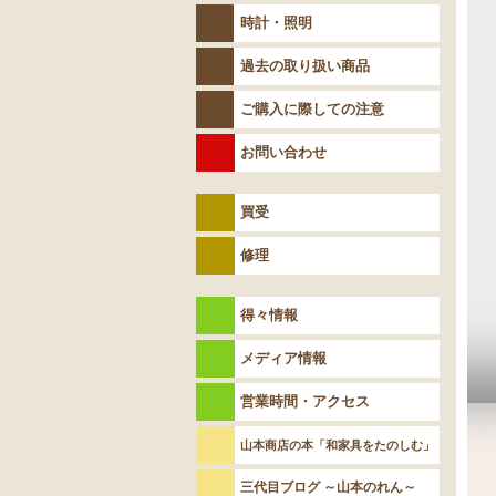
時計・照明
過去の取り扱い商品
ご購入に際しての注意
お問い合わせ
買受
修理
得々情報
メディア情報
営業時間・アクセス
山本商店の本「和家具をたのしむ」
三代目ブログ ～山本のれん～