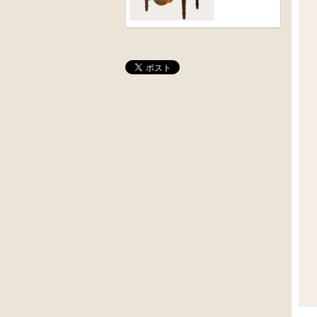
桜材
木彫
時代置床
角茶テーブル
外国製
前﨔・杉材
収納箱
時代
水屋箪笥
大4段
英国製アンティ
クサビ止メ
ーク
時代本棚
楢材
キャビネット