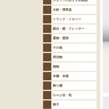
スタッフのおすすめ商品
火鉢・煙草盆
トランク・トルソー
鏡台・鏡・ドレッサー
置物・壁掛
その他
明治物
箱物
本棚・本箱
飾り棚
ちゃぶ台・机
椅子