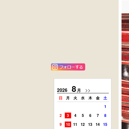
黒漆塗
花梨材
時代箪笥
貝象ガン入
（京都）
小引出し箱
外国製
ニレ材
アンティーク
李朝
コンソールチェ
キャビネット
スト
8
2026
>>
2026
月
日
月
火
水
木
金
土
日
月
1
2
3
4
5
6
7
8
6
7
9
10
11
12
13
14
15
13
14