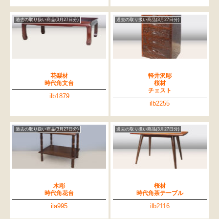
過去の取り扱い商品(3月27日分)
過去の取り扱い商品(3月27日分)
花梨材
軽井沢彫
時代角文台
桜材
チェスト
ilb1879
ilb2255
過去の取り扱い商品(3月27日分)
過去の取り扱い商品(3月27日分)
木彫
桜材
時代角花台
時代角茶テーブル
ila995
ilb2116