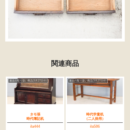
関連商品
過去の取り扱い商品(3月27日分)
過去の取り扱い商品(3月27日分)
タモ張
時代学童机
時代簿記机
（二人掛用）
ila444
ila586