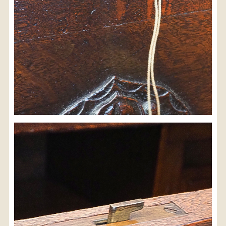
検索
人気の検索キーワード
2980
水屋箪笥
小長火鉢
李朝
松本民芸
踏台
松本民芸家具
1601
2869
2935