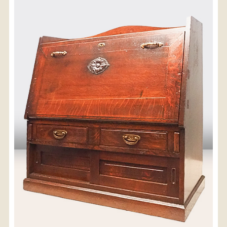
〈送料について〉
・商品代金に送料は含まれておりません。
・送料は、商品のサイズ・発送先地域によって異なり
ます。
・ご購入手続きを進める途中で「宅急便」を選択いた
だくと、自動的に送料が加算されます。
・配送についての詳細は、
こちら
→
【送料を確認する】
お届け先、送料ランクを選択する事で送料が表
示されます。
お届け先
送料ランク