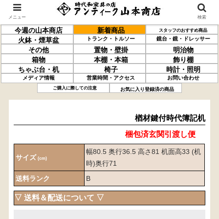
メニュー
検索
今週の山本商店
新着商品
スタッフのおすすめ商品
トランク・トルソー
鏡台・鏡・ドレッサー
火鉢・煙草盆
その他
置物・壁掛
明治物
箱物
本棚・本箱
飾り棚
ちゃぶ台・机
椅子
時計・照明
メディア情報
営業時間・アクセス
お問い合わせ
楢材
鍵付
時代簿記机
ご購入に際しての注意
お気に入り登録済の商品
楢材鍵付時代簿記机
梱包済玄関引渡し便
幅80.5 奥行36.5 高さ81 机面高33 (机
サイズ
(cm)
時)奥行71
送料ランク
B
▽ 送料＆配送について ▽