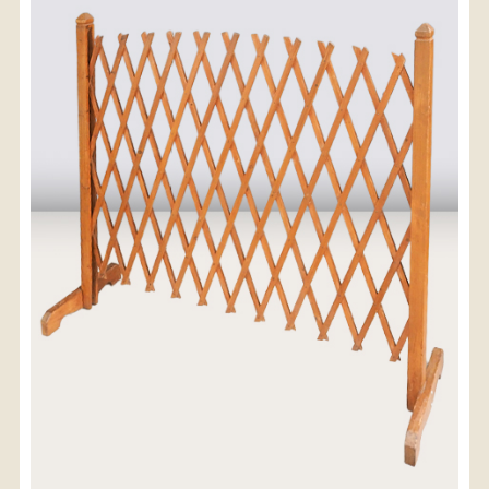
〈送料について〉
・商品代金に送料は含まれておりません。
・送料は、商品のサイズ・発送先地域によって異なり
ます。
・ご購入手続きを進める途中で「宅急便」を選択いた
だくと、自動的に送料が加算されます。
・配送についての詳細は、
こちら
→
【送料を確認する】
お届け先、送料ランクを選択する事で送料が表
示されます。
お届け先
送料ランク
配送料金(税込)