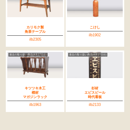
カリモク製
こけし
角茶テーブル
ilb1902
ilb2305
過去の取り扱い商品(4月17日分)
過去の取り扱い商品(4月17日分)
キツツキ木工
杉材
楢材
エビスビール
マガジンラック
時代看板
ilb1963
ilb2133