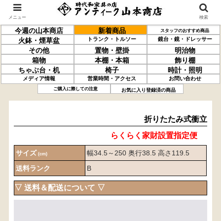
メニュー
検索
今週の山本商店
新着商品
スタッフのおすすめ商品
トランク・トルソー
鏡台・鏡・ドレッサー
火鉢・煙草盆
その他
置物・壁掛
明治物
箱物
本棚・本箱
飾り棚
ちゃぶ台・机
椅子
時計・照明
メディア情報
営業時間・アクセス
お問い合わせ
折りたたみ式
衝立
ご購入に際しての注意
お気に入り登録済の商品
折りたたみ式衝立
らくらく家財設置指定便
サイズ
幅34.5～250 奥行38.5 高さ119.5
(cm)
送料ランク
B
▽ 送料＆配送について ▽