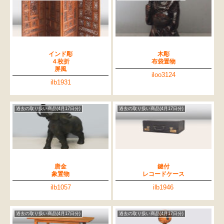
インド彫
木彫
４枚折
布袋置物
屏風
iloo3124
ilb1931
過去の取り扱い商品(4月17日分)
過去の取り扱い商品(4月17日分)
唐金
鍵付
象置物
レコードケース
ilb1057
ilb1946
過去の取り扱い商品(4月17日分)
過去の取り扱い商品(4月17日分)