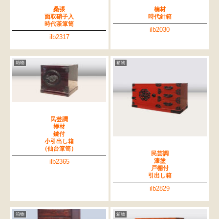
桑張
楠材
面取硝子入
時代針箱
時代茶箪笥
ilb2030
ilb2317
箱物
箱物
民芸調
﨔材
鍵付
小引出し箱
（仙台箪笥）
民芸調
漆塗
ilb2365
戸棚付
引出し箱
ilb2829
箱物
箱物