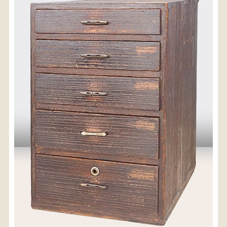
〈送料について〉
・商品代金に送料は含まれておりません。
・送料は、商品のサイズ・発送先地域によって異なり
ます。
・ご購入手続きを進める途中で「宅急便」を選択いた
だくと、自動的に送料が加算されます。
・配送についての詳細は、
こちら
→
【送料を確認する】
お届け先、送料ランクを選択する事で送料が表
示されます。
お届け先
送料ランク
配送料金(税込)