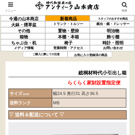
メニュー
検索
今週の山本商店
新着商品
スタッフのおすすめ商品
トランク・トルソー
鏡台・鏡・ドレッサー
火鉢・煙草盆
その他
置物・壁掛
明治物
箱物
本棚・本箱
飾り棚
ちゃぶ台・机
椅子
時計・照明
メディア情報
営業時間・アクセス
お問い合わせ
総桐材
時代小引出し箱
ご購入に際しての注意
お気に入り登録済の商品
総桐材時代小引出し箱
らくらく家財設置指定便
サイズ
幅24.5 奥行31 高さ36.5
(cm)
送料ランク
MB
▽ 送料＆配送について ▽