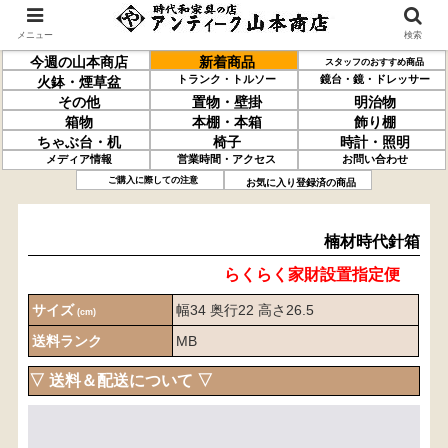
メニュー
検索
今週の山本商店
新着商品
スタッフのおすすめ商品
トランク・トルソー
鏡台・鏡・ドレッサー
火鉢・煙草盆
その他
置物・壁掛
明治物
箱物
本棚・本箱
飾り棚
ちゃぶ台・机
椅子
時計・照明
メディア情報
営業時間・アクセス
お問い合わせ
楠材
時代針箱
ご購入に際しての注意
お気に入り登録済の商品
楠材時代針箱
らくらく家財設置指定便
サイズ
幅34 奥行22 高さ26.5
(cm)
送料ランク
MB
▽ 送料＆配送について ▽