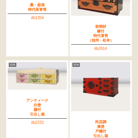
桑・栃張
時代茶箪笥
ilb1354
前桐材
鍵付
時代箪笥
（信州・松本）
ilb2914
箱物
箱物
アンティーク
白塗
棚付
引出し箱
民芸調
ilb2232
漆塗
戸棚付
引出し箱