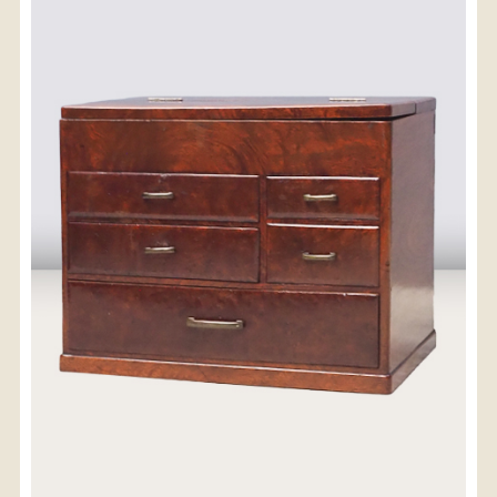
〈送料について〉
・商品代金に送料は含まれておりません。
・送料は、商品のサイズ・発送先地域によって異なり
ます。
・ご購入手続きを進める途中で「宅急便」を選択いた
だくと、自動的に送料が加算されます。
・配送についての詳細は、
こちら
→
【送料を確認する】
お届け先、送料ランクを選択する事で送料が表
示されます。
お届け先
送料ランク
配送料金(税込)