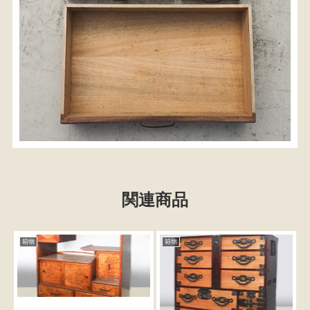
関連商品
検索
箱物
箱物
人気の検索キーワード
2980
松本民芸
水屋箪笥
小長火鉢
踏台
2678
箪笥
李朝
1601
2990