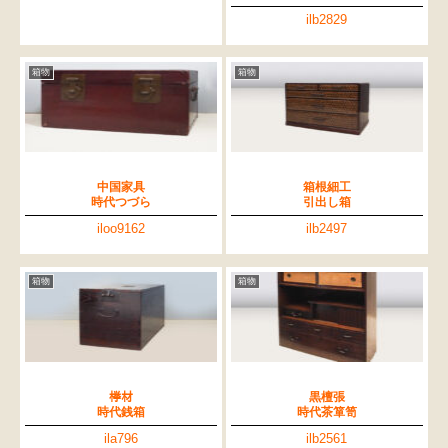
ilb2829
箱物
箱物
中国家具
箱根細工
時代つづら
引出し箱
iloo9162
ilb2497
箱物
箱物
﨔材
黒檀張
時代銭箱
時代茶箪笥
ila796
ilb2561