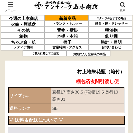
メニュー
検索
今週の山本商店
新着商品
スタッフのおすすめ商品
トランク・トルソー
鏡台・鏡・ドレッサー
火鉢・煙草盆
その他
置物・壁掛
明治物
箱物
本棚・本箱
飾り棚
ちゃぶ台・机
椅子
時計・照明
メディア情報
営業時間・アクセス
お問い合わせ
村上堆朱
花瓶
（箱付）
ご購入に際しての注意
お気に入り登録済の商品
村上堆朱花瓶（箱付）
梱包済玄関引渡し便
直径17 高さ30.5 (箱)幅19.5 奥行19
サイズ
(cm)
高さ33
送料ランク
SB
▽ 送料＆配送について ▽