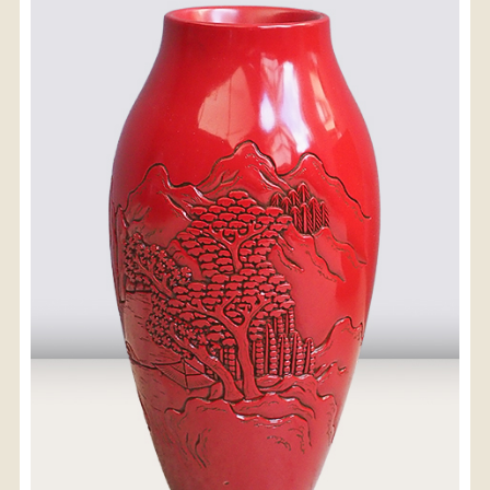
〈送料について〉
・商品代金に送料は含まれておりません。
・送料は、商品のサイズ・発送先地域によって異なり
ます。
・ご購入手続きを進める途中で「宅急便」を選択いた
だくと、自動的に送料が加算されます。
・配送についての詳細は、
こちら
→
【送料を確認する】
お届け先、送料ランクを選択する事で送料が表
示されます。
お届け先
送料ランク