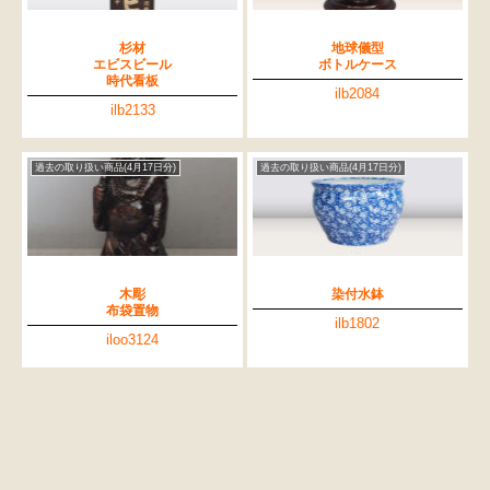
杉材
地球儀型
エビスビール
ボトルケース
時代看板
ilb2084
ilb2133
過去の取り扱い商品(4月17日分)
過去の取り扱い商品(4月17日分)
木彫
染付水鉢
布袋置物
ilb1802
iloo3124