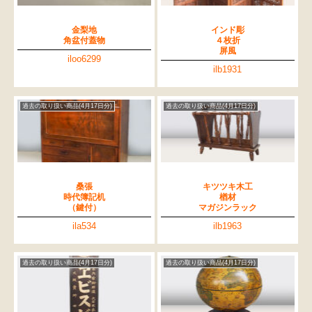
金梨地
インド彫
角盆付蓋物
４枚折
屏風
iloo6299
ilb1931
過去の取り扱い商品(4月17日分)
過去の取り扱い商品(4月17日分)
桑張
キツツキ木工
時代簿記机
楢材
（鍵付）
マガジンラック
ila534
ilb1963
過去の取り扱い商品(4月17日分)
過去の取り扱い商品(4月17日分)