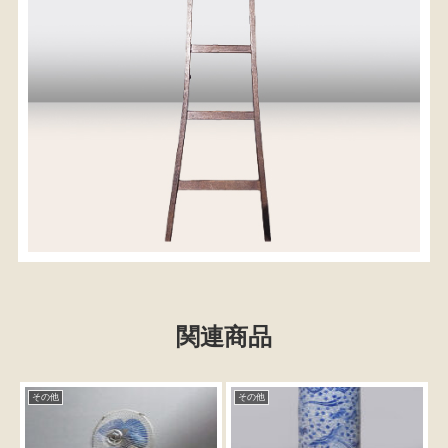
関連商品
検索
人気の検索キーワード
その他
その他
2557
2729
2471
2678
b2770
2990
水屋箪笥
2905
2873
箪笥