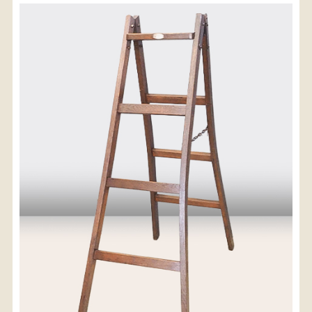
〈送料について〉
・商品代金に送料は含まれておりません。
・送料は、商品のサイズ・発送先地域によって異なり
ます。
・ご購入手続きを進める途中で「宅急便」を選択いた
だくと、自動的に送料が加算されます。
・配送についての詳細は、
こちら
→
【送料を確認する】
お届け先、送料ランクを選択する事で送料が表
示されます。
お届け先
送料ランク