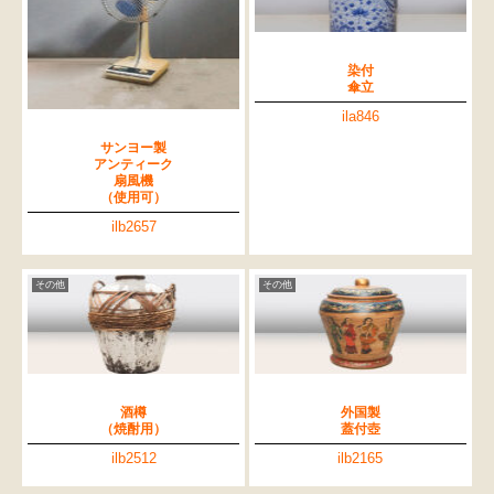
染付
傘立
ila846
サンヨー製
アンティーク
扇風機
（使用可）
ilb2657
その他
その他
酒樽
外国製
（焼酎用）
蓋付壺
ilb2512
ilb2165