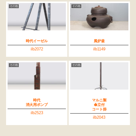
その他
その他
時代イーゼル
風炉釜
ilb2072
ilb1149
その他
その他
時代
マルニ製
消火用ポンプ
傘立付
コート掛
ilb2523
ilb2043