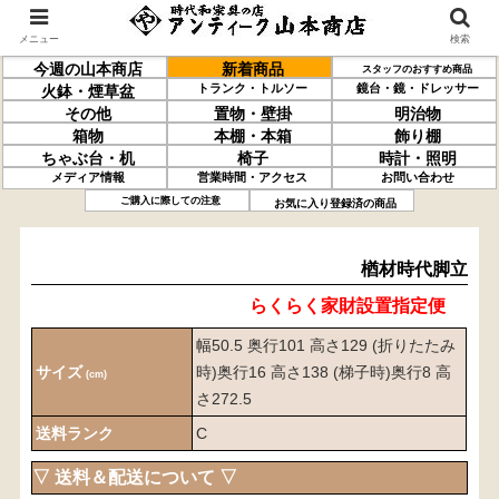
メニュー
検索
今週の山本商店
新着商品
スタッフのおすすめ商品
トランク・トルソー
鏡台・鏡・ドレッサー
火鉢・煙草盆
その他
置物・壁掛
明治物
箱物
本棚・本箱
飾り棚
ちゃぶ台・机
椅子
時計・照明
メディア情報
営業時間・アクセス
お問い合わせ
楢材
時代脚立
ご購入に際しての注意
お気に入り登録済の商品
楢材時代脚立
らくらく家財設置指定便
幅50.5 奥行101 高さ129 (折りたたみ
サイズ
時)奥行16 高さ138 (梯子時)奥行8 高
(cm)
さ272.5
送料ランク
C
▽ 送料＆配送について ▽