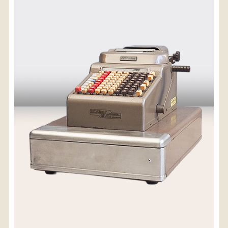
〈送料について〉
・商品代金に送料は含まれておりません。
・送料は、商品のサイズ・発送先地域によって異なり
ます。
・ご購入手続きを進める途中で「宅急便」を選択いた
だくと、自動的に送料が加算されます。
・配送についての詳細は、
こちら
→
【送料を確認する】
お届け先、送料ランクを選択する事で送料が表
示されます。
お届け先
送料ランク
配送料金(税込)