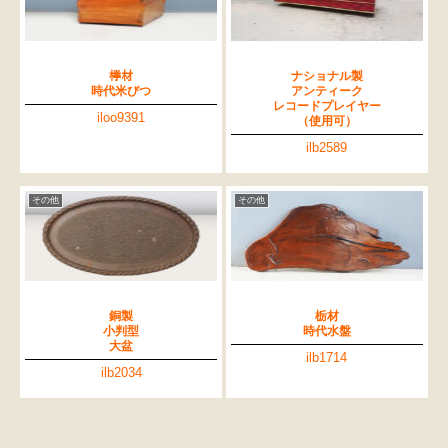
﨔材
ナショナル製
時代米びつ
アンティーク
レコードプレイヤー
iloo9391
（使用可）
ilb2589
その他
その他
銅製
栃材
小判型
時代水盤
大盆
ilb1714
ilb2034