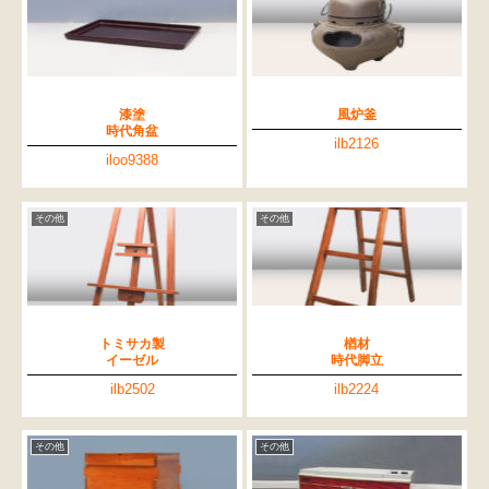
漆塗
風炉釜
時代角盆
ilb2126
iloo9388
その他
その他
トミサカ製
楢材
イーゼル
時代脚立
ilb2502
ilb2224
その他
その他