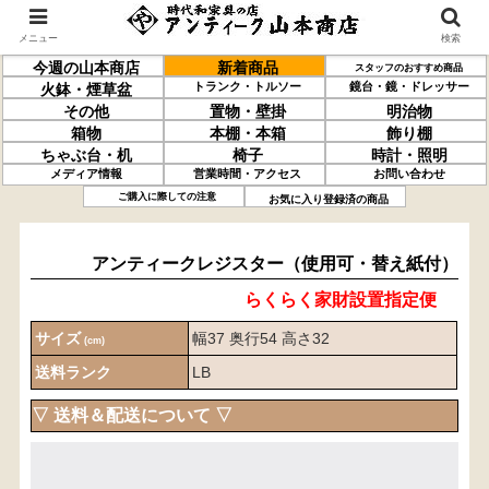
メニュー
検索
今週の山本商店
新着商品
スタッフのおすすめ商品
トランク・トルソー
鏡台・鏡・ドレッサー
火鉢・煙草盆
その他
置物・壁掛
明治物
箱物
本棚・本箱
飾り棚
ちゃぶ台・机
椅子
時計・照明
メディア情報
営業時間・アクセス
お問い合わせ
アンティーク
レジスター
（使用可・替え紙付）
ご購入に際しての注意
お気に入り登録済の商品
アンティークレジスター（使用可・替え紙付）
らくらく家財設置指定便
サイズ
幅37 奥行54 高さ32
(cm)
送料ランク
LB
▽ 送料＆配送について ▽