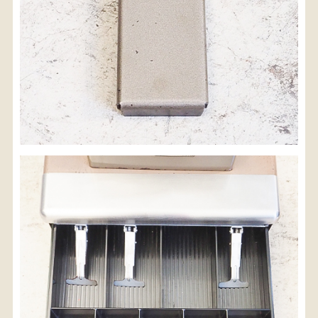
検索
人気の検索キーワード
2980
松本民芸
水屋箪笥
小長火鉢
踏台
2678
李朝
箪笥
1601
b2770