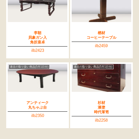
李朝
楢材
貝象ガン入
コーヒーテーブル
角折座卓
ilb2459
ilb2423
過去の取り扱い商品(5月1日分)
過去の取り扱い商品(5月1日分)
アンティーク
杉材
丸ちゃぶ台
漆塗
時代箪笥
ilb2350
ilb2258