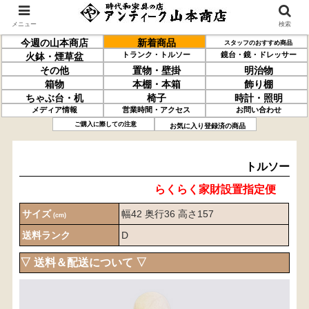
メニュー
検索
今週の山本商店
新着商品
スタッフのおすすめ商品
トランク・トルソー
鏡台・鏡・ドレッサー
火鉢・煙草盆
その他
置物・壁掛
明治物
箱物
本棚・本箱
飾り棚
ちゃぶ台・机
椅子
時計・照明
メディア情報
営業時間・アクセス
お問い合わせ
トルソー
ご購入に際しての注意
お気に入り登録済の商品
トルソー
らくらく家財設置指定便
サイズ
幅42 奥行36 高さ157
(cm)
送料ランク
D
▽ 送料＆配送について ▽