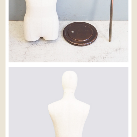
検索
人気の検索キーワード
2980
水屋箪笥
小長火鉢
李朝
松本民芸
踏台
松本民芸家具
1601
2869
2935