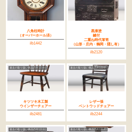
八角柱時計
黒漆塗
（オーバーホール済）
鍵付
二重ね時代箪笥
ilb1442
（山形・庄内・鶴岡・隠し有）
ilb2120
過去の取り扱い商品(5月1日分)
過去の取り扱い商品(5月1日分)
キツツキ木工製
レザー張
ウインザーチェアー
ベントウッドチェアー
ilb2481
ilb2244
過去の取り扱い商品(5月1日分)
過去の取り扱い商品(5月1日分)