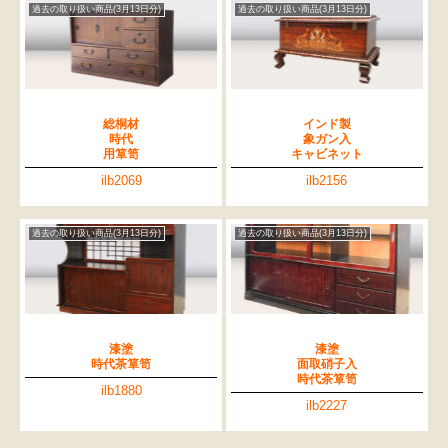
過去の取り扱い商品(3月13日分)
過去の取り扱い商品(3月13日分)
総桐材
インド製
時代
象ガン入
用箪笥
キャビネット
ilb2069
ilb2156
過去の取り扱い商品(3月13日分)
過去の取り扱い商品(3月13日分)
漆塗
漆塗
時代茶箪笥
面取硝子入
時代茶箪笥
ilb1880
ilb2227