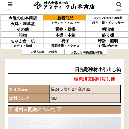
メニュー
検索
今週の山本商店
新着商品
スタッフのおすすめ商品
トランク・トルソー
鏡台・鏡・ドレッサー
火鉢・煙草盆
その他
置物・壁掛
明治物
箱物
本棚・本箱
飾り棚
ちゃぶ台・机
椅子
時計・照明
メディア情報
営業時間・アクセス
お問い合わせ
日光彫
桜材
小引出し箱
ご購入に際しての注意
お気に入り登録済の商品
日光彫桜材小引出し箱
梱包済玄関引渡し便
サイズ
幅24.5 奥行24 高さ32
(cm)
送料ランク
MB
▽ 送料＆配送について ▽