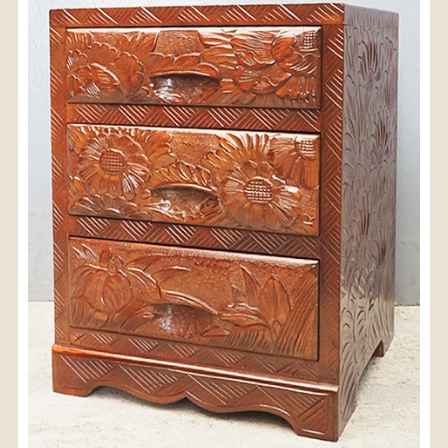
〈送料について〉
・商品代金に送料は含まれておりません。
・送料は、商品のサイズ・発送先地域によって異なり
ます。
・ご購入手続きを進める途中で「宅急便」を選択いた
だくと、自動的に送料が加算されます。
・配送についての詳細は、
こちら
→
【送料を確認する】
お届け先、送料ランクを選択する事で送料が表
示されます。
お届け先
送料ランク
配送料金(税込)