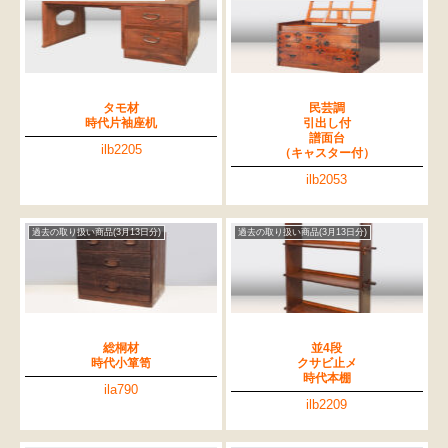
タモ材
民芸調
時代片袖座机
引出し付
譜面台
ilb2205
（キャスター付）
ilb2053
過去の取り扱い商品(3月13日分)
過去の取り扱い商品(3月13日分)
総桐材
並4段
時代小箪笥
クサビ止メ
時代本棚
ila790
ilb2209