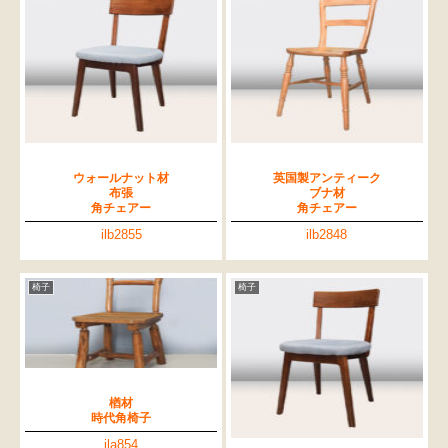
ウォールナット材
英国製アンティーク
布張
ブナ材
角チェアー
角チェアー
ilb2855
ilb2848
椅子
椅子
楢材
時代角椅子
ila854