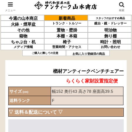
メニュー
検索
今週の山本商店
新着商品
スタッフのおすすめ商品
トランク・トルソー
鏡台・鏡・ドレッサー
火鉢・煙草盆
その他
置物・壁掛
明治物
箱物
本棚・本箱
飾り棚
ちゃぶ台・机
椅子
時計・照明
メディア情報
営業時間・アクセス
お問い合わせ
楢材
アンティーク
ベンチチェアー
ご購入に際しての注意
お気に入り登録済の商品
楢材アンティークベンチチェアー
らくらく家財設置指定便
サイズ
幅152 奥行43 高さ78 座面高39.5
(cm)
送料ランク
F
▽ 送料＆配送について ▽