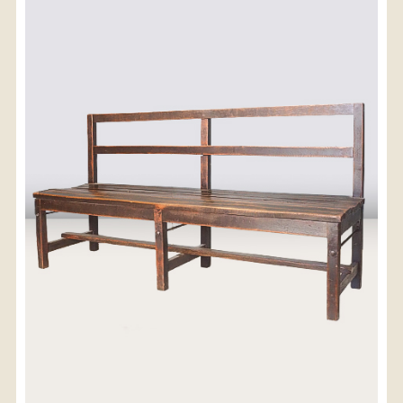
〈送料について〉
・商品代金に送料は含まれておりません。
・送料は、商品のサイズ・発送先地域によって異なり
ます。
・ご購入手続きを進める途中で「宅急便」を選択いた
だくと、自動的に送料が加算されます。
・配送についての詳細は、
こちら
→
【送料を確認する】
お届け先、送料ランクを選択する事で送料が表
示されます。
お届け先
送料ランク
配送料金(税込)