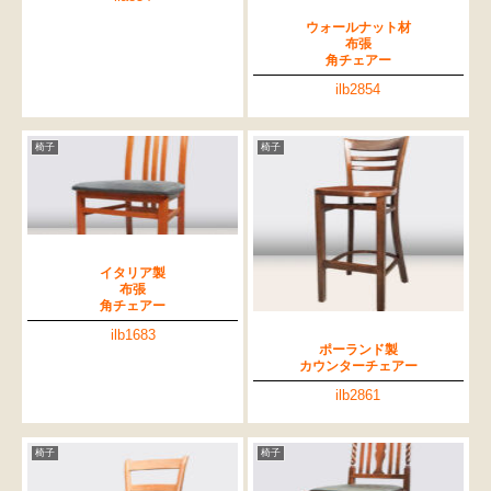
ウォールナット材
布張
角チェアー
ilb2854
椅子
椅子
イタリア製
布張
角チェアー
ilb1683
ポーランド製
カウンターチェアー
ilb2861
椅子
椅子